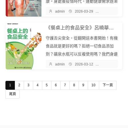
康。身處後疫情時代，運動健康需求逐漸
增多，伴隨而來的是運動損傷的高發。本

admin

2026-03-29

醫學保健
書按從頭到腳的順序，詳細展示了人體1
3個部位的骨骼、肌肉解剖圖，圖...
《餐桌上的食品安全》呂曉華『中文EPUB電子書下載 - 爾書網』
守護舌尖安全，從翻開這本書開始！有機
食品就是更好的嗎？拒絕一切食品添加
劑？礦泉水瓶可以反複使用嗎？我們身邊
的轉基因食品變多了嗎？催熟的水果會導

admin

2026-03-12

醫學保健
致性早熟？隔夜菜致癌，不能吃？……
《餐桌上的食品安全》聚焦食品熱點問
1
2
3
4
5
6
7
8
9
10
下一頁
題，從食...
尾頁