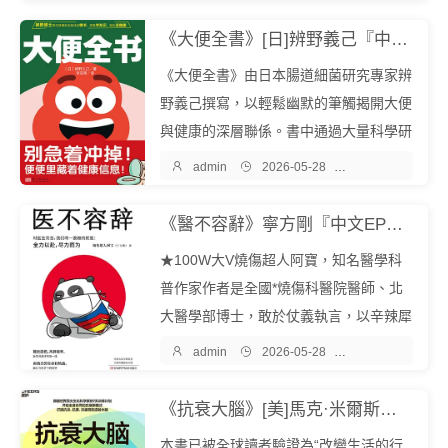
季，每個季節都有其獨特的訓練重點和目
標。冬季側重於通過大運動量、低強度的
《大便全書》[日]辨野義己『中文EPUB電子書下載 - 爾書網』
訓練打好運動基礎，提高工作能力；春季
《大便全書》由日本腸道細菌研究專家辨
著...
野義己撰寫，以輕鬆幽默的筆觸揭開大便
與健康的深層聯係。書中通過大量科學研
究與實地調查，揭示腸道細菌如何影響壽

admin

2026-05-28

醫學保健
命、免疫力乃至情緒，提出“長壽菌”概
念，倡導通過飲食與生活習慣打造“美
《醫不容辭》寧方剛『中文EPUB電子書下載 - 爾書網』
腸”。作者結合自身40年研究經驗，呼...
★100W大V燒傷超人阿寶，知名醫學科
普作家作者是全國*燒傷科醫院醫師、北
大醫學部博士，敢於仗義執言，以辛辣犀
利的文字，直指人性本質，相繼出版《八

admin

2026-05-28

醫學保健
卦醫學史》《八卦醫學史2》，深受讀者
喜愛。★一線熱血醫生親歷的真情紀事，
《抗衰大腦》[美]馬克·米爾斯坦『中文EPUB電子書下載 - 爾書網』
感人肺腑作者無數次為醫護人員的精神、
本書已被全球讀者驗證為“改變生活的行