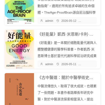
患者...
動指南”，適用於所有追求卓越的生命個
體。TheAge-ProofBrain源自前沿腦科學
研究，由加州大學洛杉磯分校生物化學博

admin

2026-05-12

醫學保健
士、知名腦科學專家馬克·米爾斯坦凝練2
0年研究與全球數百場演...
《好能量》凱西·米恩斯/卡利·米恩斯『中文EPUB電子書下載 - 爾書網』
《好能量》是一本關於細胞能量代謝與人
體整體健康的醫學科普書。作者凱西·米
恩斯博士基於當代代謝科學前沿研究成果
與臨床經驗指出，許多慢性疾病，包括情

admin

2026-05-11

醫學保健
緒障礙、生殖係統疾病、2型糖尿病、心
血管疾病及神經退行性變性...
《古中醫道：關於中醫學術史的幾點思考》路輝『中文EPUB電子書下載 - 爾書網』
中醫流傳悠久，取得了很大成就，也積累
了一些問題。本書作者路輝長年研究中
醫，對於中醫源流探索相當深入，提出