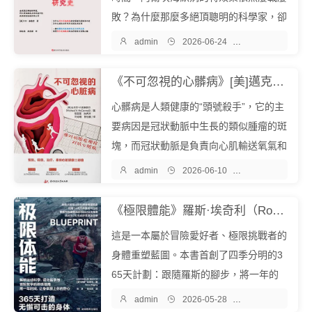
敗？為什麼那麼多絕頂聰明的科學家，卻
始終無法攻克這種奪走人類心智的疾病？

admin

2026-06-24

醫學保健
《失竊的頭腦》給出了一個令人震驚的答
案：因為在過去的幾十年裏，主流科學界
《不可忽視的心髒病》[美]邁克爾·V.麥康奈爾『中文EPUB電子書下載 - 爾書網』
可能從一開始就找錯了方向。本書作...
心髒病是人類健康的“頭號殺手”，它的主
要病因是冠狀動脈中生長的類似腫瘤的斑
塊，而冠狀動脈是負責向心肌輸送氧氣和
營養物質，維持心髒持續跳動的主要動

admin

2026-06-10

醫學保健
脈。盡管醫學期刊上的許多文章證實了心
髒病與癌症之間的相似性，但大多數人
《極限體能》羅斯·埃奇利（Ross Edgley）『中文EPUB電子書下載 - 爾書網』
（包括他們的醫療服務提供者）並不像重
這是一本屬於冒險愛好者、極限挑戰者的
視...
身體重塑藍圖。本書首創了四季分明的3
65天計劃：跟隨羅斯的腳步，將一年的
訓練計劃細致劃分為春、夏、秋、冬四

admin

2026-05-28

醫學保健