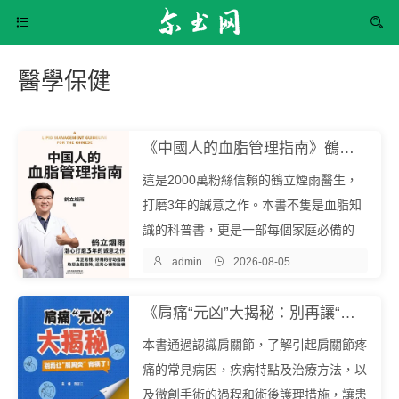


醫學保健
《中國人的血脂管理指南》鶴立煙雨『中文EPUB電子書下載 - 爾書網』
這是2000萬粉絲信賴的鶴立煙雨醫生，
打磨3年的誠意之作。本書不隻是血脂知
識的科普書，更是一部每個家庭必備的
“健康指南”。我們發自內心地希望所有關

admin

2026-08-05

醫學保健
注健康的人要看這本書，尤其是血脂已經
升高的人看完這本書。相信您看完之後，
《肩痛“元凶”大揭秘：別再讓“肩周炎”背鍋了！》曹富江『中文EPUB電子書下載 - 爾書網』
會發現它真的和目前市麵上的其他醫學...
本書通過認識肩關節，了解引起肩關節疼
痛的常見病因，疾病特點及治療方法，以
及微創手術的過程和術後護理措施，讓患