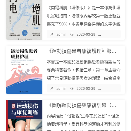
《閃電增肌（增修版）》是一本係統化增
肌實戰指南，增修版內容較第一版更新並
擴充了50%。本書用通俗易懂的文字係統
講解如何在短時間內通過科學訓練與營養

admin

2026-03-29

醫學保健
策略實現肌肉快速增長。全書從健身房器
械的正確使用開始，循序漸進地...
《運動損傷患者康複護理》鄭小飛 李劼若 張翠文 嚴加潔『中文EPUB電子書下載 - 爾書網』
本書是一本關於運動損傷患者康複護理的
專業科普著作。包括三章，第一章主要介
紹了常見運動損傷患者的護理，結合暨南
大學附屬第一醫院臨床護理實踐經驗總結

admin

2026-03-29

醫學保健
編寫，以外科快速康複的理念為指導，立
足臨床實踐，內容涵蓋患者術前和...
《圖解運動損傷與康複訓練（漢竹）（精)》吳立東/王瑞旻『中文EPUB電子書下載 - 爾書網』
內容推薦：俗話說“生命在於運動”。但運
動要講科學，隻有科學的運動才有利於健