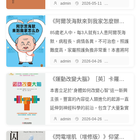
“古中醫”概念，以顯其學術特色。在研究

admin

2026-05-11

醫學保健
過程中，作者搜集整理了海量典籍，察同
存異，並結合自身實踐，提出了一些意義
《阿爾茨海默來到我家怎麼辦》[日]長穀川嘉哉『中文EPUB電子書下載 - 爾書網』
深...
85歲老人中，每3人就有1人患阿爾茨海
默，病程長、病情各異，不可治愈，照護
難度高，家屬照護負擔非常重！本書將阿
爾茨海默的病程分成了春、夏、秋、冬四

admin

2026-04-26

醫學保健
個階段，記錄了患者在各個階段會表現出
怎樣的症狀以及家屬應該如何應對。全...
《運動改變大腦》［英］卡羅琳·威廉姆斯（CarolineWilliams）/『中文EPUB電子書下載 - 爾書網』
本書立足於“身體如何改變心智”這一新興
主張，豐富的內容從人類進化的起源一直
延伸到神經科學的前沿，包含了大量紮實
的研究成果，最終回到對讀者有幫助的實

admin

2026-04-26

醫學保健
操建議。全書的主要章節分別從行走、力
量、節拍、核心、拉伸、...
《閃電增肌（增修版）》仰望尾跡雲『中文EPUB電子書下載 - 爾書網』