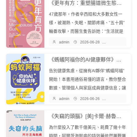
我們帶你解鎖屬於你體質的“瘦身密碼”
《更年有方：重塑腸道微生態，穩穩過好更年期》辛西婭·瑟洛（Cynthia Thurlow）『中文EPUB電子書下載 - 爾書網』
——痰濕、氣虛、陽虛，對症調...
47歲那年，作者辛西婭和大多數女性一
樣，被潮熱、失眠、關節疼痛、“五十肩”
輪番攻擊，而醫生隻告訴她：“生活就是
這樣”。但她拒絕忍受。辛西婭在書中揭

admin

2026-06-28

醫學保健
示了傳統醫學忽視的真相：更年期不是被
迫接受的體重飆升、情緒失控、骨質疏
《螞蟻阿福你的AI健康夥伴》大東『中文EPUB電子書下載 - 爾書網』
鬆……更年期是一次全身係統的重構，
告別健康焦慮，從擁有AI夥伴“螞蟻阿福”
其...
開始！本書用通俗易懂的語言，教你整合
數據、管理個人與家庭成員健康信息；讓
AI夥伴“螞蟻阿福”幫你解讀體檢報告、答

admin

2026-06-26

醫學保健
疑解惑、預警健康風險；落地行動，聯動
智能設備，定製慢性病管理方案，線上AI
《失竊的頭腦》[美]卡爾·赫魯普（Karl Herrup）『中文EPUB電子書下載 - 爾書網』
與線下就醫相結合，獲取專家診療...
為什麼投入了數千億美元、耗費了幾十年
時間，阿爾茨海默病的特效藥依然屢戰屢