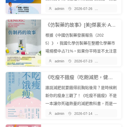
者正確認識肩痛，最大限度地恢複運動功

admin

2026-07-26

醫學保健
能。本書亮點在於將肩關節運動損傷的預
防、治療與康複相結合，立足臨床實踐，
《仿製藥的故事》[美]傑裏米·A.格林『中文EPUB電子書下載 - 爾書網』
基於最新的循證醫學證據，為手術患者提
根據《中國仿製藥發展報告（202
供...
5）》，我國化學仿製藥在整體化學藥市
場規模中占71%。如果你平時並不太注意
仿製藥和品牌藥的區別，那麼你吃下的藥

admin

2026-07-23

醫學保健
物中，仿製藥就占了不小的比例。然而，
仿製藥歷來是個充滿爭議的話題。它曾被
《吃瘦不餓瘦（吃飽減肥，健康易瘦不反彈）》李博『中文EPUB電子書下載 - 爾書網』
奉為公共衛生的解藥，也被詆毀為商業欺
誰說減肥就要餓得前胸貼後背？是時候刷
騙的產物。...
新你的瘦身三觀了！《吃瘦不餓瘦》不是
一本讓你死磕熱量的減肥教科書，而是一
份專為忙碌現代人定製的中醫智慧瘦身方

admin

2026-07-14

醫學保健
案。在這裏，沒有千篇一律的節食清單，