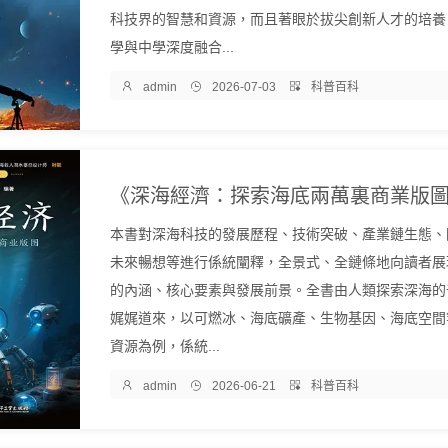
科技界的智慧和資源，而且著眼於拔尖創新人才的培養
學與中學深度融合...

admin

2026-07-03

科普百科
本書對深海科技的發展歷程、技術突破、產業鏈生態、
未來暢想等進行係統闡釋，全景式、全鏈條地向讀者展
的內涵、核心要素與發展前景。全書由人類探索深海的
娓娓道來，以可燃冰、海底礦產、生物基因、海底空間
資源為例，係統...

admin

2026-06-21

科普百科