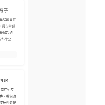
《外星人在哪兒》劉榮生『中文EPUB電子書下載 - 爾書網』
篇以故事性
，從古希臘
鏡掀起的
的科學公
《癌症天敵》李治中（菠蘿）『中文EPUB電子書下載 - 爾書網』
的癌症免疫
手，帶領讀
突破性發現