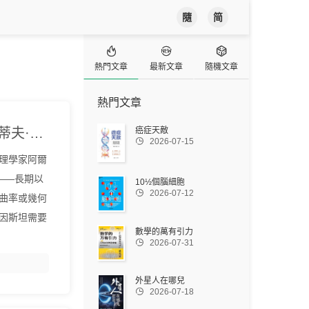
隨
简



熱門文章
最新文章
隨機文章
熱門文章
《數學的萬有引力》(美)丘成桐/(美)史蒂夫·納迪斯/[美]丘成桐『中文EPUB電子書下載 - 爾書網』
癌症天敵

2026-07-15
理學家阿爾
——長期以
10½個腦細胞

2026-07-12
曲率或幾何
因斯坦需要
數學的萬有引力

2026-07-31
外星人在哪兒

2026-07-18