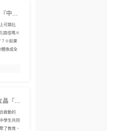
《生命未被理解的真相》[美]薩拉·沃克『中文EPUB電子書下載 - 爾書網』
質上可類比
化路徑嗎※
”？※如果
身體換成全
《探知無界·天文學中的基礎物理》邵立晶『中文EPUB電子書下載 - 爾書網』
合啟動的
高中學生共同
聚了教育、