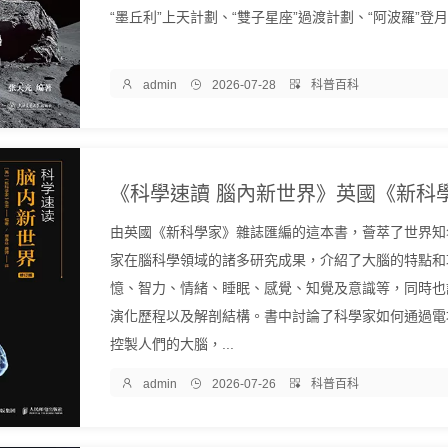
“墨丘利”上天計劃、“雙子星座”過渡計劃、“阿波羅”登月計

admin

2026-07-28

科普百科
由英國《新科學家》雜誌匯編的這本書，薈萃了世界知
家在腦科學領域的諸多研究成果，介紹了大腦的特點和
憶、智力、情緒、睡眠、感覺、知覺及意識等，同時也
演化歷程以及解剖結構。書中討論了科學家如何通過電
控製人們的大腦，...

admin

2026-07-26

科普百科