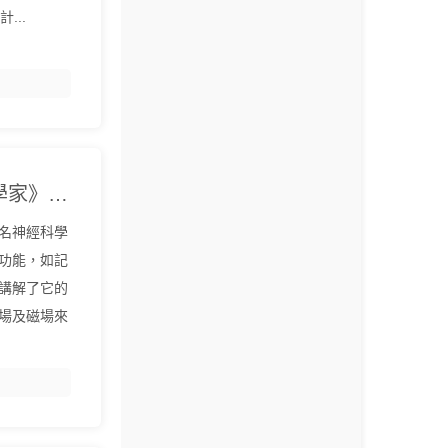
...
《科學速讀 腦內新世界》英國《新科學家》雜誌『中文EPUB電子書下載 - 爾書網』
名神經科學
功能，如記
講解了它的
場及磁場來