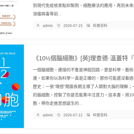
到現代免疫檢查點抑製劑、細胞療法的應用，再到未來
溶瘤病毒等前...

admin

2026-07-15

科普百科
一個腦細胞，連接的不隻是神經回路，更是科學、藝術
運。如果你以為科學一直是正確的，那你可能還沒看過
歷史：一張“理想”簡圖長期主導了人類對大腦的理解；
的腦細胞，控製了你是否能集中注意力。這本書，用10
胞，帶你走進思想誕生的...

admin

2026-07-12

科普百科