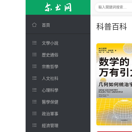

科普百科
首頁

文學小說

歷史通俗

宗教哲學

人文社科

心理科學

醫學保健

政治軍事

經濟管理