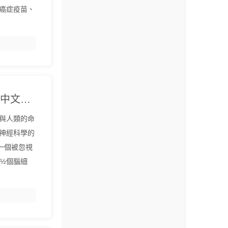
癌症疫苗、
《10½個腦細胞》[英]理查德·溫蓋特『中文EPUB電子書下載 - 爾書網』
與人類的命
神經科學的
一個被忽視
½個腦細