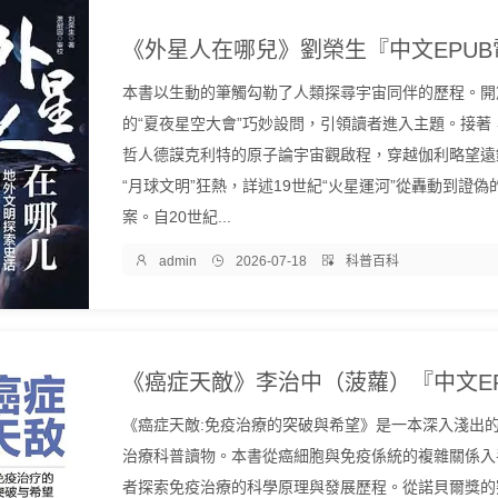
本書以生動的筆觸勾勒了人類探尋宇宙同伴的歷程。開
的“夏夜星空大會”巧妙設問，引領讀者進入主題。接著
哲人德謨克利特的原子論宇宙觀啟程，穿越伽利略望遠
“月球文明”狂熱，詳述19世紀“火星運河”從轟動到證偽
案。自20世紀...

admin

2026-07-18

科普百科
《癌症天敵:免疫治療的突破與希望》是一本深入淺出
治療科普讀物。本書從癌細胞與免疫係統的複雜關係入
者探索免疫治療的科學原理與發展歷程。從諾貝爾獎的