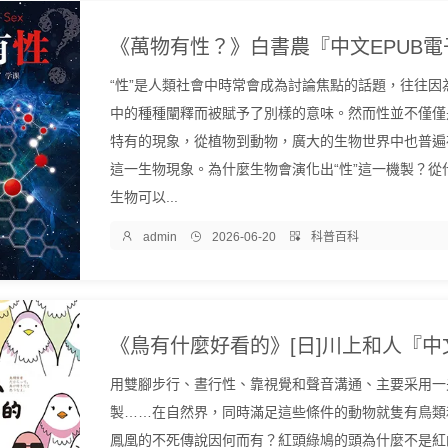
“性”是人類社會中時常會成為討論焦點的話題，往往因
中的種種闡釋而被賦予了別樣的意味。然而性並不僅僅
特有的現象，從植物到動物，廣大的生物世界中也普遍存
這一生物現象。為什麼生物會演化出“性”這一機製？從
生物可以...

admin

2026-06-20

科普百科
用雙腳步行、晝行性、靠視覺和聲音溝通、主要采用一
製……在自然界，同時滿足這些條件的動物就隻有鳥類
鳳凰的不死傳說因何而有？紅頭綠鳩的頭為什麼不是紅