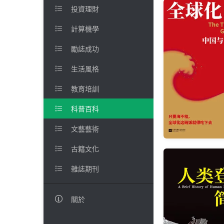

投資理財

計算機學

勵誌成功

生活風格

教育培訓

科普百科

文藝藝術

古籍文化

雜誌期刊

關於