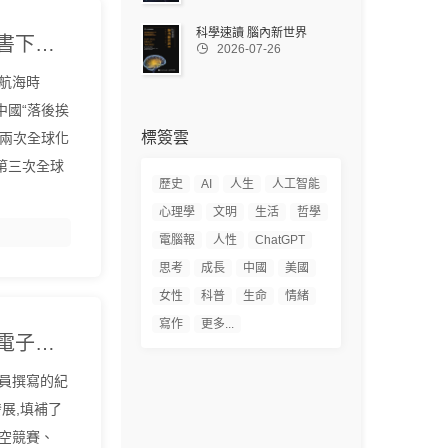
科學速讀 腦內新世界
《全球化巨浪》江海『中文EPUB電子書下載 - 爾書網』

2026-07-26
航海時
中國“落後挨
標簽雲
前兩次全球化
第三次全球
歷史
AI
人生
人工智能
心理學
文明
生活
哲學
電腦報
人性
ChatGPT
思考
成長
中國
美國
女性
科普
生命
情緒
寫作
更多...
《人類登月簡史》張天光『中文EPUB電子書下載 - 爾書網』
員撰寫的紀
展,填補了
空競賽、