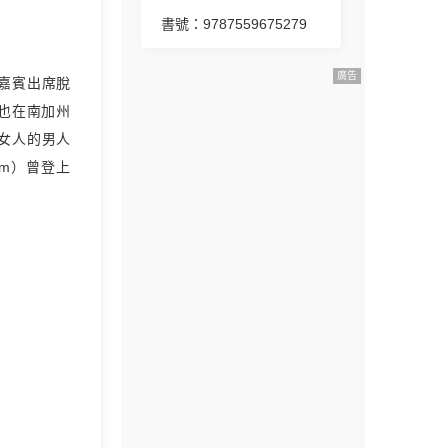
書號：9787559675279
廣告
嘉賓出席脫
也在南加州
恨女人的男人
hem）曾登上