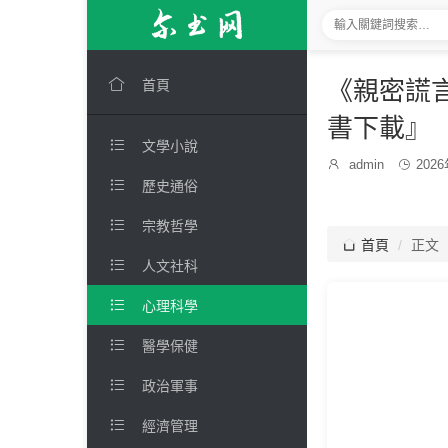

《親密謊言
首頁
書下載』

文學小說
發

admin

202
博
布

歷史通俗
主：
時
間：

宗教哲學

首頁
正文

人文社科

心理科學

醫學保健

政治軍事

經濟管理