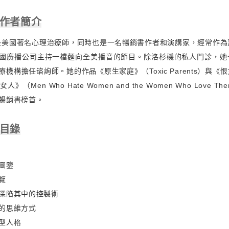
 作者簡介
是美國著名心理治療師，同時也是一名暢銷書作者和演講家，經常作為
國廣播公司主持一檔麵向全美播音的節目。除洛杉磯的私人門診，她
機構擔任谘詢師。她的作品《原生家庭》（Toxic Parents）與《
》（Men Who Hate Women and the Women Who Love T
暢銷書榜首。
 目錄
圖鑒
覽
深陷其中的控製術
的思維方式
型人格