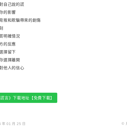
對自己說的謊
你的影響
背叛和欺騙帶來的創傷
刻
質明確情況
方的反應
選擇留下
你選擇離開
對他人的信心
密謊言》下載地址【免費下載】
©
年 01 月 25 日