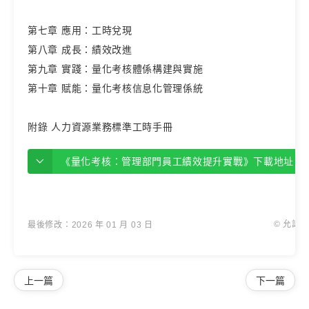
第七章 應用：工時兌現
第八章 成長：績效改進
第九章 實踐：量化考核體係構建與實施
第十章 賦能：量化考核信息化管理係統
附錄 人力資源業務標準工時手冊
《量化考核：管理部門員工績效提升實戰》下載地址【免費下載
© 允許
最後修改：2026 年 01 月 03 日
上一篇
下一篇