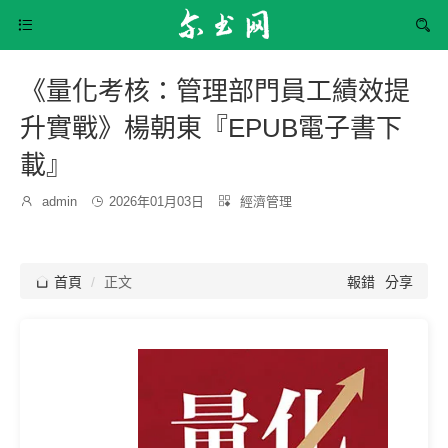


《量化考核：管理部門員工績效提
升實戰》楊朝東『EPUB電子書下
載』
發
分

admin

2026年01月03日

經濟管理
博
布
類：
主：
時
間：

首頁
正文
報錯
分享