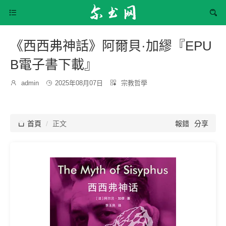


《西西弗神話》阿爾貝·加繆『EPU
B電子書下載』
發
分

admin

2025年08月07日

宗教哲學
博
布
類：
主：
時
間：

首頁
正文
報錯
分享