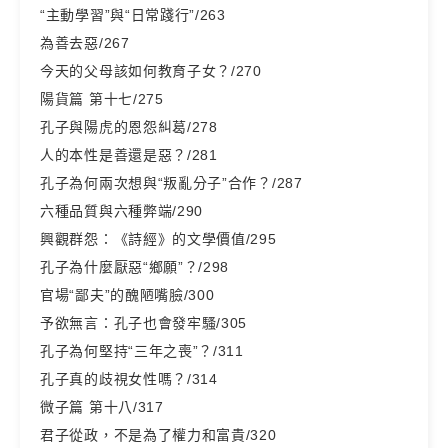
“主動學習”與“日常踐行”/263
為善去惡/267
今天的父母該如何教育子女？/270
陽貨篇 第十七/275
孔子與陽虎的恩怨糾葛/278
人的本性是善還是惡？/281
孔子為何兩次想與“叛亂分子”合作？/287
六種品質與六種弊端/290
興觀群怨：《詩經》的文學價值/295
孔子為什麼厭惡“鄉願”？/298
官場“鄙夫”的醜陋嘴臉/300
予欲無言：孔子也會發牢騷/305
孔子為何堅持“三年之喪”？/311
孔子真的歧視女性嗎？/314
微子篇 第十八/317
君子從政，不是為了權力和富貴/320