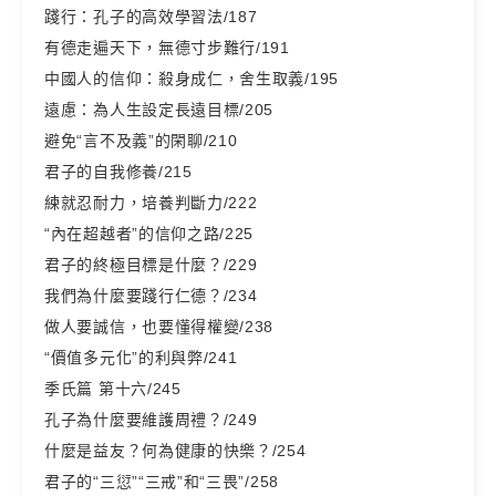
踐行：孔子的高效學習法/187
有德走遍天下，無德寸步難行/191
中國人的信仰：殺身成仁，舍生取義/195
遠慮：為人生設定長遠目標/205
避免“言不及義”的閑聊/210
君子的自我修養/215
練就忍耐力，培養判斷力/222
“內在超越者”的信仰之路/225
君子的終極目標是什麼？/229
我們為什麼要踐行仁德？/234
做人要誠信，也要懂得權變/238
“價值多元化”的利與弊/241
季氏篇 第十六/245
孔子為什麼要維護周禮？/249
什麼是益友？何為健康的快樂？/254
君子的“三愆”“三戒”和“三畏”/258