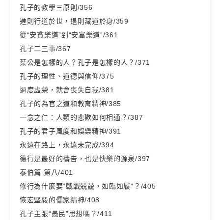
孔子的教學三原則/356
進則行道於世，退則藏道於身/359
從“安貧樂道”到“安富樂道”/361
孔子二三事/367
葉公是怎樣的人？孔子是怎樣的人？/371
孔子的理性、道德與信仰/375
過度虛榮，就會喪失自我/381
孔子的為官之道和教育精神/385
一念之仁：人類的悲歡如何相通？/387
孔子的君子風度和娛樂精神/391
永遠在路上，永遠未完成/394
德行是最好的禱告，也是快樂的源泉/397
泰伯篇 第八/401
修行為什麼要“戰戰兢兢，如臨如履”？/405
恢宏堅毅的儒家精神/408
孔子主張“愚民”思想嗎？/411