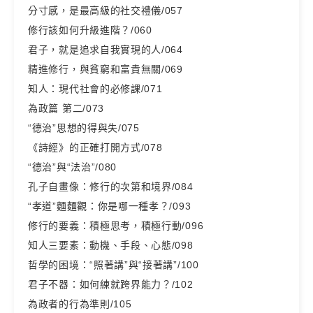
分寸感，是最高級的社交禮儀/057
修行該如何升級進階？/060
君子，就是追求自我實現的人/064
精進修行，與貧窮和富貴無關/069
知人：現代社會的必修課/071
為政篇 第二/073
“德治”思想的得與失/075
《詩經》的正確打開方式/078
“德治”與“法治”/080
孔子自畫像：修行的次第和境界/084
“孝道”麵麵觀：你是哪一種孝？/093
修行的要義：積極思考，積極行動/096
知人三要素：動機、手段、心態/098
哲學的困境：“照著講”與“接著講”/100
君子不器：如何練就跨界能力？/102
為政者的行為準則/105