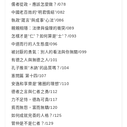
儒者從政，應該怎麼做？/078
中國老百姓的“明君情結”/082
執政“箴言”與成事“心法”/086
親親相隱：法律與倫理的衝突/089
怎樣才是“仁”？如何算是“士”？/093
中道而行的人生態度/096
被討厭的勇氣：別人的看法與你無關/099
有德之人與無德之人/101
孔子推崇“木訥”的品質嗎？/104
憲問篇 第十四/107
安逸和享樂是“豬圈的理想”/110
德者之言與仁者之勇/112
力不足恃，德為可貴/117
貧而無怨，富而無驕/120
如何成就完善的人格？/125
管仲是不是仁者？/129