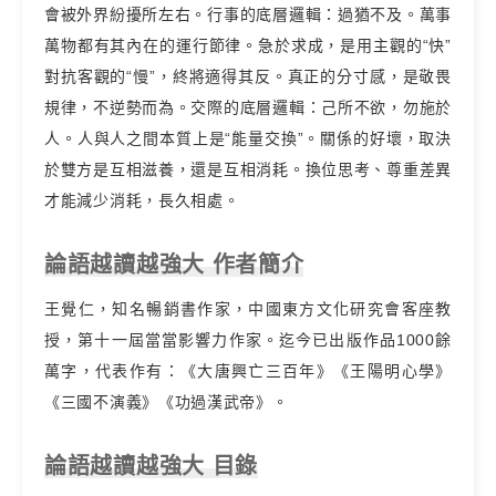
會被外界紛擾所左右。行事的底層邏輯：過猶不及。萬事
萬物都有其內在的運行節律。急於求成，是用主觀的“快”
對抗客觀的“慢”，終將適得其反。真正的分寸感，是敬畏
規律，不逆勢而為。交際的底層邏輯：己所不欲，勿施於
人。人與人之間本質上是“能量交換”。關係的好壞，取決
於雙方是互相滋養，還是互相消耗。換位思考、尊重差異
才能減少消耗，長久相處。
論語越讀越強大 作者簡介
王覺仁，知名暢銷書作家，中國東方文化研究會客座教
授，第十一屆當當影響力作家。迄今已出版作品1000餘
萬字，代表作有：《大唐興亡三百年》《王陽明心學》
《三國不演義》《功過漢武帝》。
論語越讀越強大 目錄