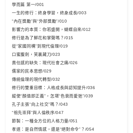
學而篇 第一/001
一生的修行：終身學習，終身成長/003
“內在獎勵”與“外部獎勵”/010
影響力的本質：你若盛開，蝴蝶自來/012
修行是為了鮮花和掌聲嗎？/015
從“家國同構”到現代倫理/019
口蜜腹劍，笑裏藏刀/023
責任感的缺失：現代社會之痛/026
儒家的民本思想/029
傳統倫理的現代轉型/032
修行的雙重目標：人格成長與認知提升/036
縱使“顏值即正義”，怎堪“色衰而愛弛”/039
孔子主張“向上社交”嗎？/043
“祖先崇拜”與人倫秩序/047
節製：一種全方位的人格力量/051
孝道：是自然情感，還是“絕對命令”？/054