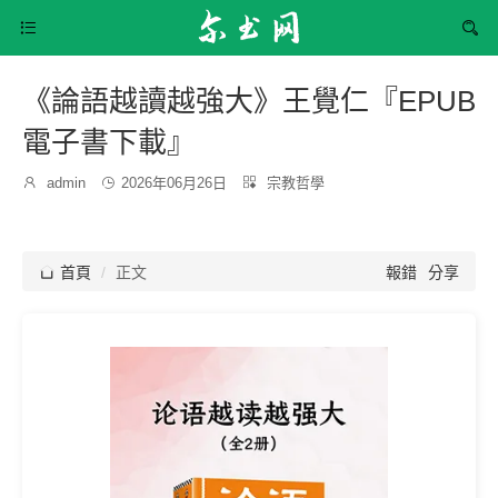


《論語越讀越強大》王覺仁『EPUB
電子書下載』
發
分

admin

2026年06月26日

宗教哲學
博
布
類：
主：
時
間：

首頁
正文
報錯
分享