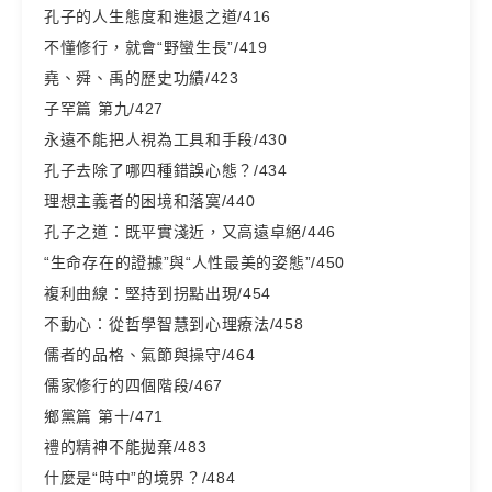
孔子的人生態度和進退之道/416
不懂修行，就會“野蠻生長”/419
堯、舜、禹的歷史功績/423
子罕篇 第九/427
永遠不能把人視為工具和手段/430
孔子去除了哪四種錯誤心態？/434
理想主義者的困境和落寞/440
孔子之道：既平實淺近，又高遠卓絕/446
“生命存在的證據”與“人性最美的姿態”/450
複利曲線：堅持到拐點出現/454
不動心：從哲學智慧到心理療法/458
儒者的品格、氣節與操守/464
儒家修行的四個階段/467
鄉黨篇 第十/471
禮的精神不能拋棄/483
什麼是“時中”的境界？/484