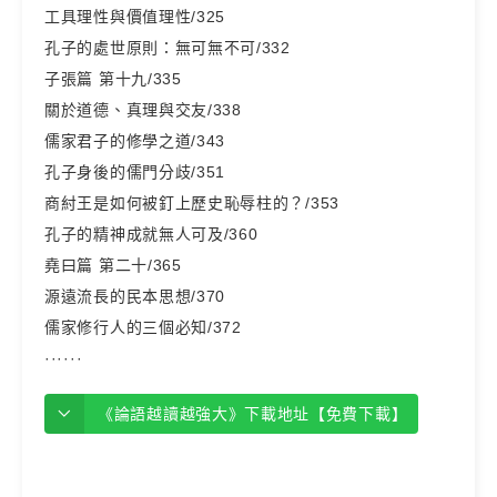
工具理性與價值理性/325
孔子的處世原則：無可無不可/332
子張篇 第十九/335
關於道德、真理與交友/338
儒家君子的修學之道/343
孔子身後的儒門分歧/351
商紂王是如何被釘上歷史恥辱柱的？/353
孔子的精神成就無人可及/360
堯曰篇 第二十/365
源遠流長的民本思想/370
儒家修行人的三個必知/372
······
《論語越讀越強大》下載地址【免費下載】