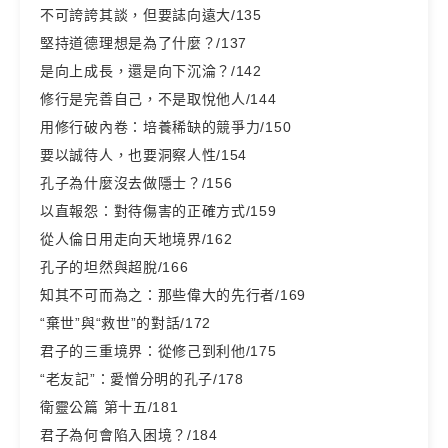
不可誇誇其談，但要誌向遠大/135
堅持道德理想是為了什麼？/137
是向上成長，還是向下沉淪？/142
修行是完善自己，不是取悅他人/144
用修行破內卷：培養稀缺的競爭力/150
要以誠待人，也要洞察人性/154
孔子為什麼沒去做隱士？/156
以直報怨：對待傷害的正確方式/159
從人倫日用走向天地境界/162
孔子的坦然與超脫/166
知其不可而為之：那些偉大的先行者/169
“棄世”與“救世”的對話/172
君子的三重境界：從修己到利他/175
“老友記”：愛憎分明的孔子/178
衛靈公篇 第十五/181
君子為何會陷入困境？/184