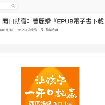

一開口就贏》曹麗嬌『EPUB電子書下載
分
6年06月26日

234 次瀏覽

勵誌成功
類：