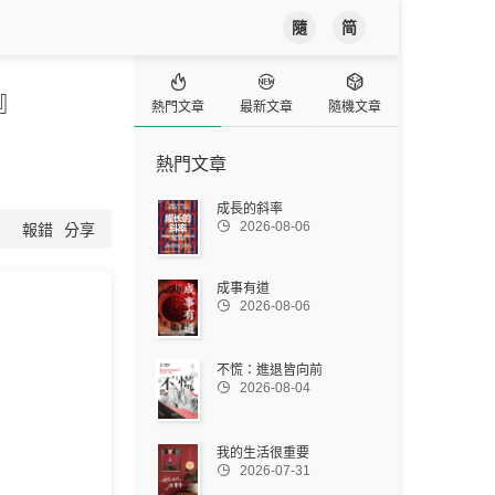
隨
简



』
熱門文章
最新文章
隨機文章
熱門文章
成長的斜率

2026-08-06
報錯
分享
成事有道

2026-08-06
不慌：進退皆向前

2026-08-04
我的生活很重要

2026-07-31