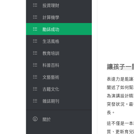

投資理財

計算機學

勵誌成功

生活風格

教育培訓

科普百科
讓孩子一

文藝藝術
表達力是能讓
闡述了如何幫

古籍文化
為演講設計精

雜誌期刊
突發狀況。最
長。

關於
這不僅是一本
質、更新育兒