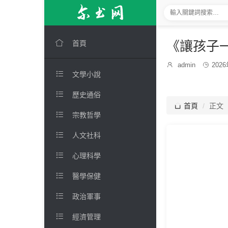

《讓孩子
首頁
發

admin

202
博

文學小說
布
主：
時
間：

歷史通俗

首頁
正文

宗教哲學

人文社科

心理科學

醫學保健

政治軍事

經濟管理