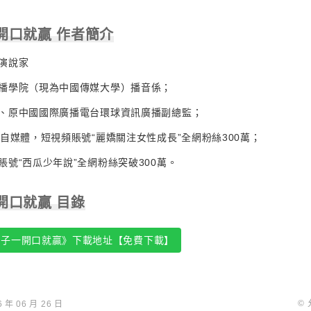
開口就贏 作者簡介
演說家
播學院（現為中國傳媒大學）播音係；
、原中國國際廣播電台環球資訊廣播副總監；
身自媒體，短視頻賬號“麗嬌關注女性成長”全網粉絲300萬；
賬號“西瓜少年說”全網粉絲突破300萬。
開口就贏 目錄
孩子一開口就贏》下載地址【免費下載】
©
年 06 月 26 日