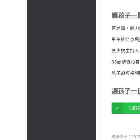
讓孩子一
曹麗嬌，魅力
畢業於北京廣
原央視主持人
36歲辭職投
兒子的短視頻
讓孩子一
《讓
最後修改：2026 