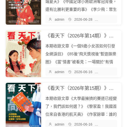
端夏天》《中國足球小將歐洲奪冠背後，
還有比勝利更重要的事》《李少飛：眾生
皆在“妝”中，眾生皆是主角》等。《看天

admin

2026-06-28

雜誌期刊
下》是一本綜合類新聞雜誌，創刊於200
5年，也是經全球華文媒體BPA認證國內
《看天下（2026年第14期）》《看天下》雜誌社『中文EPUB電子書下載 - 爾書網』
發行量最大的新聞期刊。內容豐富多元，
本期收錄文章《一個9歲小女孩如何引發
包含...
全網淚目》《85後“飛天獎視後”暫退娛樂
圈》《當“情書”被看見：一場關於“有情
有義”的漫長敘述》等。《看天下》是一

admin

2026-06-16

雜誌期刊
本綜合類新聞雜誌，創刊於2005年，也
是經全球華文媒體BPA認證國內發行量最
《看天下（2026年第15期）》《看天下》雜誌社『中文EPUB電子書下載 - 爾書網』
大的新聞期刊。內容豐富多元，包含...
本期收錄文章《大學最擁擠的賽道已經變
了，我們該如何選？》《黎家盈！我國首
位來自香港的航天員》《作家餘華：誰的
人生不是毛坯開局？》等。《看天下》是

admin

2026-06-16

雜誌期刊