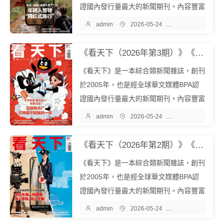
證國內發行量最大的新聞期刊。內容豐富
多元，包含時政、財經、科技、文化、娛

admin

2026-05-24

雜誌期刊
樂、教育、心理等多個領域。立誌於為讀
者展現更廣闊的世界和人生的更多可能。
《看天下（2026年第3期）》《看天下》雜誌社『中文EPUB電子書下載 - 爾書網』
本期收錄文章：《神舟二十號飛船返
《看天下》是一本綜合類新聞雜誌，創刊
回，...
於2005年，也是經全球華文媒體BPA認
證國內發行量最大的新聞期刊。內容豐富
多元，包含時政、財經、科技、文化、娛

admin

2026-05-24

雜誌期刊
樂、教育、心理等多個領域。立誌於為讀
者展現更廣闊的世界和人生的更多可能。
《看天下（2026年第2期）》《看天下》雜誌社『中文EPUB電子書下載 - 爾書網』
本期收錄文章：《騰訊首席AI科學家姚...
《看天下》是一本綜合類新聞雜誌，創刊
於2005年，也是經全球華文媒體BPA認
證國內發行量最大的新聞期刊。內容豐富
多元，包含時政、財經、科技、文化、娛

admin

2026-05-24

雜誌期刊
樂、教育、心理等多個領域。立誌於為讀