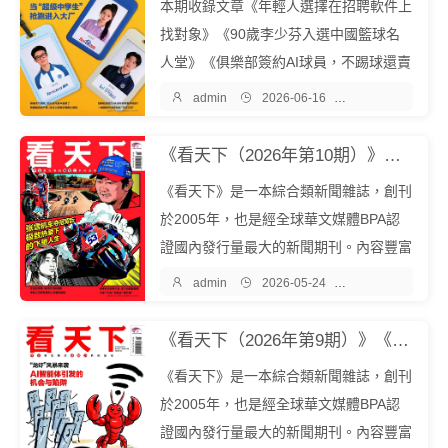
本期收錄文章《年輕人選擇在招聘軟件上
含...
找對象》《90歲李少芬入選中國籃球名
人堂》《俱樂部簽約AI球員，不踢球還賣
出5位數》等。《看天下》是一本綜合類

admin

2026-06-16

雜誌期刊
新聞雜誌，創刊於2005年，也是經全球
華文媒體BPA認證國內發行量最大的新聞
《看天下（2026年第10期）》《看天下》雜誌社『中文EPUB電子書下載 - 爾書網』
期刊。內容豐富多元，包含時政、財經、
《看天下》是一本綜合類新聞雜誌，創刊
科...
於2005年，也是經全球華文媒體BPA認
證國內發行量最大的新聞期刊。內容豐富
多元，包含時政、財經、科技、文化、娛

admin

2026-05-24

雜誌期刊
樂、教育、心理等多個領域。立誌於為讀
者展現更廣闊的世界和人生的更多可能。
《看天下（2026年第9期）》《看天下》雜誌社『中文EPUB電子書下載 - 爾書網』
本期收錄文章《北京亦莊的大街上，半...
《看天下》是一本綜合類新聞雜誌，創刊
於2005年，也是經全球華文媒體BPA認
證國內發行量最大的新聞期刊。內容豐富