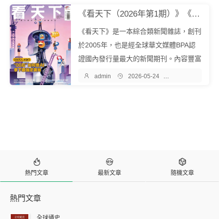
者展現更廣闊的世界和人生的更多可能。
《看天下（2026年第1期）》《看天下》雜誌社『中文EPUB電子書下載 - 爾書網』
本期收錄文章：《這屆年輕人，怎麼擺
《看天下》是一本綜合類新聞雜誌，創刊
脫...
於2005年，也是經全球華文媒體BPA認
證國內發行量最大的新聞期刊。內容豐富
多元，包含時政、財經、科技、文化、娛

admin

2026-05-24

雜誌期刊
樂、教育、心理等多個領域。立誌於為讀
者展現更廣闊的世界和人生的更多可能。
本期收錄文章：《“禿頭人口”上千萬，...



熱門文章
最新文章
隨機文章
熱門文章
全球通史