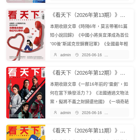
一本綜合類新聞雜誌，創刊於2005年，
也是經全球華文媒體BPA認證國內發行量
《看天下（2026年第13期）》《看天下》雜誌社『中文EPUB電子書下載 - 爾書網』
最大的新聞期刊。內容豐富多元，包含時
本期收錄文章《時隔6年，莫言帶著81篇
政、財...
短小說回歸》《中國小將吳宜澤成為首位
“00後”斯諾克世錦賽冠軍》《全國最年輕
的熱線托住一群情緒崩潰的人》等。《看

admin

2026-06-16

雜誌期刊
天下》是一本綜合類新聞雜誌，創刊於2
005年，也是經全球華文媒體BPA認證國
《看天下（2026年第12期）》《看天下》雜誌社『中文EPUB電子書下載 - 爾書網』
內發行量最大的新聞期刊。內容豐富...
本期收錄文章《一部16年前的“雷劇”，如
何在當下煥發活力？》《法國通過文物法
案，擬將不義之財歸還他國》《一項奇葩
法律背後的豪宅爭奪戰》等。《看天下》

admin

2026-06-16

雜誌期刊
是一本綜合類新聞雜誌，創刊於2005
年，也是經全球華文媒體BPA認證國內發
《看天下（2026年第11期）》《看天下》雜誌社『中文EPUB電子書下載 - 爾書網』
行量最大的新聞期刊。內容豐富多元，包