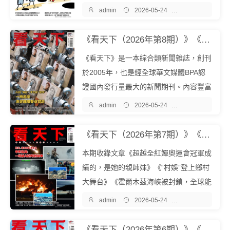
多元，包含時政、財經、科技、文化、娛

admin

2026-05-24

雜誌期刊
樂、教育、心理等多個領域。立誌於為讀
者展現更廣闊的世界和人生的更多可能。
《看天下（2026年第8期）》《看天下》雜誌社『中文EPUB電子書下載 - 爾書網』
本期收錄文章《全紅嬋的快樂，烏龜知...
《看天下》是一本綜合類新聞雜誌，創刊
於2005年，也是經全球華文媒體BPA認
證國內發行量最大的新聞期刊。內容豐富
多元，包含時政、財經、科技、文化、娛

admin

2026-05-24

雜誌期刊
樂、教育、心理等多個領域。立誌於為讀
者展現更廣闊的世界和人生的更多可能。
《看天下（2026年第7期）》《看天下》雜誌社『中文EPUB電子書下載 - 爾書網』
本期收錄文章：《河馬家族，成了這個
本期收錄文章《超越全紅嬋奧運會冠軍成
國...
績的，是她的親師妹》《“村娛”登上鄉村
大舞台》《霍爾木茲海峽被封鎖，全球能
源革命的齒輪加速轉動？》等。《看天

admin

2026-05-24

雜誌期刊
下》是一本綜合類新聞雜誌，創刊於200
5年，也是經全球華文媒體BPA認證國內
《看天下（2026年第6期）》《看天下》雜誌社『中文EPUB電子書下載 - 爾書網』