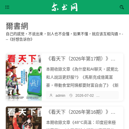


爾書網
自己的感觉，不说出来，别人也不会懂，如果不懂，就应该互相沟通。-
--《好想告诉你》
《看天下（2026年第17期）》《看天下》雜誌社『中文EPUB電子書下載 - 爾書網』
本期收錄文章《為什麼和AI聊天，感覺比
和人說話更舒服?》《馬斯克成億萬富
豪，帶動食堂阿姨都要財富自由了》《新
書“AI味”引爭議，部分讀者陷入“信任危

admin

2026-07-02

雜誌期刊
機”》等。《看天下》是一本綜合類新聞
雜誌，創刊於2005年，也是經全球華文
《看天下（2026年第16期）》《看天下》雜誌社『中文EPUB電子書下載 - 爾書網』
媒體BPA認證國內發行量最大的新聞期
本期收錄文章《48°C高溫：印度迎來極
刊。...