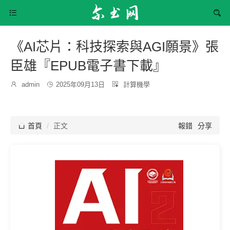


《AI芯片：科技探索與AGI願景》張
臣雄『EPUB電子書下載』
發
分

admin

2025年09月13日

計算機學
博
布
類：
主：
時
間：

首頁
正文
報錯
分享