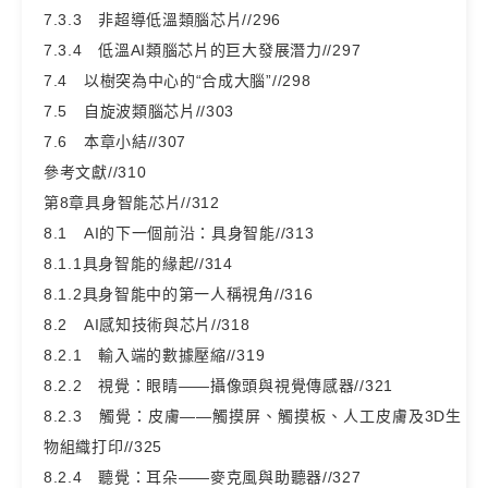
7.3.3 非超導低溫類腦芯片//296
7.3.4 低溫AI類腦芯片的巨大發展潛力//297
7.4 以樹突為中心的“合成大腦”//298
7.5 自旋波類腦芯片//303
7.6 本章小結//307
參考文獻//310
第8章具身智能芯片//312
8.1 AI的下一個前沿：具身智能//313
8.1.1具身智能的緣起//314
8.1.2具身智能中的第一人稱視角//316
8.2 AI感知技術與芯片//318
8.2.1 輸入端的數據壓縮//319
8.2.2 視覺：眼睛——攝像頭與視覺傳感器//321
8.2.3 觸覺：皮膚——觸摸屏、觸摸板、人工皮膚及3D生
物組織打印//325
8.2.4 聽覺：耳朵——麥克風與助聽器//327