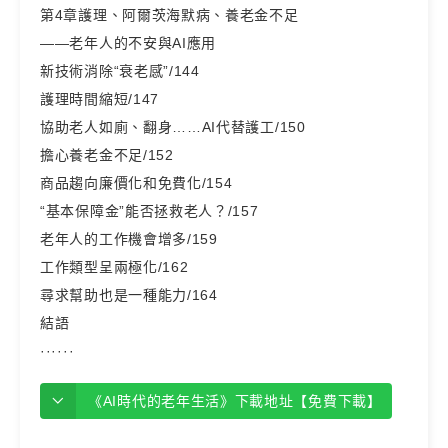
第4章護理、阿爾茨海默病、養老金不足
——老年人的不安與AI應用
新技術消除“衰老感”/144
護理時間縮短/147
協助老人如廁、翻身……AI代替護工/150
擔心養老金不足/152
商品趨向廉價化和免費化/154
“基本保障金”能否拯救老人？/157
老年人的工作機會增多/159
工作類型呈兩極化/162
尋求幫助也是一種能力/164
結語
······
《AI時代的老年生活》下載地址【免費下載】