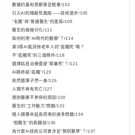
數據的量和質都舉足輕重/102
引入AI的隱蔽性風險——技術退步/105
“名醫”與“普通醫生”的差距/109
醫生的兩極分化/111
如何利用“AI時代的醫療”？/114
第3章AI能消除老年人的“孤獨死”嗎？
不“孤獨死”的三個條件/118
選擇姑息治療還是“尊嚴死”？/121
AI將終結“孤獨”/123
依然選擇孑然一身/126
人類不再有死亡/127
預防醫療不參保的原因/130
醫生的“工作動力”問題/132
隨人類壽命延長而來的諸多問題/134
“假醫生”的真麵目/135
為什麼AI技術公司會涉足“預防醫學”？/137