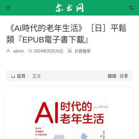


《AI時代的老年生活》［日］平鬆
類『EPUB電子書下載』
發
分

admin

2024年05月26日

計算機學
博
布
類：
主：
時
間：

首頁
正文
報錯
分享