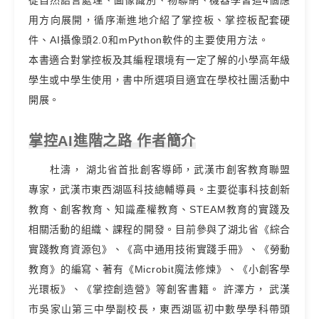
用方向展開，循序漸進地介紹了掌控板、掌控板配套硬
件、AI攝像頭2.0和mPython軟件的主要使用方法。
本書適合對掌控板及其編程環境有一定了解的小學高年級
學生或中學生使用，書中所選項目適宜在學校社團活動中
開展。
掌控AI進階之路 作者簡介
杜濤， 湖北省首批創客導師，武漢市創客教育聯盟
專家，武漢市東西湖區科技總輔導員。主要從事科技創新
教育、創客教育、知識產權教育、STEAM教育的實踐及
相關活動的組織、課程的開發。目前參與了湖北省《綜合
實踐教育資源包》、《高中通用技術實踐手冊》、《勞動
教育》的編寫、著有《Microbit魔法修煉》、《小創客學
光環板》、《掌控創造營》等創客書籍。 許澤方， 武漢
市吳家山第三中學副校長，東西湖區初中數學學科帶頭