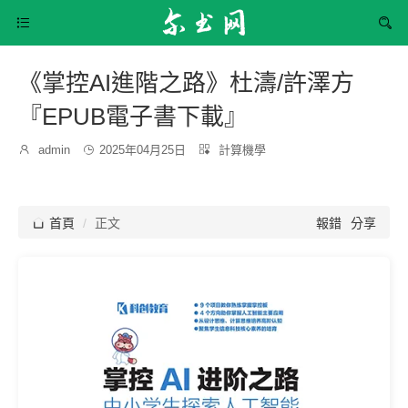


《掌控AI進階之路》杜濤/許澤方
『EPUB電子書下載』
發
分

admin

2025年04月25日

計算機學
博
布
類：
主：
時
間：

首頁
正文
報錯
分享