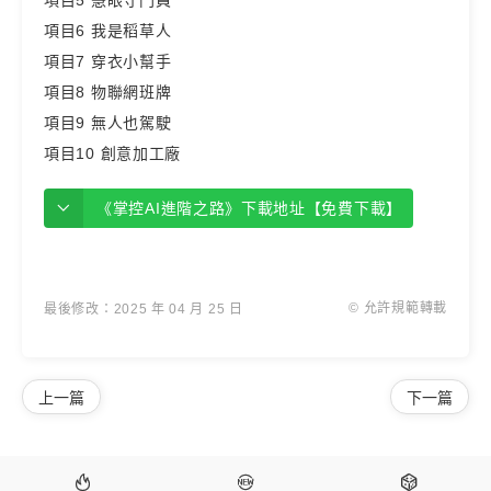
項目6 我是稻草人
項目7 穿衣小幫手
項目8 物聯網班牌
項目9 無人也駕駛
項目10 創意加工廠
《掌控AI進階之路》下載地址【免費下載】
© 允許規範轉載
最後修改：2025 年 04 月 25 日
上一篇
下一篇


