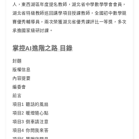
人，東西湖區年度提名教師，湖北省中學數學學會會員，
湖北省特級教師巡回講學項目授課教師，全國初中數學競
賽優秀輔導員，兩次榮獲湖北省優秀課評比一等獎，多次
承擔國家級研討課。
掌控AI進階之路 目錄
封麵
版權信息
內容提要
編委會
前言
項目1 聽話的風扇
項目2 暖燈隨心點
項目3 倒車請注意
項目4 你問我來答
項目5 慧眼守門員