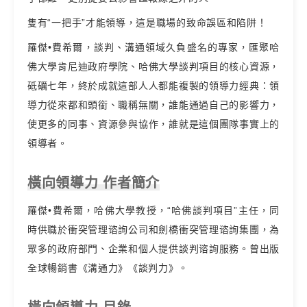
隻有“一把手”才能領導，這是職場的致命誤區和陷阱！
羅傑•費希爾，談判、溝通領域久負盛名的專家，匯聚哈
佛大學肯尼迪政府學院、哈佛大學談判項目的核心資源，
砥礪七年，終於成就這部人人都能複製的領導力經典：領
導力從來都和頭銜、職稱無關，誰能通過自己的影響力，
使更多的同事、資源參與協作，誰就是這個團隊事實上的
領導者。
橫向領導力 作者簡介
羅傑•費希爾，哈佛大學教授，“哈佛談判項目”主任，同
時供職於衝突管理谘詢公司和劍橋衝突管理谘詢集團，為
眾多的政府部門、企業和個人提供談判谘詢服務。曾出版
全球暢銷書《溝通力》《談判力》。