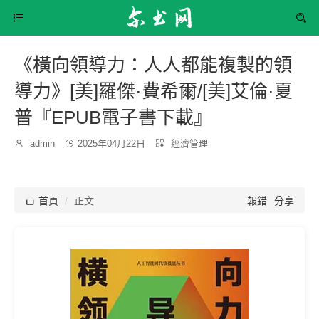


《橫向領導力：人人都能複製的領
導力》[美]羅傑·費希爾/[美]艾倫·夏
普『EPUB電子書下載』
發
分

admin

2025年04月22日

經濟管理
博
布
類：
主：
時
間：

首頁
正文
報錯
分享