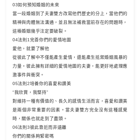
03如何預知婚姻的未來
當一段婚姻到了夫妻雙方改寫他們歷史的分上，當他們的
精神與肉體無法溝通，並且無法補救當前存在的問題時，
這樁婚姻幾乎注定要破裂。
04法則1完善你們的愛情地圖
愛他，就要了解他
從彼此了解中不僅能產生愛情，還能產生抵禦婚姻風暴的
力量。彼此擁有詳細的愛情地圖的夫妻，能更好地處理應
激事件與衝突。
05法則2培養你的喜愛和讚美
“我欣賞，我堅持”
對維持一種有價值的、長久的感情生活而言，喜愛和讚美
是兩個非常重要的因素。當夫妻雙方完全沒有這種感覺
時，關係也就走到了盡頭。
06法則3彼此靠近而非遠離
你們的關係夠緊密嗎