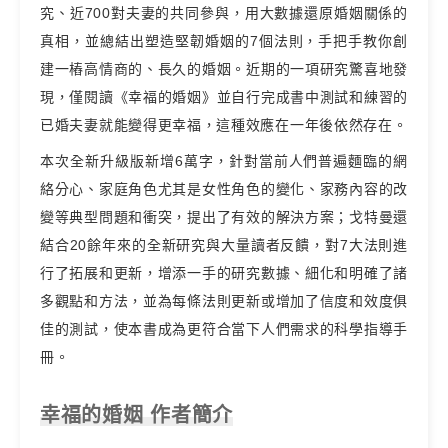
究、近700對夫妻的共同參與，用大數據還原婚姻關係的
真相，並總結出塑造堅韌婚姻的7個法則，手把手教你創
建一樁高情商的、長久的婚姻。近期的一項研究驚喜地發
現，僅閱讀《幸福的婚姻》並自行完成書中測試和練習的
已婚夫妻就能變得更幸福，這種效應在一年後依然存在。
本次全新升級版新增6萬字，針對當前人們普遍麵臨的網
絡分心、家庭角色尤其是女性角色的變化、家務內容的改
變等典型問題和衝突，提出了有效的解決方案；戈特曼還
結合20餘年來的全新研究與大量讀者反饋，對7大法則進
行了拓展和更新，增添一手的研究數據、細化和明確了諸
多觀點和方法，並為每條法則更新或增加了信度和效度俱
佳的測試，使本書成為更符合當下人們需求的科學指導手
冊。
幸福的婚姻 作者簡介