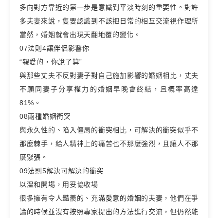
多向對方靠近的第一步是意識到平淡時刻的重要性。對許
多夫妻來說，隻要認識到不該把日常的相互交流視作理所
當然，婚姻就會出現天翻地覆的變化。
07法則4讓伴侶影響你
“親愛的，你說了算”
與那些丈夫不反對妻子對自己施加影響的婚姻相比，丈夫
不願同妻子分享權力的婚姻早晚會終結，且概率高達
81%。
08兩種婚姻衝突
與永久性的、陷入僵局的衝突相比，可解決的衝突似乎不
那麼棘手，給人精神上的痛苦也不那麼強烈，且讓人不那
麼緊張。
09法則5解決可解決的衝突
以溫和開場，用妥協收場
很多擁有令人豔羨的、充滿愛意的婚姻的夫妻，他們在爭
論的時候並沒有按照專家提出的方法進行交流，但仍然能