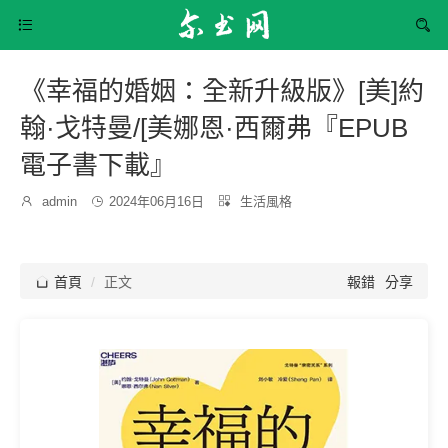


《幸福的婚姻：全新升級版》[美]約
翰·戈特曼/[美娜恩·西爾弗『EPUB
電子書下載』
發
分

admin

2024年06月16日

生活風格
博
布
類：
主：
時
間：

首頁
正文
報錯
分享