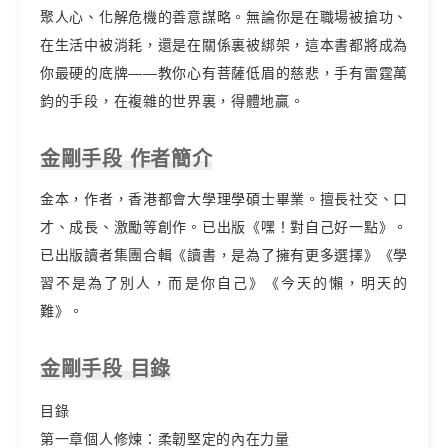
聚人心、化解危機的善意謀略。無論你是在職場被搶功、
在生活中被消耗，還是在關係裏被綁架，這本書都將成為
你最硬的底牌——教你心有菩薩低眉的慈悲，手有雷霆萬
鈞的手段，在複雜的世界裏，得體地贏。
金剛手段 作者簡介
金本，作者，香港都會大學理學碩士畢業。擅長社交、口
才、成長、激勵等創作。已出版《嘿！對自己好一點》。
已出版讀者集團合輯《讀書，是為了擁有更多選擇》《學
習不是為了別人，而是你自己》《今天的懶，明天的
難》。
金剛手段 目錄
目錄
第一章個人修煉：柔韌堅定的內在力量