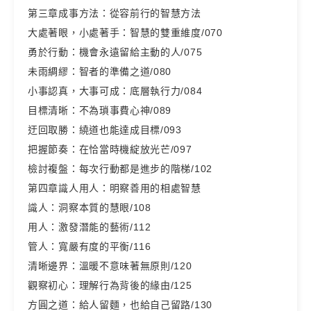
第三章成事方法：從容前行的智慧方法
大處著眼，小處著手：智慧的雙重維度/070
勇於行動：機會永遠留給主動的人/075
未雨綢繆：智者的準備之道/080
小事認真，大事可成：底層執行力/084
目標清晰：不為瑣事費心神/089
迂回取勝：繞道也能達成目標/093
把握節奏：在恰當時機綻放光芒/097
檢討複盤：每次行動都是進步的階梯/102
第四章識人用人：明察善用的相處智慧
識人：洞察本質的慧眼/108
用人：激發潛能的藝術/112
管人：寬嚴有度的平衡/116
清晰邊界：溫暖不意味著無原則/120
觀察初心：理解行為背後的緣由/125
方圓之道：給人留麵，也給自己留路/130