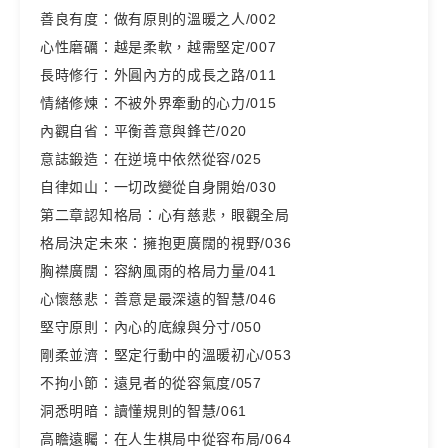
善良有度：做有原則的溫暖之人/002
心性磨礪：越是柔軟，越需堅定/007
長時修行：外圓內方的成長之路/011
情緒修煉：不被外界牽動的心力/015
內觀自省：平衡善意與鋒芒/020
意誌鍛造：在逆境中依然從容/025
自律如山：一切改變從自身開始/030
第二章認知格局：心有慈悲，眼觀全局
格局決定未來：擁抱更廣闊的視野/036
胸襟廣闊：容納風雨的格局力量/041
心懷慈悲：善意是最深遠的智慧/046
堅守原則：內心的底線與分寸/050
剛柔並濟：堅定行動中的溫暖初心/053
不拘小節：遠見者的從容氣度/057
洞悉明暗：讀懂規則的智慧/061
高瞻遠矚：在人生棋局中從容布局/064