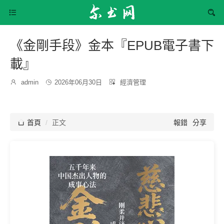


《金剛手段》金本『EPUB電子書下
載』
發
分

admin

2026年06月30日

經濟管理
博
布
類：
主：
時
間：

首頁
正文
報錯
分享