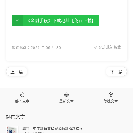
······
《金剛手段》下載地址【免費下載】
© 允許規範轉載
最後修改：2026 年 06 月 30 日
上一篇
下一篇



熱門文章
最新文章
隨機文章
熱門文章
纏鬥：中美經貿重構與金融經濟新秩序