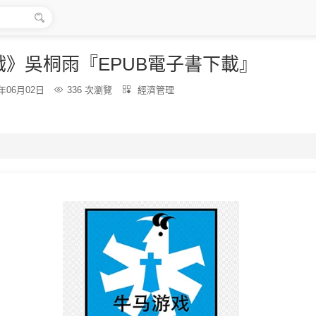

戲》吳桐雨『EPUB電子書下載』
分
6年06月02日

336 次瀏覽

經濟管理
類：