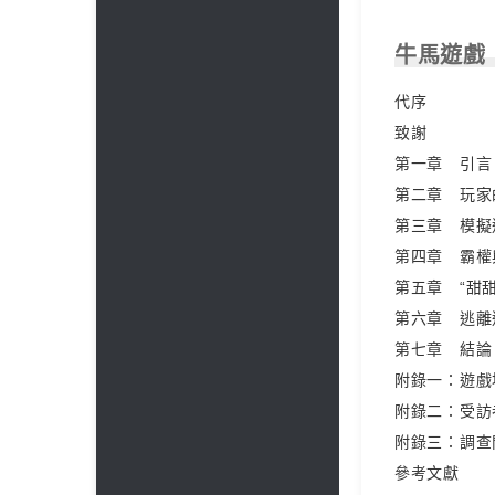
牛馬遊戲
代序
致謝
第一章 引言
第二章 玩家
第三章 模擬
第四章 霸權
第五章 “甜
第六章 逃離
第七章 結論
附錄一：遊戲
附錄二：受訪
附錄三：調查
參考文獻