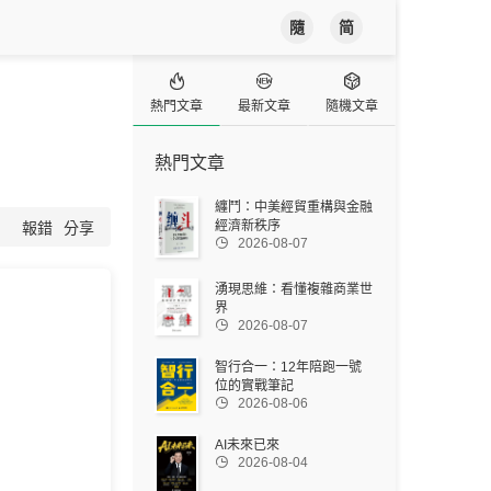
隨
简



熱門文章
最新文章
隨機文章
熱門文章
纏鬥：中美經貿重構與金融
經濟新秩序
報錯
分享

2026-08-07
湧現思維：看懂複雜商業世
界

2026-08-07
智行合一：12年陪跑一號
位的實戰筆記

2026-08-06
AI未來已來

2026-08-04