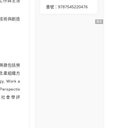
棄工作與生活
書號：9787545220476
技術與創造
廣告
興趣包括勞
生產組織方
y, Work a
Perspectiv
ina，《社會學評