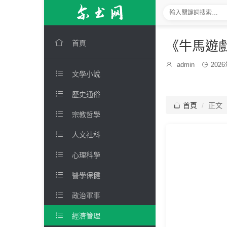

《牛馬遊
首頁
發

admin

202
博

文學小說
布
主：
時
間：

歷史通俗

首頁
正文

宗教哲學

人文社科

心理科學

醫學保健

政治軍事

經濟管理