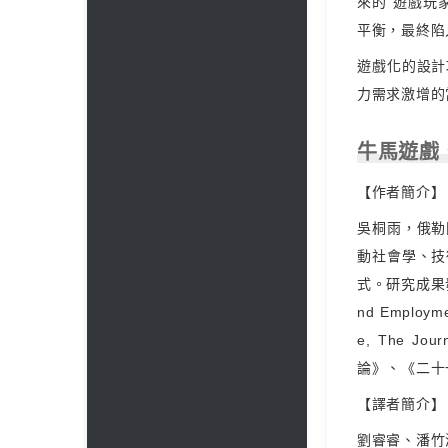
來的“遊戲玩
平衡，最終陷
遊戲化的設計
力需求激增的
牛馬遊戲
【作者簡介】
吳桐雨，俄勒
動社會學、技
式。研究成果發表在B
nd Employme
e, The Jou
論》、《二十
【譯者簡介】
劉睿睿、潘竹