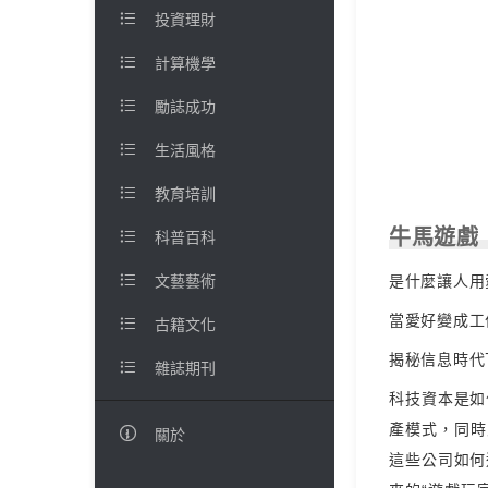

投資理財

計算機學

勵誌成功

生活風格

教育培訓
牛馬遊戲

科普百科

是什麼讓人用
文藝藝術
當愛好變成工

古籍文化
揭秘信息時代

雜誌期刊
科技資本是如
產模式，同時

關於
這些公司如何