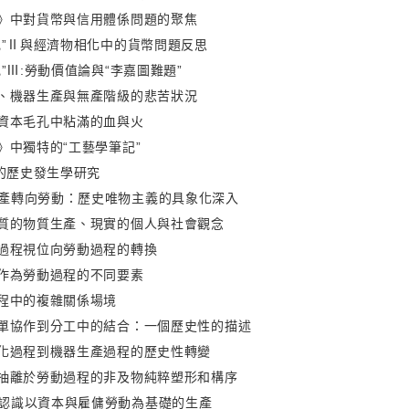
記》中對貨幣與信用體係問題的聚焦
筆記”Ⅱ與經濟物相化中的貨幣問題反思
記”Ⅲ:勞動價值論與“李嘉圖難題”
論、機器生產與無產階級的悲苦狀況
：資本毛孔中粘滿的血與火
》中獨特的“工藝學筆記”
”的歷史發生學研究
產轉向勞動：歷史唯物主義的具象化深入
性質的物質生產、現實的個人與社會觀念
產過程視位向勞動過程的轉換
：作為勞動過程的不同要素
過程中的複雜關係場境
簡單協作到分工中的結合：一個歷史性的描述
象化過程到機器生產過程的歷史性轉變
是抽離於勞動過程的非及物純粹塑形和構序
認識以資本與雇傭勞動為基礎的生產