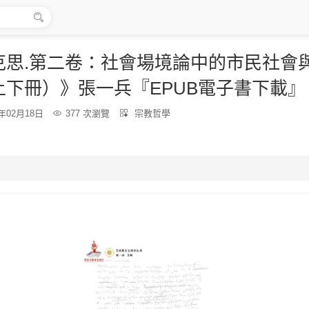

克思.第二卷：社會場境論中的市民社會
上下冊）》張一兵『EPUB電子書下載』
分
6年02月18日

377 次瀏覽

宗教哲學
類：