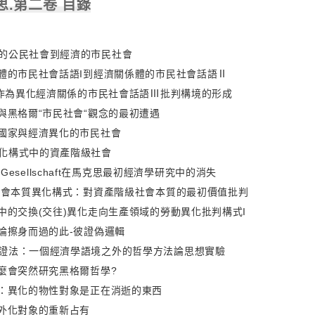
思.第二卷 目錄
的公民社會到經濟的市民社會
同體的市民社會話語I到經濟關係體的市民社會話語Ⅱ
然”作為異化經濟關係的市民社會話語Ⅲ批判構境的形成
思與黑格爾“市民社會“觀念的最初遭遇
的國家與經濟異化的市民社會
化構式中的資產階級社會
icheGesellschaft在馬克思最初經濟學研究中的消失
/社會本質異化構式：對資產階級社會本質的最初價值批判
域中的交換(交往)異化走向生產領域的勞動異化批判構式I
值論擦身而過的此-彼證偽邏輯
證法：一個經濟學語境之外的哲學方法論思想實驗
什麼會突然研究黑格爾哲學?
視：異化的物性對象是正在消逝的東西
：外化對象的重新占有