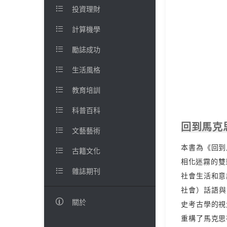

投資理財

計算機學

勵誌成功

生活風格

教育培訓

科普百科
回到馬克

文藝藝術
本書為《回到

古籍文化
相化迷霧的雙

雜誌期刊
社會生活和意
社會）話語與

關於
史考古學的視
重構了馬克思