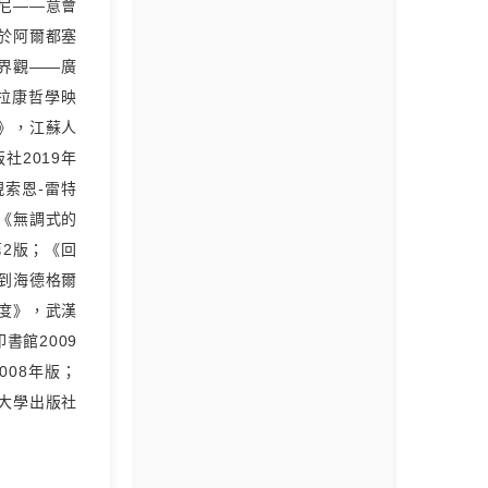
蘭尼——意會
關於阿爾都塞
世界觀——廣
拉康哲學映
語》，江蘇人
社2019年
現索恩-雷特
；《無調式的
第2版；《回
回到海德格爾
向度》，武漢
書館2009
008年版；
民大學出版社