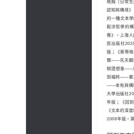
格姆〈日常生
認知與構境》
的一種文本學
鬆涉哲學的構
像》，上海人
民出版社20
版；《斯蒂格
爾——先天觀
辯證想象——
到福柯——暴
——本有與構
大學出版社2
年版；《回到
《文本的深度
2008年版