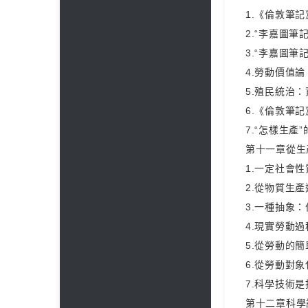
1.《倫敦筆
2.“李嘉圖
3.“李嘉圖筆
4.勞動價值
5.殖民統治
6.《倫敦筆記
7.“怎樣生產
第十一章從生
1.一定社會
2.從物質生
3.一種抽象
4.現實勞動
5.從勞動的
6.從勞動對
7.科學技術
第十二章科學