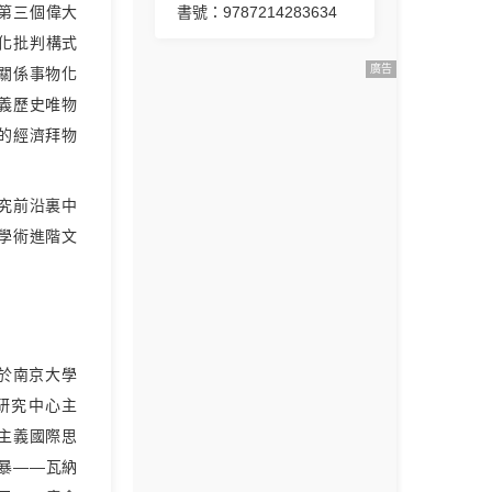
第三個偉大
書號：9787214283634
化批判構式
廣告
關係事物化
義歷史唯物
的經濟拜物
究前沿裏中
學術進階文
業於南京大學
研究中心主
主義國際思
風暴——瓦納