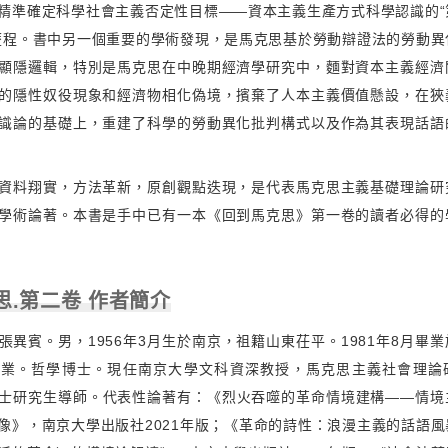
精準確定科學社會主義否定性目標——資本主義生產方式科學認識的“
歷程。書中另一個重要的學術發現，是馬克思基於勞動辯證法的勞動異
顯隱邏輯，特別是馬克思在中晚期經濟學研究中，麵對資本主義經濟
的隱性奴役現象和經濟物相化偽境，擯棄了人本主義價值懸設，在狹
識論的基礎上，重建了科學的勞動異化批判構式以及作為其表現話語
資料翔實，方法革新，原創觀點迭現，是代表馬克思主義基礎理論研
學術論著。本書是手中已有一本《回到馬克思》第一卷的讀者必得的
思.第二卷 作者簡介
張異賓。男，1956年3月生於南京，祖籍山東茌平。1981年8月畢
專業。哲學博士。現任南京大學文科資深教授，馬克思主義社會理論
士研究生導師。代表性論著有：《烈火吞噬的革命情境建構——情境
像》，南京大學出版社2021年版；《革命的詩性：浪漫主義的話語