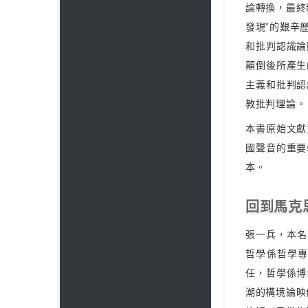
論轉換，最終
發現”的艱辛
和批判認識論
顛倒後所產生
主義和批判認
教批判理論。
本書原始文獻
國聲音的重要
本。
回到馬克
張一兵，本名
哲學係哲學
任，哲學係博
潮的構境論映