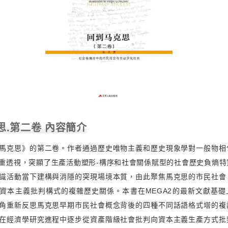
思.第二卷 內容簡介
馬克思》的第二卷。作者通過歷史唯物主義和歷史現象學對一般物相
重透視，突顯了生產活動塑形-構序和社會關係賦型的社會歷史負熵特
識活動當下建構與消隱的突現場境本質，由此聚焦馬克思的市民社會
資本主義批判構式的複雜歷史關係。本書在MEGA2的最新文獻基礎
角重新反思馬克思早期市民社會概念背後的四種不同話語格式塔的複
在經濟學研究進程中逐步從資產階級社會批判向資本主義生產方式批