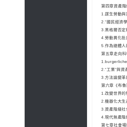
第四章資產階
1.謀生勞動
2.“國民經濟
3.黑格爾否
4.勞動異化
5.作為總體
第五章走向科
1.burgerli
2.“工業”與
3.方法論變革的思
第六章《布魯
1.改變世界
2.機器化大
3.資產階級
4.現代無產
第七章社會場