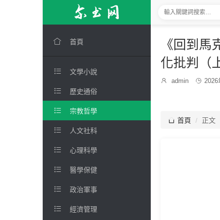

《回到馬
首頁
化批判（

文學小說
發

admin

202
博
布

歷史通俗
主：
時
間：

宗教哲學

首頁
正文

人文社科

心理科學

醫學保健

政治軍事

經濟管理