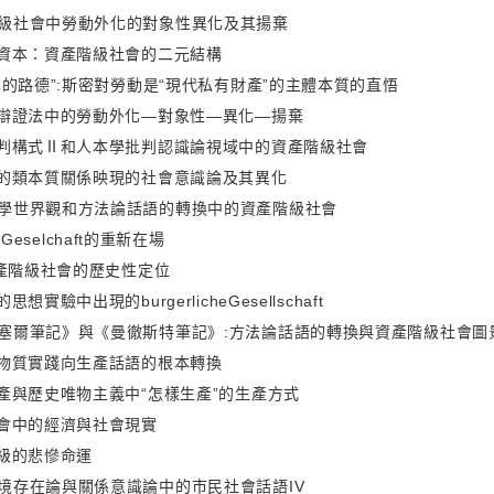
級社會中勞動外化的對象性異化及其揚棄
與資本：資產階級社會的二元結構
學的路德”:斯密對勞動是“現代私有財產”的主體本質的直悟
定辯證法中的勞動外化—對象性—異化—揚棄
批判構式Ⅱ和人本學批判認識論視域中的資產階級社會
人的類本質關係映現的社會意識論及其異化
學世界觀和方法論話語的轉換中的資產階級社會
cheGeselchaft的重新在場
資產階級社會的歷史性定位
想實驗中出現的burgerlicheGesellschaft
塞爾筆記》與《曼徹斯特筆記》:方法論話語的轉換與資產階級社會圖
的物質實踐向生產話語的根本轉換
生產與歷史唯物主義中“怎樣生產”的生產方式
社會中的經濟與社會現實
階級的悲慘命運
境存在論與關係意識論中的市民社會話語IV