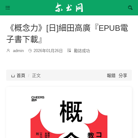


《概念力》[日]細田高廣『EPUB電
子書下載』
發
分

admin

2026年01月26日

勵誌成功
博
布
類：
主：
時
間：

首頁
正文
報錯
分享