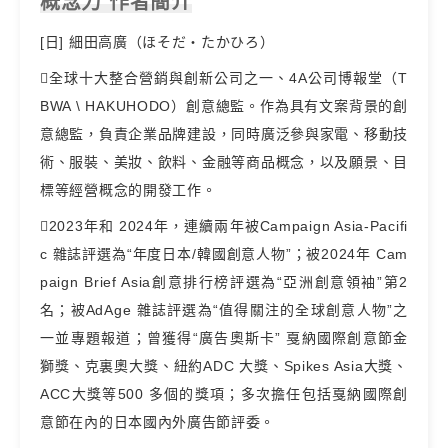
概念力 作者簡介
[日] 細田高廣（ほそだ・たかひろ）
全球十大整合營銷與創新公司之一、4A公司博報堂（T
BWA \ HAKUHODO）創意總監。作為具有文案背景的創
意總監，負責企業品牌建設，同時廣泛參與家電、移動技
術、服裝、美妝、飲料、金融等商品概念，以及願景、目
標等經營概念的開發工作。
2023年和 2024年，連續兩年被Campaign Asia-Pacifi
c 雜誌評選為“年度日本/韓國創意人物”；被2024年 Cam
paign Brief Asia創意排行榜評選為“亞洲創意領袖”第2
名；被AdAge 雜誌評選為“值得關注的全球創意人物”之
一並專題報道；曾獲得“廣告奧斯卡” 戛納國際創意節金
獅獎、克裏奧大獎、紐約ADC 大獎、Spikes Asia大獎、
ACC大獎等500 多個的獎項；多次擔任包括戛納國際創
意節在內的日本國內外廣告節評委。