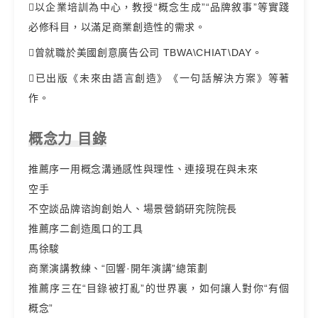
以企業培訓為中心，教授“概念生成”“品牌敘事”等實踐
必修科目，以滿足商業創造性的需求。
曾就職於美國創意廣告公司 TBWA\CHIAT\DAY。
已出版《未來由語言創造》《一句話解決方案》等著
作。
概念力 目錄
推薦序一用概念溝通感性與理性、連接現在與未來
空手
不空談品牌谘詢創始人、場景營銷研究院院長
推薦序二創造風口的工具
馬徐駿
商業演講教練、“回響·開年演講”總策劃
推薦序三在“目錄被打亂”的世界裏，如何讓人對你“有個
概念”