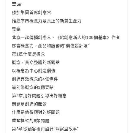
華Sir
勝加集團首席創意官
推薦序四概念力是真正的新質生產力
晃總
北京一起傳播創辦人、《給創意新人的100個基本》作者
序言概念力，產品和服務的“價值設計法”
第1章什麼是概念
概念，貫穿整體的新觀點
以概念為中心創造價值
創造有效概念的4個條件
識別偽概念的3個要點
第2章用好問題引導出好概念
問題是創造的起源
什麼是值得應對的好問題
重塑框架的8類問題
第3章從顧客視角設計“洞察型故事”