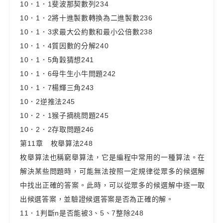
10．1．1斐波那契數列234
10．1．2將十進製數轉換為二進製數236
10．1．3求最大公約數和最小公倍數238
10．1．4質因數的分解240
10．1．5角穀猜想241
10．1．6母牛生小牛問題242
10．1．7楊輝三角243
10．2逆推法245
10．2．1猴子摘桃問題245
10．2．2存取問題246
第11章 枚舉算法248
枚舉算法也稱窮舉算法，它是編程中常用的一種算法。在
解決某些問題時，可能無法按照一定規律從眾多的候選解
中找出正確的答案。此時，可以從眾多的候選解中逐一取
出候選答案，並驗證候選答案是否為正確的解。
11．1判斷n是否能被3、5、7整除248