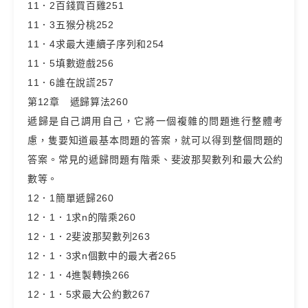
11．2百錢買百雞251
11．3五猴分桃252
11．4求最大連續子序列和254
11．5填數遊戲256
11．6誰在說謊257
第12章 遞歸算法260
遞歸是自己調用自己，它將一個複雜的問題進行整體考
慮，隻要知道最基本問題的答案，就可以得到整個問題的
答案。常見的遞歸問題有階乘、斐波那契數列和最大公約
數等。
12．1簡單遞歸260
12．1．1求n的階乘260
12．1．2斐波那契數列263
12．1．3求n個數中的最大者265
12．1．4進製轉換266
12．1．5求最大公約數267