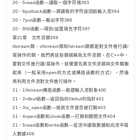
20．5read函數—讀取一個字符塊393
20．6putback函數—將讀取的字符返回給輸入流394
20．7put函數—輸出字符396
20．8fill函數—得到/設置填充字符397
第21章 文件流類399
ifstream類、ofstream類和fstream類都是對文件進行讀/
寫操作的類，我們將這些類統稱為文件流類。在C++中，
要對文件進行讀/寫操作，就需要先將文件流類與文件關聯
起來（一般采用open的方式或構造函數的方式），然後
再利用文件流對文件進行操作。
21．1ifstream構造函數—創建輸入流對象400
21．2rdbuf函數—返回指向filebuf的指針401
21．3is_open函數—檢測文件是否被打開403
21．4open函數和close函數—打開和關閉文件404
21．5read函數和write函數—從流中讀取數據和向流中寫
入數據406