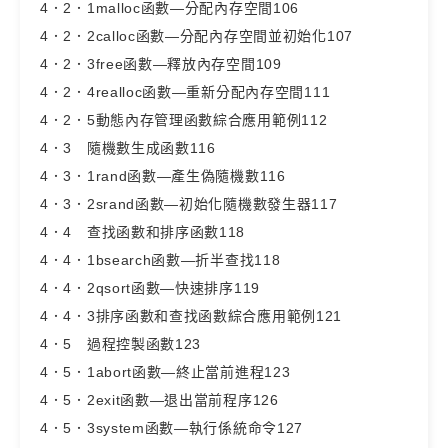
4．2．1malloc函數—分配內存空間106
4．2．2calloc函數—分配內存空間並初始化107
4．2．3free函數—釋放內存空間109
4．2．4realloc函數—重新分配內存空間111
4．2．5動態內存管理函數綜合應用範例112
4．3 隨機數生成函數116
4．3．1rand函數—產生偽隨機數116
4．3．2srand函數—初始化隨機數發生器117
4．4 查找函數和排序函數118
4．4．1bsearch函數—折半查找118
4．4．2qsort函數—快速排序119
4．4．3排序函數和查找函數綜合應用範例121
4．5 過程控製函數123
4．5．1abort函數—終止當前進程123
4．5．2exit函數—退出當前程序126
4．5．3system函數—執行係統命令127