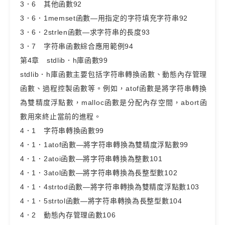
3．6 其他函數92
3．6．1memset函數—用指定的字符填充字符串92
3．6．2strlen函數—求字符串的長度93
3．7 字符串函數綜合應用範例94
第4章 stdlib．h庫函數99
stdlib．h庫函數主要包括字符串轉換函數、動態內存管理
函數、過程控製函數等。例如，atof函數是將字符串轉換
為雙精度浮點數，malloc函數是分配內存空間，abort函
數用來終止當前的進程。
4．1 字符串轉換函數99
4．1．1atof函數—將字符串轉換為雙精度浮點數99
4．1．2atoi函數—將字符串轉換為整數101
4．1．3atol函數—將字符串轉換為長整型數102
4．1．4strtod函數—將字符串轉換為雙精度浮點數103
4．1．5strtol函數—將字符串轉換為長整型數104
4．2 動態內存管理函數106