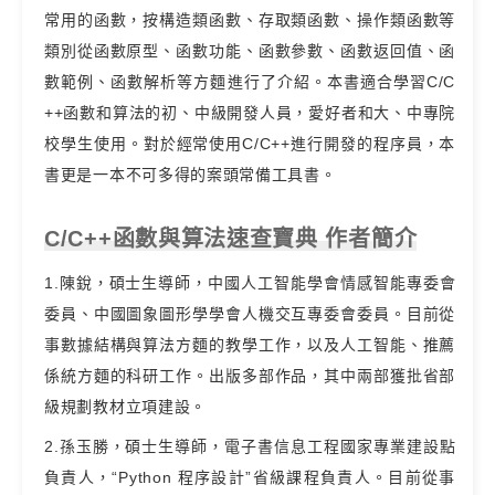
常用的函數，按構造類函數、存取類函數、操作類函數等
類別從函數原型、函數功能、函數參數、函數返回值、函
數範例、函數解析等方麵進行了介紹。本書適合學習C/C
++函數和算法的初、中級開發人員，愛好者和大、中專院
校學生使用。對於經常使用C/C++進行開發的程序員，本
書更是一本不可多得的案頭常備工具書。
C/C++函數與算法速查寶典 作者簡介
1.陳銳，碩士生導師，中國人工智能學會情感智能專委會
委員、中國圖象圖形學學會人機交互專委會委員。目前從
事數據結構與算法方麵的教學工作，以及人工智能、推薦
係統方麵的科研工作。出版多部作品，其中兩部獲批省部
級規劃教材立項建設。
2.孫玉勝，碩士生導師，電子書信息工程國家專業建設點
負責人，“Python 程序設計”省級課程負責人。目前從事