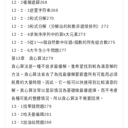
12．2複雜遞歸268
12．2．1逆置字符串268
12．2．2和式分解270
12．2．3和式分解（分解出的和數非遞增排列）272
12．2．4求無序序列中的第k大元素273
12．2．5從1～n個自然數中任選r個數的所有組合數275
12．2．6大牛生小牛問題277
第13章 貪心算法279
貪心算法是一種不追求最優解，隻希望找到較為滿意解的
方法。貪心算法省去了為找最優解要窮盡所有可能而必須
耗費的大量時間，因此，它一般可以快速得到比較滿意的
解。貪心算法常以當前情況為基礎做最優選擇，而不考慮
各種可能的整體情況，所以貪心算法不需要回溯。
13．1找零錢問題279
13．2哈夫曼編碼281
13．3加油站問題288