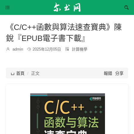


《C/C++函數與算法速查寶典》陳
銳『EPUB電子書下載』
發
分

admin

2025年12月05日

計算機學
博
布
類：
主：
時
間：

首頁
正文
報錯
分享