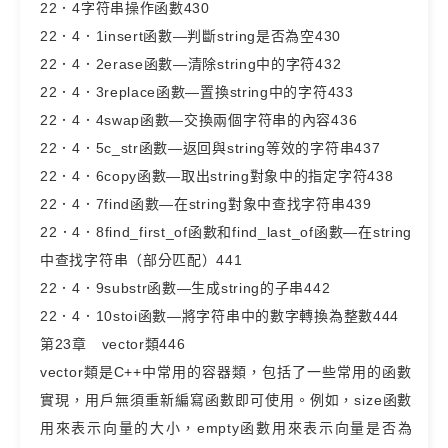
22．4字符串操作函數430
22．4．1insert函數—判斷string是否為空430
22．4．2erase函數—清除string中的字符432
22．4．3replace函數—置換string中的字符433
22．4．4swap函數—交換兩個字符串的內容436
22．4．5c_str函數—返回與string等效的字符串437
22．4．6copy函數—取出string對象中的指定字符438
22．4．7find函數—在string對象中查找字符串439
22．4．8find_first_of函數和find_last_of函數—在string
中查找字符串（部分匹配）441
22．4．9substr函數—生成string的子串442
22．4．10stoi函數—將字符串中的數字轉換為整數444
第23章 vector類446
vector類是C++中常用的容器類，包括了一些常用的函數
實現，用戶無須重新編寫函數即可使用。例如，size函數
用來表示向量的大小，empty函數用來表示向量是否為