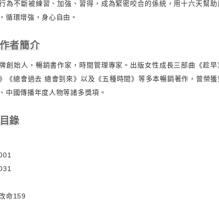
行為不斷被練習、加強、習得，成為緊密咬合的係統，用十六天幫助
，循環增強，身心自由。
 作者簡介
牌創始人，暢銷書作家，時間管理專家。出版女性成長三部曲《趁早
》《總會過去 總會到來》以及《五種時間》等多本暢銷著作，曾榮獲
、中國傳播年度人物等諸多獎項。
 目錄
01
31
改命159