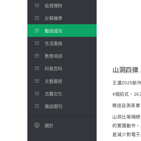

投資理財

計算機學

勵誌成功

生活風格

教育培訓

科普百科
山洞四律

文藝藝術
王瀟2025

古籍文化
4個招式，1
贈送自測表單

雜誌期刊
山洞比喻隔絕

的實踐動作，
關於
是減少對電子