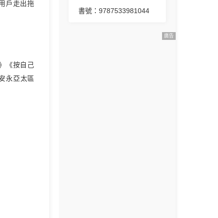
用戶走出拖
書號：9787533981044
廣告
》《按自己
安永亞太區