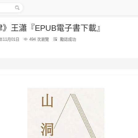

律》王瀟『EPUB電子書下載』
分
5年11月01日

494 次瀏覽

勵誌成功
類：