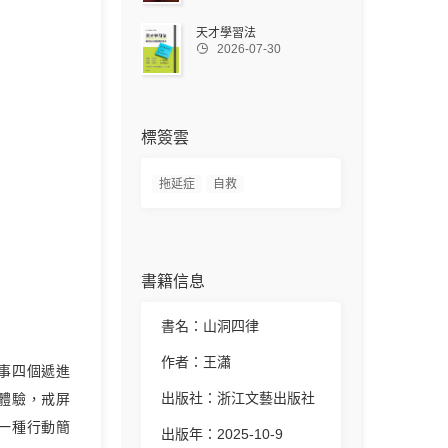
天才學習法

2026-07-30
標簽雲
拖延症
自救
書籍信息
書名：山洞四律
作者：王瀟
事四個遞進
出版社：浙江文藝出版社
體驗，戒屏
一種行動簡
出版年：2025-10-9