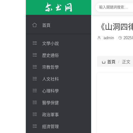

《山洞四
首頁
發

admin

202
博

文學小說
布
主：
時
間：

歷史通俗

首頁
正文

宗教哲學

人文社科

心理科學

醫學保健

政治軍事

經濟管理