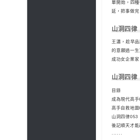
單開始，四種
延，把事做完
山洞四律
王瀟，趁早品
的意願過一生
成功女企業家
山洞四律
目錄
成為現代高手0
高手自救地圖0
山洞四律053
後記順天才能
······