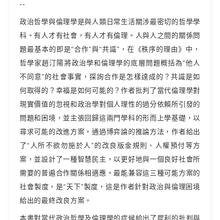
--
政治哲學與倫理學是與人類日常生活關涉最密切的哲學學
科。有人才有社會，有人才有倫理。人與人之間的關係問
題最基本的即是“合作”與“共識”，在《秩序的理由》中，
哲學家趙汀陽將政治學和倫理學的底層問題概括為“他人
不同意”的社會事實，探詢合作是怎樣達成的？共識是如
何取得的？幸福是如何可能的？作者批判了當代倫理學對
現實價值的忽視和政治學對個人理性的過分依賴所引發的
問題和困境，並主張回歸這兩門學科的形而上學基礎，以
尋求可能的改進方案。通過博弈論的推論方法，作者給出
了“人所不欲勿施於人”的改良版金規則、人權預付等方
案，並設計了一種智慧民主，以更好地與一個良好社會所
需要的普遍合作關係相適應。最能兼容這三種可能方案的
社會製度，是“天下”製度，這是作者針對政治與倫理困境
給出的最終改良方案。
本書對當代政治哲學及倫理學的症候給出了犀利的批判與