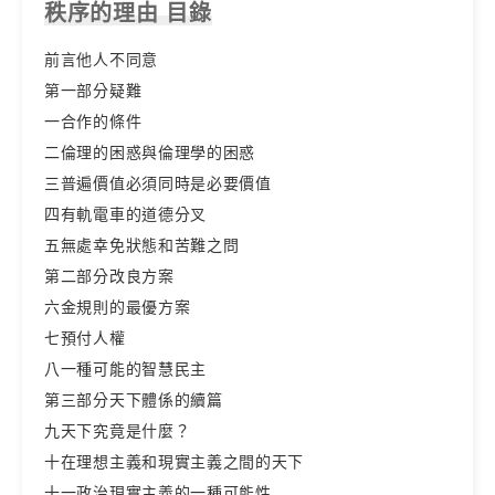
秩序的理由 目錄
前言他人不同意
第一部分疑難
一合作的條件
二倫理的困惑與倫理學的困惑
三普遍價值必須同時是必要價值
四有軌電車的道德分叉
五無處幸免狀態和苦難之問
第二部分改良方案
六金規則的最優方案
七預付人權
八一種可能的智慧民主
第三部分天下體係的續篇
九天下究竟是什麼？
十在理想主義和現實主義之間的天下
十一政治現實主義的一種可能性