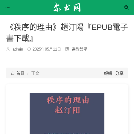


《秩序的理由》趙汀陽『EPUB電子
書下載』
發
分

admin

2025年05月11日

宗教哲學
博
布
類：
主：
時
間：

首頁
正文
報錯
分享