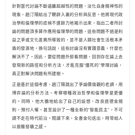
針對當代討論不斷遠離超越性的問題、淡化自身精神性的
現象，趙汀陽給出了鞭辟入裏的分析與反思。他將現代政
治學和倫理學的症候不遺餘力地揭示出來，指出二者所討
論的問題頂多算作應用倫理學的問題，這些問題不過是利
益之爭或文化差異所導致的，並不是人類社會生活根本矛
盾的發源地，換句話說，這些討論沒有實踐意義，什麼也
解決不了。因此，要從問題外部看問題，回到存在論上去
發現新的路徑和分析方法，才能克服“僵死的”學理討論，
真正對解決問題有所建樹。
正是基於這個考慮，趙汀陽跳出了爭論價值觀的老調，用
博弈論的分析方法，考察哪種政治哲學和倫理學是更優
的。同時，他大膽地給出了自己的設想，改良道德金規
則，預付人權，甚至設計了一種全新的“智能民主”，不可
謂不走在時代前沿。閱讀下來，全書金句迭出，時常給人
以振聾發聵之感。