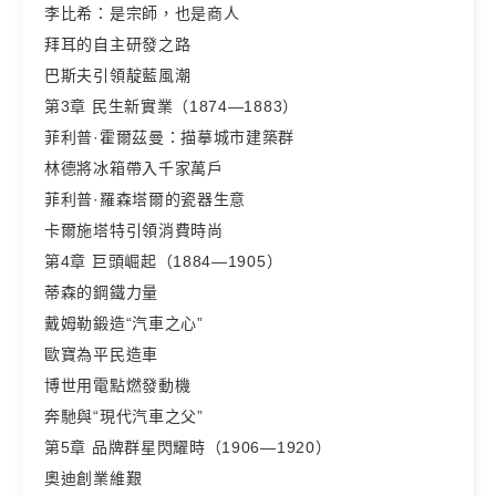
李比希：是宗師，也是商人
拜耳的自主研發之路
巴斯夫引領靛藍風潮
第3章 民生新實業（1874—1883）
菲利普·霍爾茲曼：描摹城市建築群
林德將冰箱帶入千家萬戶
菲利普·羅森塔爾的瓷器生意
卡爾施塔特引領消費時尚
第4章 巨頭崛起（1884—1905）
蒂森的鋼鐵力量
戴姆勒鍛造“汽車之心”
歐寶為平民造車
博世用電點燃發動機
奔馳與“現代汽車之父”
第5章 品牌群星閃耀時（1906—1920）
奧迪創業維艱