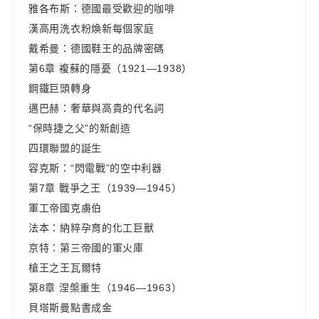
雅各布斯：德國最受歡迎的咖啡
漢高用洗衣粉煥新每個家庭
戴希曼：德國鞋王的品牌密碼
第6章 複蘇的隱憂（1921—1938）
鋼鐵巨頭轉身
邁巴赫：奢華與高貴的代名詞
“保時捷之父”的新創造
四環聯盟的誕生
容克斯：“閃電戰”的空中利器
第7章 戰爭之王（1939—1945）
軍工帝國克虜伯
法本：納粹孕育的化工巨獸
京特：第三帝國的軍火庫
槍王之王瓦爾特
第8章 涅槃重生（1946—1963）
貝塔斯曼點書成金