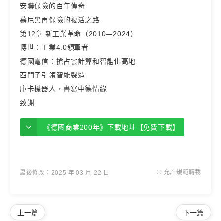
安聯保險的百年傳奇
慕尼黑再保險的複活之路
第12章 新工業革命（2010—2024）
博世：工業4.0領軍者
德國電信：搶占雲計算和智能化高地
西門子引領智能製造
庫卡機器人，書寫中德情緣
致謝
《德國商業200年》下載地址【免費下載】
© 允許規範轉載
最後修改：2025 年 03 月 22 日
上一篇
下一篇