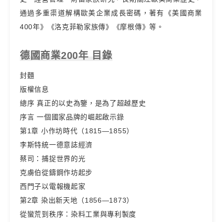
通過多重渠道解構歐美企業成長密碼，著有《美國商業
400年》《洛克菲勒家族傳》《摩根傳》等。
德國商業200年 目錄
封麵
版權信息
總序 真正的以史為鑒，是為了超越歷史
序言 一個國家品牌的崛起啟示錄
第1章 小作坊時代（1815—1855）
李斯特統一德意誌經濟
蔡司：捕捉世界的光
克虜伯從鑄鋼作坊起步
西門子以電報機起家
第2章 染出新天地（1856—1873）
從蠻荒到秩序：染料工業與專利製度