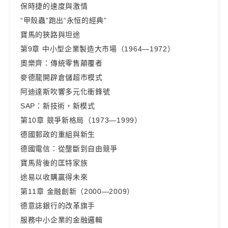
保時捷的速度與激情
“甲殼蟲”跑出“永恒的經典”
寶馬的狹路與坦途
第9章 中小型企業製造大市場（1964—1972）
奧樂齊：傳統零售顛覆者
麥德龍開辟倉儲超市模式
阿迪達斯吹響多元化衝鋒號
SAP：新技術，新模式
第10章 競爭新格局（1973—1999）
德國郵政的重組與新生
德國電信：從壟斷到自由競爭
寶馬背後的匡特家族
途易以收購贏得未來
第11章 金融創新（2000—2009）
德意誌銀行的改革旗手
服務中小企業的金融邏輯