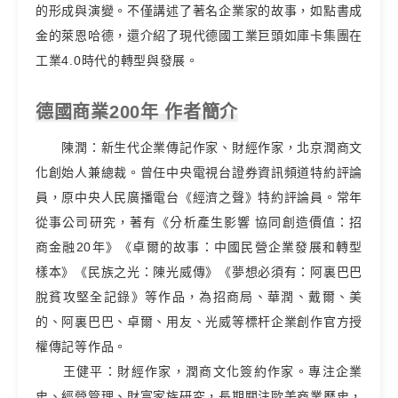
的形成與演變。不僅講述了著名企業家的故事，如點書成
金的萊恩哈德，還介紹了現代德國工業巨頭如庫卡集團在
工業4.0時代的轉型與發展。
德國商業200年 作者簡介
陳潤：新生代企業傳記作家、財經作家，北京潤商文
化創始人兼總裁。曾任中央電視台證券資訊頻道特約評論
員，原中央人民廣播電台《經濟之聲》特約評論員。常年
從事公司研究，著有《分析產生影響 協同創造價值：招
商金融20年》《卓爾的故事：中國民營企業發展和轉型
樣本》《民族之光：陳光威傳》《夢想必須有：阿裏巴巴
脫貧攻堅全記錄》等作品，為招商局、華潤、戴爾、美
的、阿裏巴巴、卓爾、用友、光威等標杆企業創作官方授
權傳記等作品。
王健平：財經作家，潤商文化簽約作家。專注企業
史、經營管理、財富家族研究，長期關注歐美商業歷史，