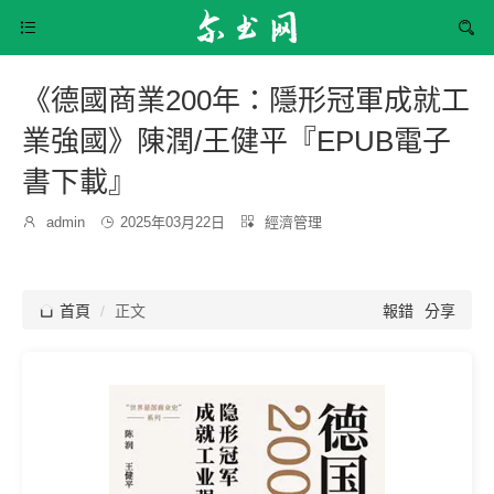


《德國商業200年：隱形冠軍成就工
業強國》陳潤/王健平『EPUB電子
書下載』
發
分

admin

2025年03月22日

經濟管理
博
布
類：
主：
時
間：

首頁
正文
報錯
分享