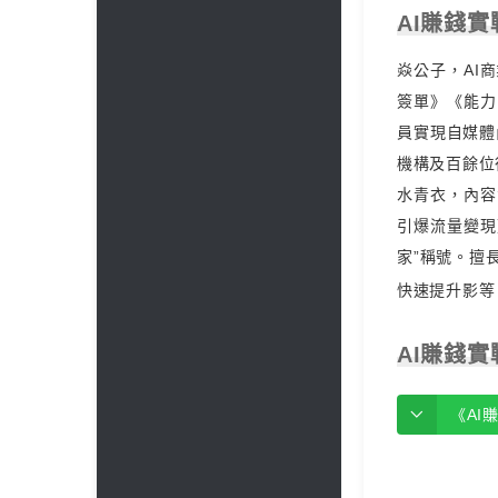
AI賺錢實
焱公子，AI
簽單》《能力
員實現自媒體
機構及百餘位
水青衣，內容營
引爆流量變現
家”稱號。擅
快速提升影等
AI賺錢實
《AI