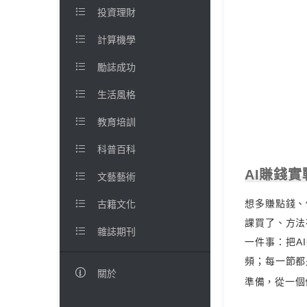

投資理財

計算機學

勵誌成功

生活風格

教育培訓

科普百科
AI賺錢實

文藝藝術
想多賺點錢、

古籍文化
課買了、方法

雜誌期刊
一件事：把A
頻；每一節都

關於
準備，從一個