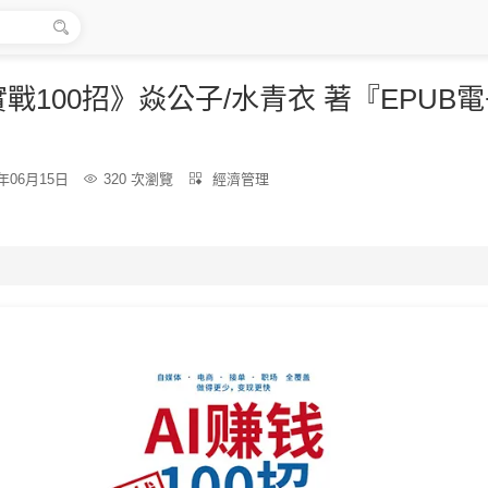

實戰100招》焱公子/水青衣 著『EPUB
分
6年06月15日

320 次瀏覽

經濟管理
類：