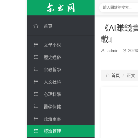

《AI賺錢
首頁
載』

文學小說
發

admin

202
博
布

歷史通俗
主：
時
間：

宗教哲學

首頁
正文

人文社科

心理科學

醫學保健

政治軍事

經濟管理