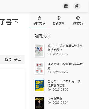
隨
简



電子書下
熱門文章
最新文章
隨機文章
熱門文章
纏鬥：中美經貿重構與金融
經濟新秩序

2026-08-07
報錯
分享
湧現思維：看懂複雜商業世
界

2026-08-07
智行合一：12年陪跑一號
位的實戰筆記

2026-08-06
AI未來已來

2026-08-04