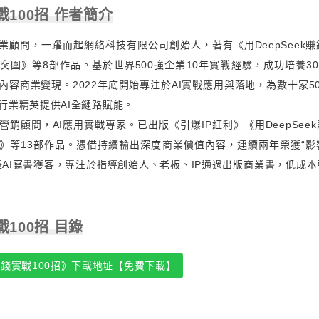
戰100招 作者簡介
商業顧問，一躍而起網絡科技有限公司創始人，著有《用DeepSeek
突圍》等8部作品。基於世界500強企業10年實戰經驗，成功培養30
內容商業變現。2022年底開始專注於AI實戰應用與落地，為數十家5
行業精英提供AI全鏈路賦能。
銷顧問，AI應用實戰專家。已出版《引爆IP紅利》《用DeepSeek
》等13部作品。憑借持續輸出深度商業價值內容，連續兩年榮獲“影
長AI寫書獲客，專注於指導創始人、老板、IP通過出版商業書，低成
戰100招 目錄
賺錢實戰100招》下載地址【免費下載】