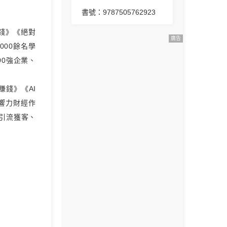
書號：9787505762923
賺錢》《絕對
廣告
000餘名學
00強企業、
賺錢》《AI
響力財經作
本引流獲客、