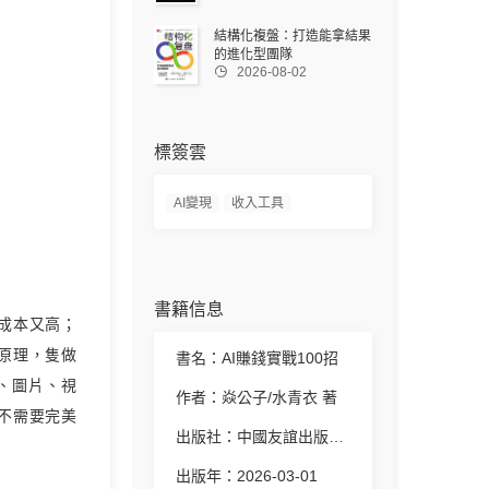
結構化複盤：打造能拿結果
的進化型團隊

2026-08-02
標簽雲
AI變現
收入工具
書籍信息
成本又高；
原理，隻做
書名：AI賺錢實戰100招
字、圖片、視
作者：焱公子/水青衣 著
不需要完美
出版社：中國友誼出版公司
出版年：2026-03-01