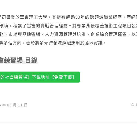
年代初畢業於華東理工大學，其擁有超過30年的跨領域職業經歷，歷
環境，積累了豐富的實戰管理經驗。其專業背景覆蓋技術工程項目設
務，市場與品牌營銷、人力資源管理與培訓、企業綜合管理運營，以
等多個方向，善於將多元跨領域經驗運用於落地實踐。
會練習場 目錄
子的社會練習場》下載地址【免費下載】
©
年 06 月 11 日