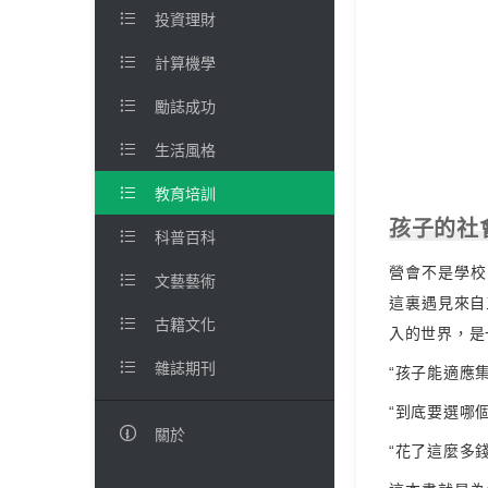

投資理財

計算機學

勵誌成功

生活風格

教育培訓
孩子的社

科普百科
營會不是學校

文藝藝術
這裏遇見來自

古籍文化
入的世界，是

雜誌期刊
“孩子能適應
“到底要選哪

關於
“花了這麼多