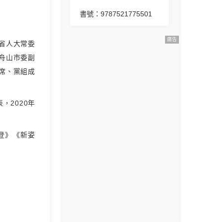
書號：9787521775501
廣告
省人大常委
舟山市委副
席、黨組成
，2020年
登》《新姿