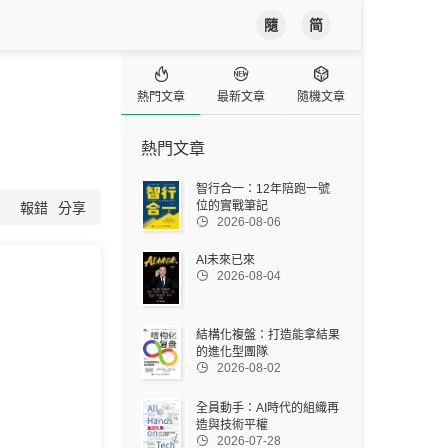
隨
简



熱門文章
最新文章
隨機文章
熱門文章
智行合一：12年陪跑一號
位的實戰筆記
報錯
分享

2026-08-06
AI未來已來

2026-08-04
結構化複盤：打造能拿結果
的進化型團隊

2026-08-02
全員動手：AI時代的組織再
造與技術平權

2026-07-28