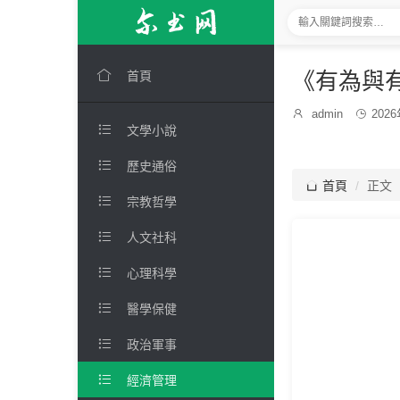

《有為與
首頁
發

admin

202
博

文學小說
布
主：
時
間：

歷史通俗

首頁
正文

宗教哲學

人文社科

心理科學

醫學保健

政治軍事

經濟管理