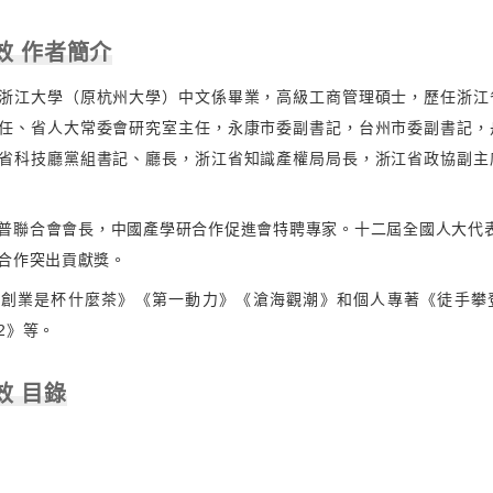
效 作者簡介
浙江大學（原杭州大學）中文係畢業，高級工商管理碩士，歷任浙江
任、省人大常委會研究室主任，永康市委副書記，台州市委副書記，
省科技廳黨組書記、廳長，浙江省知識產權局局長，浙江省政協副主
普聯合會會長，中國產學研合作促進會特聘專家。十二屆全國人大代表
合作突出貢獻獎。
《創業是杯什麼茶》《第一動力》《滄海觀潮》和個人專著《徒手攀
2》等。
效 目錄