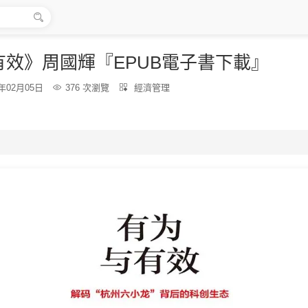

有效》周國輝『EPUB電子書下載』
分
6年02月05日

376 次瀏覽

經濟管理
類：