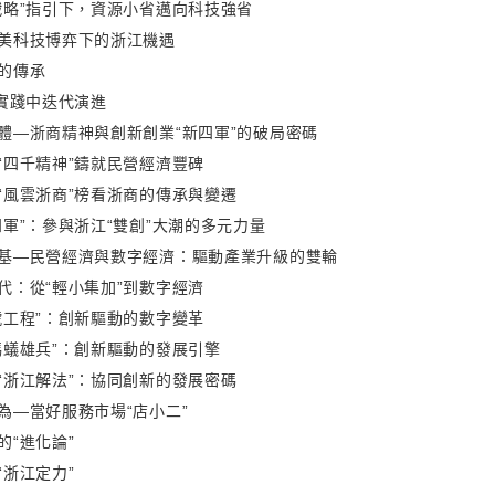
戰略”指引下，資源小省邁向科技強省
美科技博弈下的浙江機遇
的傳承
在實踐中迭代演進
體—浙商精神與創新創業“新四軍”的破局密碼
“四千精神”鑄就民營經濟豐碑
“風雲浙商”榜看浙商的傳承與變遷
四軍”：參與浙江“雙創”大潮的多元力量
基—民營經濟與數字經濟：驅動產業升級的雙輪
代：從“輕小集加”到數字經濟
號工程”：創新驅動的數字變革
螞蟻雄兵”：創新驅動的發展引擎
“浙江解法”：協同創新的發展密碼
為—當好服務市場“店小二”
的“進化論”
“浙江定力”