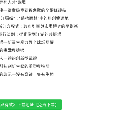
最強人才“磁場
建—從實驗室到獨角獸的全鏈條護航
浙江邏輯”：“熱帶雨林”中的科創策源地
的浙江方程式：政府引導與市場博弈的平衡術
的運行法則：從廟堂到江湖的共振場
場—新質生產力與全球話語權
的挑戰與機遇
人一體的創新型載體
科技創新生態的重塑與進階
的啟示—沒有奇跡，隻有生態
為與有效》下載地址【免費下載】