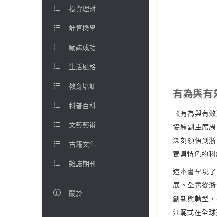

投資理財

計算機學

勵誌成功

生活風格

教育培訓
有為與有

科普百科
《有為與有效

文藝藝術
協原副主席周
深刻領悟到浙

古籍文化
獨具特色的科

雜誌期刊
這本書呈現了
展。全書從浙

關於
創新與轉型，
江範式在全球