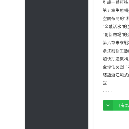
引護一體打造
第五章生態構
空間布局的“
“金融活水”
“創新磁場”
第六章未來戰
浙江創新生態
加快打造教科
全球化突圍：
結語浙江範式
跋
······
《有