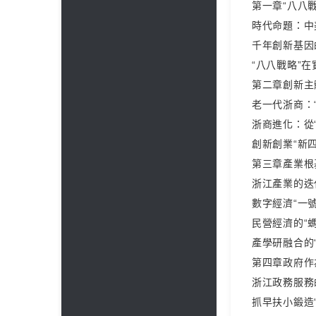
第一章“八八
時代命題：中
千年創新基因
“八八戰略”
第二章創新主
老一代浙商：
浙商進化：從
創新創業“新
第三章產業根
浙江產業的迭
數字經濟“一
民營經濟的“
產學研融合的
第四章政府作
浙江政務服務
抓早扶小鍛造