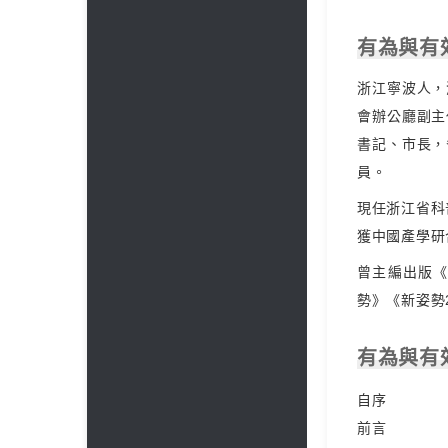
有為與有
浙江寧波人，
會辦公廳副主
書記、市長，
員。
現任浙江省科
獲中國產學研
曾主編出版
勢》《新姿勢
有為與有
自序
前言