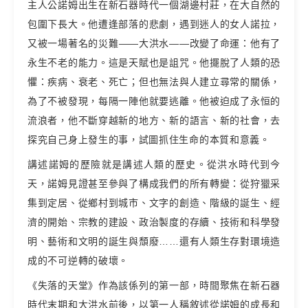
主人公諾姆出生在新石器時代一個湖邊村莊，在大自然的
包圍下長大。他遭逢部落的悲劇，遇到迷人的女人諾拉，
又被一場著名的災難——大洪水——改變了命運：他有了
永生不老的能力。這是天賦也是詛咒。他擺脫了人類的恐
懼：疾病、衰老、死亡；但也無法與人建立尋常的關係，
為了不被發現，每隔一陣他就要逃離。他被迫成了永恒的
流浪者，他不斷穿越新的地方、新的語言、新的社會，去
探究自己身上發生的事，試圖抓住生命的本質和意義。
講述諾姆的歷險就是講述人類的歷史。從洪水時代到今
天，諾姆見證甚至參與了構成我們的所有轉變：從狩獵采
集到定居、從鄉村到城市、文字的創造、階級的誕生、經
濟的開始、宗教的建設、政治製度的存續、技術和科學發
明、藝術和文明的誕生與頹廢……還有人類生存對環境造
成的不可逆轉的破壞。
《失落的天堂》作為該係列的第一部，時間聚焦在新石器
時代末期和大洪水前後，以第一人稱敘述從諾姆的成長和