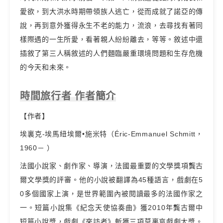
愛欲，到大洪水時期帶領族人逃亡，從而成就了諾亞的傳
說，再到意外獲得永生不老的能力，流浪，去尋找有著同
樣際遇的一生所愛，看著親人紛紛離去，等等。敘述中還
插敘了第三人稱敘述的人們麵臨嚴重環境問題和生存危機
的今天和未來。
時間旅行者 作者簡介
【作者】
埃裏克-埃馬紐埃爾•施米特（Éric-Emmanuel Schmitt，
1960－ ）
法國小說家、劇作家、導演，法國最重要的文學獎項龔古
爾文學獎的評審。他的小說被翻譯為45種語言，戲劇在5
0多個國家上演，是世界範圍內被閱讀最多的法國作家之
一。短篇小說集《紀念天使協奏曲》獲2010年龔古爾中
短篇小說獎，戲劇《來訪者》斬獲三項莫裏哀戲劇大獎。