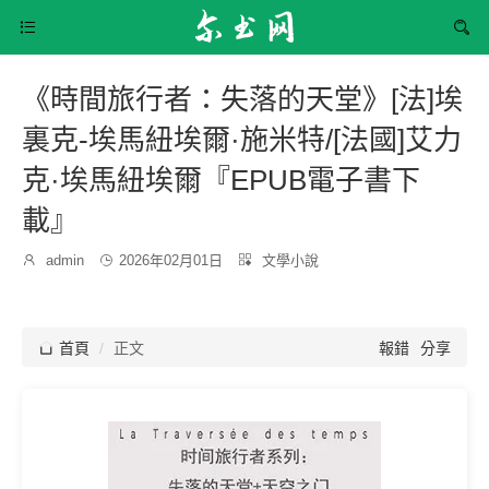


《時間旅行者：失落的天堂》[法]埃
裏克-埃馬紐埃爾·施米特/[法國]艾力
克·埃馬紐埃爾『EPUB電子書下
載』
發
分

admin

2026年02月01日

文學小說
博
布
類：
主：
時
間：

首頁
正文
報錯
分享