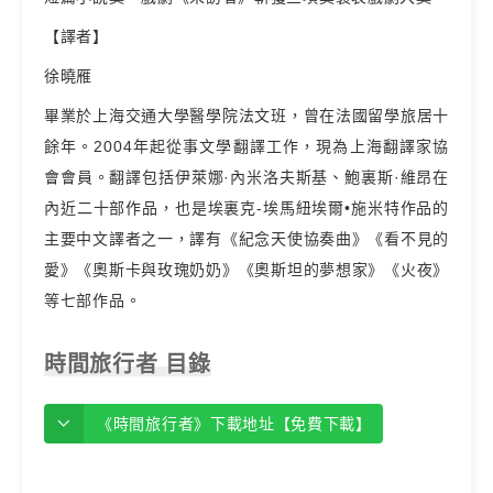
【譯者】
徐曉雁
畢業於上海交通大學醫學院法文班，曾在法國留學旅居十
餘年。2004年起從事文學翻譯工作，現為上海翻譯家協
會會員。翻譯包括伊萊娜·內米洛夫斯基、鮑裏斯·維昂在
內近二十部作品，也是埃裏克-埃馬紐埃爾•施米特作品的
主要中文譯者之一，譯有《紀念天使協奏曲》《看不見的
愛》《奧斯卡與玫瑰奶奶》《奧斯坦的夢想家》《火夜》
等七部作品。
時間旅行者 目錄
《時間旅行者》下載地址【免費下載】