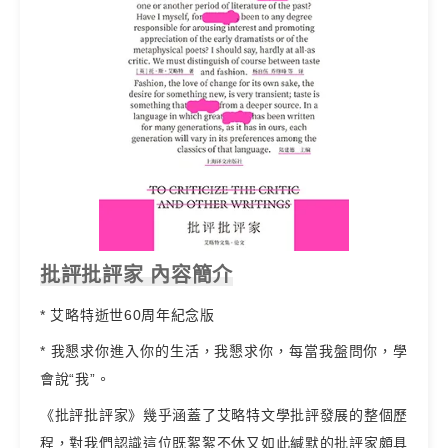
批評批評家 內容簡介
* 艾略特逝世60周年紀念版
* 我懇求你進入你的生活，我懇求你，每當我盤問你，學
會說“我”。
《批評批評家》幾乎涵蓋了艾略特文學批評發展的整個歷
程，對我們認識這位既絮絮不休又如此緘默的批評家頗具