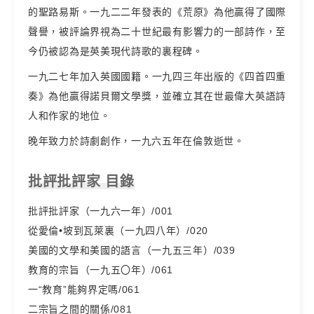
的聖路易斯。一九二二年發表的《荒原》為他贏得了國際
聲譽，被評論界視為二十世紀最有影響力的一部詩作，至
今仍被認為是英美現代詩歌的裏程碑。
一九二七年加入英國國籍。一九四三年出版的《四首四重
奏》為他贏得諾貝爾文學獎，並確立其在世最偉大英語詩
人和作家的地位。
晚年致力於詩劇創作，一九六五年在倫敦逝世。
批評批評家 目錄
批評批評家（一九六一年）/001
從愛倫•坡到瓦萊裏（一九四八年）/020
美國的文學和美國的語言（一九五三年）/039
教育的宗旨（一九五〇年）/061
一“教育”能夠界定嗎/061
二宗旨之間的關係/081