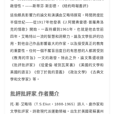
啟發性。——斯蒂芬·斯彭德，《紐約時報書評》
這些頗具影響力的論文和演講由艾略特撰寫，時間跨度近
半個世紀——從1917年他發表《J.阿爾弗雷德·普羅弗洛
克的情歌》開始，一直持續到1961年，也就是他去世前
四年。艾略特以一流的智慧和洞察力，論及文學批評的功
用、對他自己作品影響最大的作家，以及接受真正的教育
的重要性。任何一個不饜盲目度日的有思想的人都將受到
《教育的宗旨》一文的啟發。除此之外，論文集還收錄
《批評批評家》《從愛倫·坡到瓦萊裏》《美國的文學和
美國的語言》《但丁於我的意義》《政治文學》《古典文
學和文學家》等。
批評批評家 作者簡介
托·斯·艾略特（T.S.Eliot，1888-1965）詩人、劇作家和
文學批評家，詩歌現代派運動領袖。出生於美國密蘇裏州