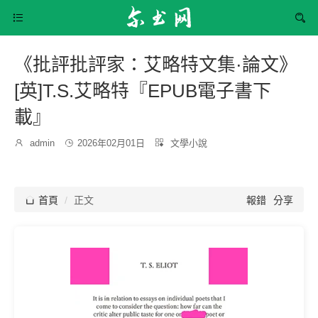


《批評批評家：艾略特文集·論文》
[英]T.S.艾略特『EPUB電子書下
載』
發
分

admin

2026年02月01日

文學小說
博
布
類：
主：
時
間：

首頁
正文
報錯
分享