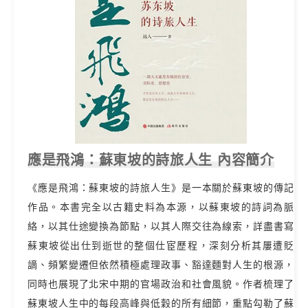
應是飛鴻：蘇東坡的詩旅人生 內容簡介
《應是飛鴻：蘇東坡的詩旅人生》是一本關於蘇東坡的傳記
作品。本書完全以古籍史料為本源，以蘇東坡的詩詞為脈
絡，以其仕途變換為節點，以其人際交往為線索，詳盡書寫
蘇東坡從出仕到逝世的整個仕宦歷程，深刻分析其屢遭貶
謫、頻繁變遷但依然積極處理政事、豁達麵對人生的根源，
同時也展現了北宋中期的官場政治和社會風貌。作者梳理了
蘇東坡人生中的每段高峰與低穀的所有細節，重點勾勒了蘇