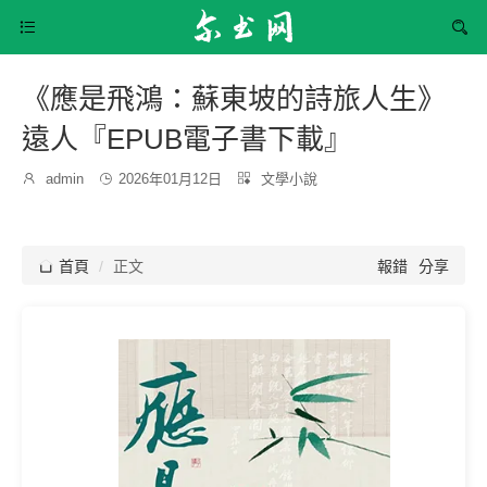


《應是飛鴻：蘇東坡的詩旅人生》
遠人『EPUB電子書下載』
發
分

admin

2026年01月12日

文學小說
博
布
類：
主：
時
間：

首頁
正文
報錯
分享