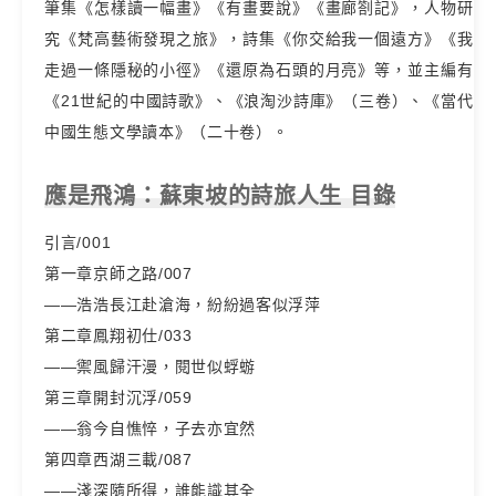
筆集《怎樣讀一幅畫》《有畫要說》《畫廊劄記》，人物研
究《梵高藝術發現之旅》，詩集《你交給我一個遠方》《我
走過一條隱秘的小徑》《還原為石頭的月亮》等，並主編有
《21世紀的中國詩歌》、《浪淘沙詩庫》（三卷）、《當代
中國生態文學讀本》（二十卷）。
應是飛鴻：蘇東坡的詩旅人生 目錄
引言/001
第一章京師之路/007
——浩浩長江赴滄海，紛紛過客似浮萍
第二章鳳翔初仕/033
——禦風歸汗漫，閱世似蜉蝣
第三章開封沉浮/059
——翁今自憔悴，子去亦宜然
第四章西湖三載/087
——淺深隨所得，誰能識其全