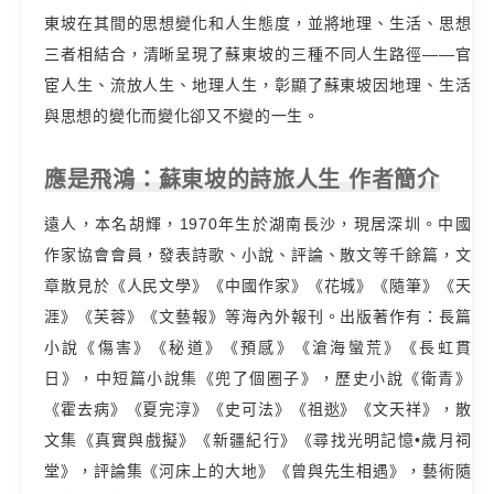
東坡在其間的思想變化和人生態度，並將地理、生活、思想
三者相結合，清晰呈現了蘇東坡的三種不同人生路徑——官
宦人生、流放人生、地理人生，彰顯了蘇東坡因地理、生活
與思想的變化而變化卻又不變的一生。
應是飛鴻：蘇東坡的詩旅人生 作者簡介
遠人，本名胡輝，1970年生於湖南長沙，現居深圳。中國
作家協會會員，發表詩歌、小說、評論、散文等千餘篇，文
章散見於《人民文學》《中國作家》《花城》《隨筆》《天
涯》《芙蓉》《文藝報》等海內外報刊。出版著作有：長篇
小說《傷害》《秘道》《預感》《滄海蠻荒》《長虹貫
日》，中短篇小說集《兜了個圈子》，歷史小說《衛青》
《霍去病》《夏完淳》《史可法》《祖逖》《文天祥》，散
文集《真實與戲擬》《新疆紀行》《尋找光明記憶•歲月祠
堂》，評論集《河床上的大地》《曾與先生相遇》，藝術隨