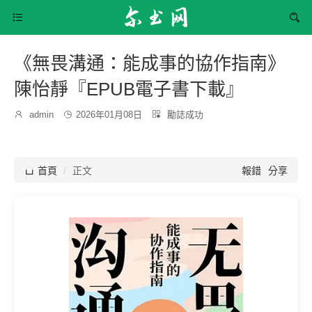


《無畏溝通：能成事的協作指南》
陳怡靜『EPUB電子書下載』
發
分

admin

2026年01月08日

勵誌成功
博
布
類：
主：
時
間：

首頁
正文
報錯
分享