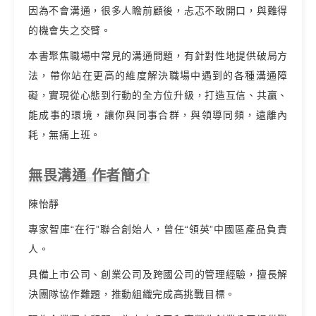
因為不會溝通，很多人瞻前顧後，忐忑不敢開口，與難得
的機會失之交臂。
本書聚焦職場中常見的溝通問題，有針對性地提供破局方
法，帶你站在更高的維度解決職場中遇到的各種溝通障
礙，實現從心態到行動的全方位升級，打造互信、共贏、
能成事的環境，讓你與同事合群，與領導同頻，遠離內
耗，無痛上班。
無畏溝通 作者簡介
陳怡靜
專家智庫“在行”聯合創始人，曾任“領英”中國區產品負責
人。
具備上市公司、創業公司及跨國公司的管理經驗，擅長解
決團隊協作難題，推動組織完成高挑戰目標。