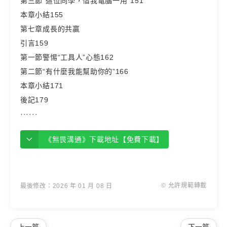
第三節“這位同學，借我電腦一用”151
本章小結155
第七章成長的共贏
引言159
第一節警惕“工具人”心態162
第二節“有什麼我能幫助你的”166
本章小結171
後記179
······
《無畏溝通》下載地址【免費下載】
© 允許規範轉載
最後修改：2026 年 01 月 08 日