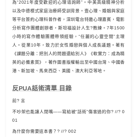
為“2021年度受歡迎的心理谘詢師”。中美高級精神分析
以及中德模式家庭治療師受訓背景。壹心理、婚姻與家庭
等平台簽約心理科普作者，深圳電台特邀心理嘉賓，電影
分析寫作團體創辦者，斯坦福設計人生?教練。7年1500
小時的寫作體驗團體帶領經驗，“任麗的心靈空間”主理
人。從業10年，致力於女性婚戀與個人成長議題。著有
《課題分離：把別人的問題還給別人》《軟實力：成為精
英的必備素質》，著作圖書版權輸出至中國台灣、中國香
港、新加坡、馬來西亞、美國、澳大利亞等地。
反PUA話術清單 目錄
前? 言
不吵架也能讓人閉嘴——寫給被“話術”傷害過的你? //? 0
01
為什麼你需要這本書？? //? 002