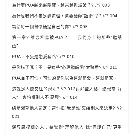
為什麼PUA越來越隱蔽、越來越難識破？? //? 003
為什麼我們不隻是講道理，還要給你“話術”？? //? 004
寫給每一個曾懷疑過自己的你? //? 005
第一章? 誰最容易被PUA？——我們身上的那些“邀請
函”
PUA，不隻是戀愛套路? //? 010
是你錯了嗎？不，是這些“心理邀請函”太熟悉? //? 011
PUA並不可怕，可怕的是你以為這就是愛、這就是家、
這就是人際交往的規則? //? 012討好型人格：總想當“好
人”，害怕讓別人不 高興? //? 014
總是渴望他人肯定：當你把“我是誰”交給別人來決定? //?
021
邊界感模糊的人：總覺得“理解他人”比“保護自己”更重