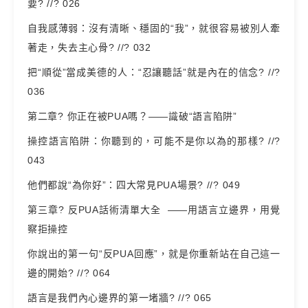
要? //? 026
自我感薄弱：沒有清晰、穩固的“我”，就很容易被別人牽
著走，失去主心骨? //? 032
把“順從”當成美德的人：“忍讓聽話”就是內在的信念? //?
036
第二章? 你正在被PUA嗎？——識破“語言陷阱”
操控語言陷阱：你聽到的，可能不是你以為的那樣? //?
043
他們都說“為你好”：四大常見PUA場景? //? 049
第三章? 反PUA話術清單大全 ——用語言立邊界，用覺
察拒操控
你說出的第一句“反PUA回應”，就是你重新站在自己這一
邊的開始? //? 064
語言是我們內心邊界的第一堵牆? //? 065