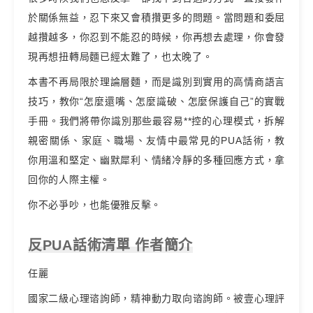
於關係無益，忍下來又會積攢更多的問題。當問題和委屈
越攢越多，你忍到不能忍的時候，你再想去處理，你會發
現再想扭轉局麵已經太難了，也太晚了。
本書不再局限於理論層麵，而是識別到實用的高情商語言
技巧，教你“怎麼還嘴、怎麼識破、怎麼保護自己”的實戰
手冊。我們將帶你識別那些最容易**控的心理模式，拆解
親密關係、家庭、職場、友情中最常見的PUA話術，教
你用溫和堅定、幽默犀利、情緒冷靜的多種回應方式，拿
回你的人際主權。
你不必爭吵，也能優雅反擊。
反PUA話術清單 作者簡介
任麗
國家二級心理谘詢師，精神動力取向谘詢師。被壹心理評