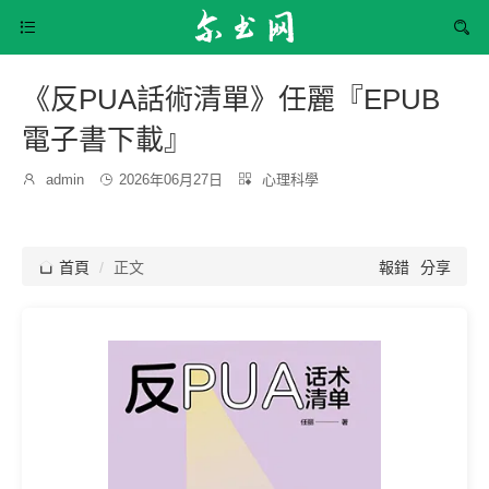


《反PUA話術清單》任麗『EPUB
電子書下載』
發
分

admin

2026年06月27日

心理科學
博
布
類：
主：
時
間：

首頁
正文
報錯
分享