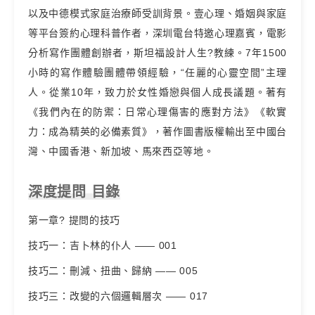
以及中德模式家庭治療師受訓背景。壹心理、婚姻與家庭
等平台簽約心理科普作者，深圳電台特邀心理嘉賓，電影
分析寫作團體創辦者，斯坦福設計人生?教練。7年1500
小時的寫作體驗團體帶領經驗，“任麗的心靈空間”主理
人。從業10年，致力於女性婚戀與個人成長議題。著有
《我們內在的防禦：日常心理傷害的應對方法》《軟實
力：成為精英的必備素質》，著作圖書版權輸出至中國台
灣、中國香港、新加坡、馬來西亞等地。
深度提問 目錄
第一章? 提問的技巧
技巧一：吉卜林的仆人 —— 001
技巧二：刪減、扭曲、歸納 —— 005
技巧三：改變的六個邏輯層次 —— 017