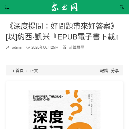


《深度提問：好問題帶來好答案》
[以]約西·凱米『EPUB電子書下載』
發
分

admin

2026年06月25日

計算機學
博
布
類：
主：
時
間：

首頁
正文
報錯
分享