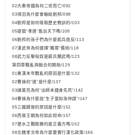
02大秦帝國為何二世而亡/092
03項羽為什麼會輸給劉邦/098
04劉邦是如何吸取歷史教訓的/103
05提倡“孝道”能治天下嗎/108
06劉邦的孫子們為什麼起兵造反/113
07漢武帝為何選擇“獨尊”儒術/118
08武力反擊匈奴是窮兵黷武嗎/123
第四章戰亂與融合的開始/129
01東漢末年戰亂的原因是什麼/132
02曹操的“道”是什麼/137
03諸葛亮為何“出師未捷身先死”/142
04曹操為什麼說“生子當如孫仲謀”/147
05三國歸晉的原因是什麼/152
06西晉王朝為何如此短命/157
07淝水之戰取勝的是正義方嗎/162
08北魏孝文帝為什麼要實行漢化政策/166