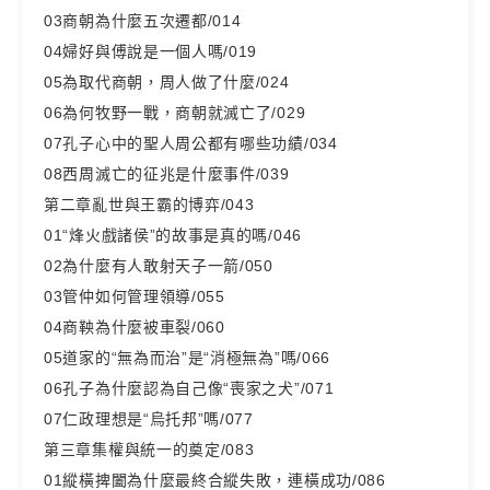
03商朝為什麼五次遷都/014
04婦好與傅說是一個人嗎/019
05為取代商朝，周人做了什麼/024
06為何牧野一戰，商朝就滅亡了/029
07孔子心中的聖人周公都有哪些功績/034
08西周滅亡的征兆是什麼事件/039
第二章亂世與王霸的博弈/043
01“烽火戲諸侯”的故事是真的嗎/046
02為什麼有人敢射天子一箭/050
03管仲如何管理領導/055
04商鞅為什麼被車裂/060
05道家的“無為而治”是“消極無為”嗎/066
06孔子為什麼認為自己像“喪家之犬”/071
07仁政理想是“烏托邦”嗎/077
第三章集權與統一的奠定/083
01縱橫捭闔為什麼最終合縱失敗，連橫成功/086