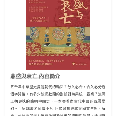
鼎盛與衰亡 內容簡介
五千年中華歷史隻是朝代的輪回？分久必合，合久必分幾
個字背後，有多少波瀾壯闊的割據對峙與統一霸業？道清
王朝更迭的簡明中國史，一本書看盡古代中國的風雲變
幻。百家講壇名師傅小凡 回顧政權興起與廟堂生態，解
析古代社會的權力運行法則及背後的邏輯與哲學，透視歷