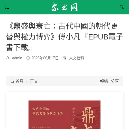


《鼎盛與衰亡：古代中國的朝代更
替與權力博弈》傅小凡『EPUB電子
書下載』
發
分

admin

2026年06月17日

人文社科
博
布
類：
主：
時
間：

首頁
正文
報錯
分享