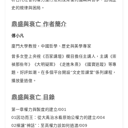
史的規律與困局。
鼎盛與衰亡 作者簡介
傅小凡
廈門大學教授，中國哲學、歷史與美學專家
曾多次登上央視《百家講壇》欄目擔任主講人，主講《崇
禎那些年》《大明疑案》《走進朱熹》《國寶迷蹤》等專
題，好評如潮。在多個平台開設
“文史哲課堂”係列課程，
播放量過億。
鼎盛與衰亡 目錄
第一章權力與製度的建立/001
01因功而王：從大禹治水看原始公權力的建立/004
02禪讓“神話”：至高權力該如何過渡/009