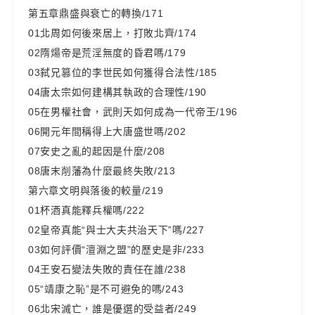
第五章鼎盛與衰亡的轉換/171
01北周如何後來居上，打敗北齊/174
02隋煬帝是荒淫無度的昏君嗎/179
03弑兄篡位的李世民如何獲得合法性/185
04唐太宗如何建構其執政的合理性/190
05在男權社會，武則天如何成為一代帝王/196
06開元年間稱得上大唐盛世嗎/202
07安史之亂的起因是什麼/208
08唐末削藩為什麼最終失敗/213
第六章文明與落後的較量/219
01杯酒真能釋兵權嗎/222
02皇帝真能“與士大夫共治天下”嗎/227
03如何評價“澶淵之盟”的歷史是非/233
04王安石變法失敗的責任在誰/238
05“靖康之恥”是不可避免的嗎/243
06北宋滅亡，誰是優選的受益者/249