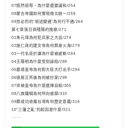
07既然屈辱，為什麼還要議和/254
08蒙古帝國如何實現南北統一/259
09忽必烈的“祖述變通”為何行不通/264
第七章落日與殘陽的挽歌/271
01朱元璋為何犯兵家之大忌/274
02施仁政的建文帝為何葬身火海/279
03一代名臣於謙為什麼被處斬/284
04王陽明為什麼受到誣陷/289
05嘉靖皇帝為何對大臣大打出手/294
06張居正死後為何被抄家/299
07崇禎皇帝為什麼選擇自殺/305
08八旗鐵騎為何所向披靡/310
09鄭成功收複台灣有何歷史意義/316
10“三藩之亂”的起因是什麼/321
······