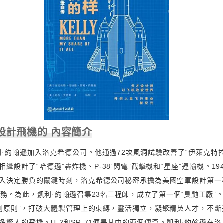
設計飛機的 內容簡介
凱利·約翰遜加入洛克希德公司。他通過72次風洞試驗改善了“伊萊克特
繼設計了“哈德遜”轟炸機、P-38“閃電”截擊機和“星座”運輸機。19
入決定勝負的關鍵時刻，洛克希德公司秘密承擔為美國空軍設計第一
任務。為此，凱利·約翰遜召集23名工程師，成立了第一個“臭鼬工廠”。
凱利原則”，打破大體製管理上的束縛，靈活獨立，凝聚精英人才，不
多驚人的飛機。U-2和SR-71便是其中的兩個傳奇。凱利·約翰遜在