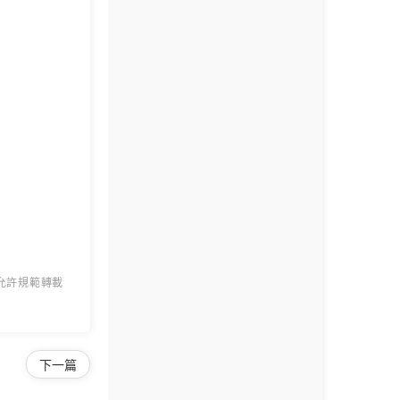
 允許規範轉載
下一篇