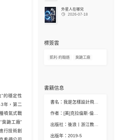
外星人在哪兒

2026-07-18
標簽雲
凱利·約翰遜
臭鼬工廠
書籍信息
拉”的穩定性
書名：我是怎樣設計飛機的
43年，第二
種噴氣式戰
作者：[美]克拉倫斯·倫納德·凱利·約翰遜/瑪吉·史密斯
“臭鼬工廠”
出版社：後浪丨浙江教育出版社
斷進行技術創
出版年：2019-5
洛克希德公司