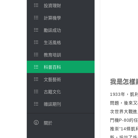

投資理財

計算機學

勵誌成功

生活風格

教育培訓

科普百科

文藝藝術
我是怎樣

古籍文化
1933年，
問題，後來又相

雜誌期刊
次世界大戰進
鬥機P-80的

關於
推崇“14條
新，設計了許