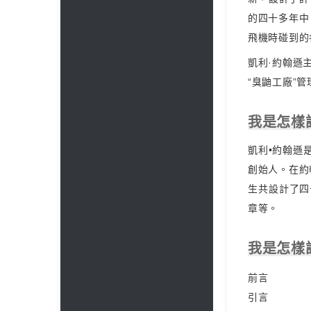
的四十多年中
飛機時碰到的
凱利·約翰遜
“臭鼬工廠”
我是怎樣
凱利•約翰遜
創始人。在約
生共設計了四
章等。
我是怎樣
前言
引言