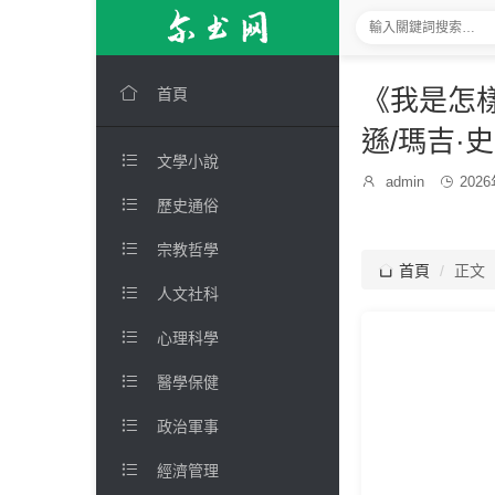

《我是怎樣
首頁
遜/瑪吉·

文學小說
發

admin

202
博
布

歷史通俗
主：
時
間：

宗教哲學

首頁
正文

人文社科

心理科學

醫學保健

政治軍事

經濟管理