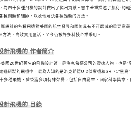
，為四十多種飛機的設計做出了傑出貢獻。書中著重描述了凱利·約翰
各種問題和細節，以及他解決各種難題的方法。
主導設計的各種飛機對美國的航空發展和國防具有不可磨滅的重要意義
管理方法，高效實用靈活，至今仍被許多科技企業采用。
設計飛機的 作者簡介
是美國20世紀著名的飛機設計師，是洛克希德公司的靈魂人物，也是“
翰遜研製的飛機中，最為人知的是洛克希德U-2偵察機和SR-71“黑鳥
十多種飛機，曾榮獲多項特殊榮譽，包括自由勳章、國家科學獎章、
設計飛機的 目錄