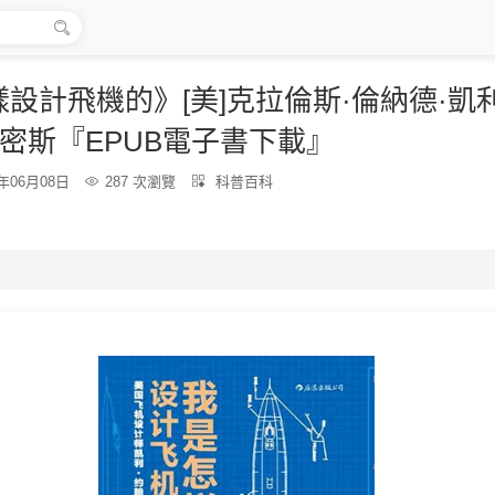

設計飛機的》[美]克拉倫斯·倫納德·凱
史密斯『EPUB電子書下載』
分
6年06月08日

287 次瀏覽

科普百科
類：