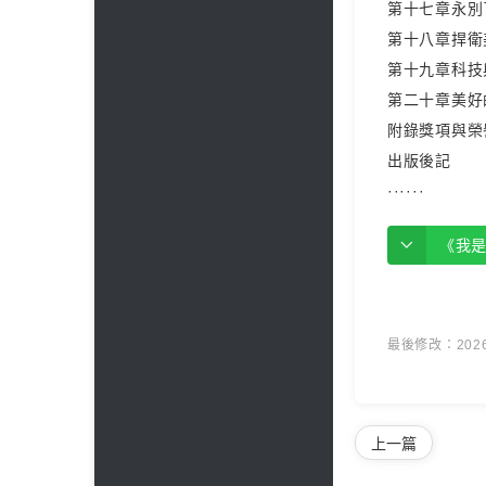
第十七章永別
第十八章捍衛
第十九章科技
第二十章美好
附錄獎項與榮
出版後記
······
《我
最後修改：2026 
上一篇