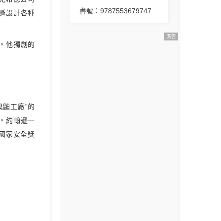
書號：9787553679747
遜設計各種
廣告
。他獨創的
臭鼬工廠”的
”。約翰遜一
國家安全獎