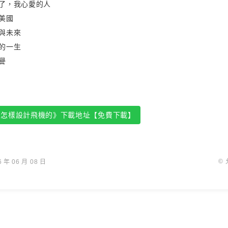
了，我心愛的人
美國
與未來
的一生
譽
是怎樣設計飛機的》下載地址【免費下載】
©
年 06 月 08 日