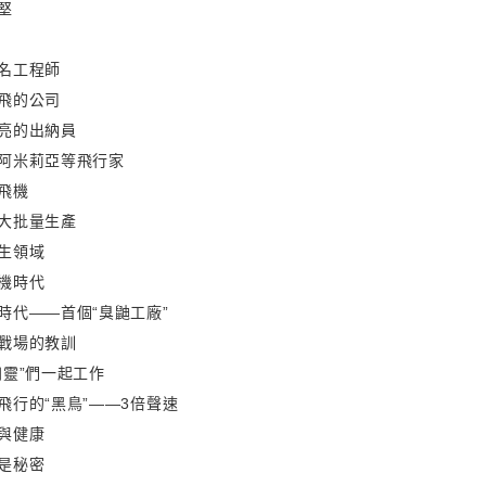
堅
名工程師
飛的公司
亮的出納員
阿米莉亞等飛行家
飛機
大批量生產
生領域
機時代
時代——首個“臭鼬工廠”
戰場的教訓
幽靈”們一起工作
飛行的“黑鳥”——3倍聲速
與健康
是秘密