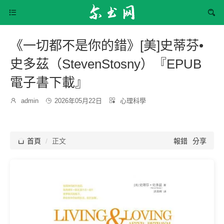


《一切都不是你的錯》[美]史蒂芬•
史多茲（StevenStosny）『EPUB
電子書下載』
發
分

admin

2026年05月22日

心理科學
博
布
類：
主：
時
間：

首頁
正文
報錯
分享