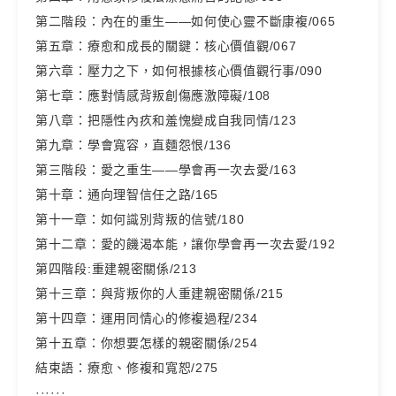
第二階段：內在的重生——如何使心靈不斷康複/065
第五章：療愈和成長的關鍵：核心價值觀/067
第六章：壓力之下，如何根據核心價值觀行事/090
第七章：應對情感背叛創傷應激障礙/108
第八章：把隱性內疚和羞愧變成自我同情/123
第九章：學會寬容，直麵怨恨/136
第三階段：愛之重生——學會再一次去愛/163
第十章：通向理智信任之路/165
第十一章：如何識別背叛的信號/180
第十二章：愛的饑渴本能，讓你學會再一次去愛/192
第四階段:重建親密關係/213
第十三章：與背叛你的人重建親密關係/215
第十四章：運用同情心的修複過程/234
第十五章：你想要怎樣的親密關係/254
結束語：療愈、修複和寬恕/275
······