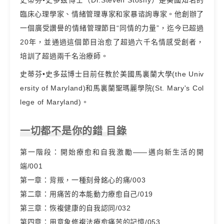
史蒂芬•史多茲博士（Dr.Steven Stosny）是美國知名的
臨床心理學家、情緒管理專家和家暴谘詢專家。他創辦了
一個廣受讚譽的情緒管理節目“同情的力量”，迄今已超過
20年，並通過這個節目治愈了超過六千名情感受創者，
培訓了超過兩千名治療師。
史蒂芬•史多茲博士目前任教於美國馬裏蘭大學(the Univ
ersity of Maryland)和馬裏蘭聖瑪麗學院(St. Mary's Col
lege of Maryland)。
一切都不是你的錯 目錄
第一階段：開始療愈和自我激勵——邁向新生活的開
端/001
第一章：背叛，一種刻骨銘心的痛/003
第二章：用痛苦的本能動力療愈自己/019
第三章：恢複健康的自我認同/032
第四章：用意象修複法療愈痛苦的記憶/053