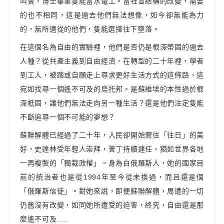
叫賣，博士畢業隻能當水電工。當社會結構的改變，需要
的也不相同，這是過去他們無法想像，如今卻無能為力
的，無所適從的他們，隻能選擇往下墮落。
在這個名為自由的實驗裡，他們是否仍是根深蒂固的過去
人種？從共產主義到自由經濟，在轉型的二十年裡，學者
到工人，被踏或自願走上尋求更好生活方式的這條路，這
宛如找尋一個遙不可及的烏托邦。是蘇維埃的本性過於根
深柢固，讓他們無法走向另一種生活？還是他們注定隻能
不斷追尋一個不可能的夢想？
蘇聯解體已經過了二十年，人民卻開始嚮往「往日」的美
好，史達林受年輕人崇拜，普丁持續連任，猶如世界各地
一再複製的「獨裁政權」。身為白俄羅斯人，她的國家目
前的統治者也是從1994年至今從未換過，而且還是個
「俄羅斯信徒」。對她來說，即便蘇聯解體，周遭的一切
仍舊沒有改變，如同她所遭受的迫害，終究，自由還是那
麼遙不可及.....