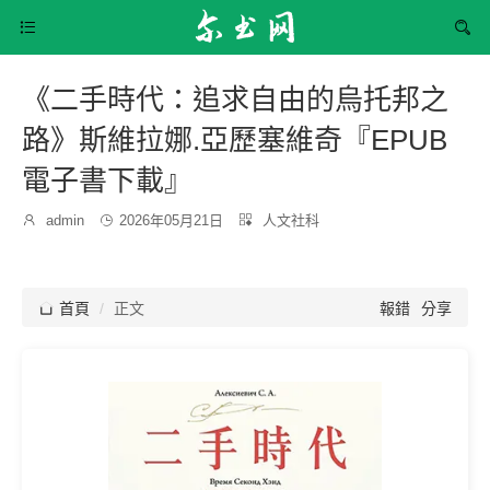


《二手時代：追求自由的烏托邦之
路》斯維拉娜.亞歷塞維奇『EPUB
電子書下載』
發
分

admin

2026年05月21日

人文社科
博
布
類：
主：
時
間：

首頁
正文
報錯
分享