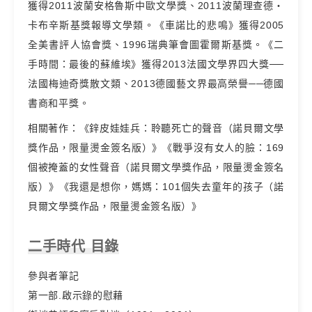
獲得2011波蘭安格魯斯中歐文學獎、2011波蘭理查德‧
卡布辛斯基獎報導文學類。《車諾比的悲鳴》獲得2005
全美書評人協會獎、1996瑞典筆會圖霍爾斯基獎。《二
手時間：最後的蘇維埃》獲得2013法國文學界四大獎──
法國梅迪奇獎散文類、2013德國藝文界最高榮譽──德國
書商和平獎。
相關著作：《鋅皮娃娃兵：聆聽死亡的聲音（諾貝爾文學
獎作品，限量燙金簽名版）》《戰爭沒有女人的臉：169
個被掩蓋的女性聲音（諾貝爾文學獎作品，限量燙金簽名
版）》《我還是想你，媽媽：101個失去童年的孩子（諾
貝爾文學獎作品，限量燙金簽名版）》
二手時代 目錄
參與者筆記
第一部.啟示錄的慰藉