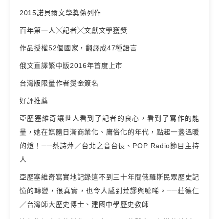
2015諾貝爾文學獎係列作
百年第一人╳記者╳文獻文學獲獎
作品授權52個國家，翻譯成47種語言
俄文直譯繁中版2016年首度上市
台灣版限量作者燙金簽名
好評推薦
亞歷塞維奇讓世人看到了記者的良心，看到了寫作的能
量，她在媒體日漸商業化、庸俗化的年代，點起一盞溫暖
的燈！──蔡詩萍／台北之音台長、POP Radio節目主持
人
亞歷塞維奇寫實地記錄這不到三十年間俄羅斯民眾歷史記
憶的轉變，很真實，也令人感到荒謬與噓唏。──莊德仁
／台灣師大歷史博士、建國中學歷史教師