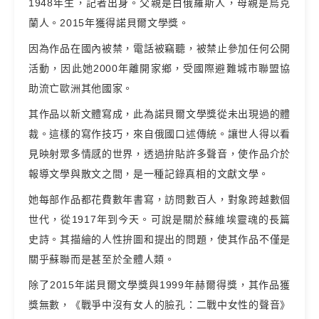
1948年生，記者出身。父親是白俄羅斯人，母親是烏克
蘭人。2015年獲得諾貝爾文學獎。
因為作品在國內被禁，電話被竊聽，被禁止參加任何公開
活動，因此她2000年離開家鄉，受國際避難城市聯盟協
助流亡歐洲其他國家。
其作品以新文體寫成，此為諾貝爾文學獎從未出現過的體
裁。這樣的寫作技巧，來自俄國口述傳統。讓世人得以看
見映射眾多情感的世界，透過拚貼許多聲音，使作品介於
報導文學與散文之間，是一種記錄真相的文獻文學。
她每部作品都花費數年書寫，訪問數百人，對象跨越數個
世代，從1917年到今天。可說是關於蘇維埃靈魂的長篇
史詩。其描繪的人性拚圖和提出的問題，使其作品不僅是
關乎蘇聯而是甚至於全體人類。
除了2015年諾貝爾文學獎與1999年赫爾得獎，其作品獲
獎無數，《戰爭中沒有女人的臉孔：二戰中女性的聲音》