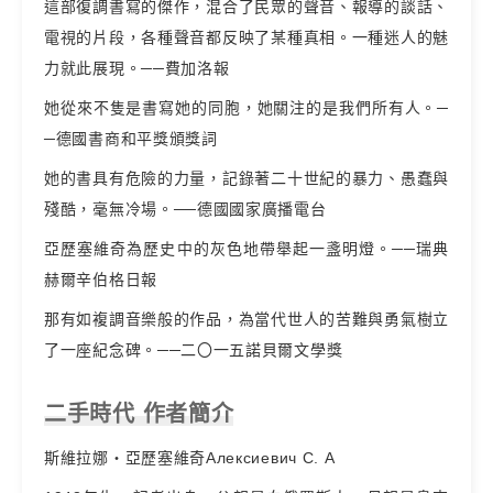
這部復調書寫的傑作，混合了民眾的聲音、報導的談話、
電視的片段，各種聲音都反映了某種真相。一種迷人的魅
力就此展現。──費加洛報
她從來不隻是書寫她的同胞，她關注的是我們所有人。─
─德國書商和平獎頒獎詞
她的書具有危險的力量，記錄著二十世紀的暴力、愚蠢與
殘酷，毫無冷場。──德國國家廣播電台
亞歷塞維奇為歷史中的灰色地帶舉起一盞明燈。──瑞典
赫爾辛伯格日報
那有如複調音樂般的作品，為當代世人的苦難與勇氣樹立
了一座紀念碑。──二〇一五諾貝爾文學獎
二手時代 作者簡介
斯維拉娜‧亞歷塞維奇Алексиевич С. А