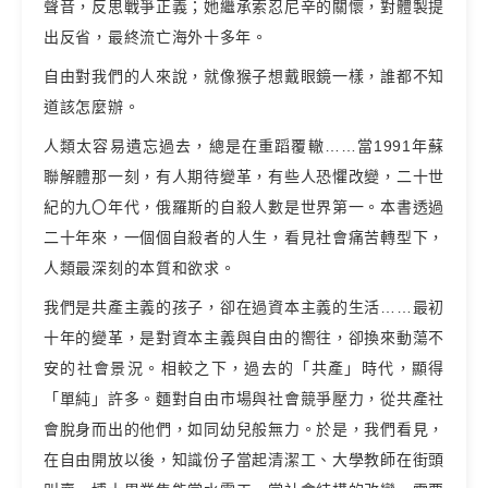
聲音，反思戰爭正義；她繼承索忍尼辛的關懷，對體製提
出反省，最終流亡海外十多年。
自由對我們的人來說，就像猴子想戴眼鏡一樣，誰都不知
道該怎麼辦。
人類太容易遺忘過去，總是在重蹈覆轍……當1991年蘇
聯解體那一刻，有人期待變革，有些人恐懼改變，二十世
紀的九〇年代，俄羅斯的自殺人數是世界第一。本書透過
二十年來，一個個自殺者的人生，看見社會痛苦轉型下，
人類最深刻的本質和欲求。
我們是共產主義的孩子，卻在過資本主義的生活……最初
十年的變革，是對資本主義與自由的嚮往，卻換來動蕩不
安的社會景況。相較之下，過去的「共產」時代，顯得
「單純」許多。麵對自由市場與社會競爭壓力，從共產社
會脫身而出的他們，如同幼兒般無力。於是，我們看見，
在自由開放以後，知識份子當起清潔工、大學教師在街頭