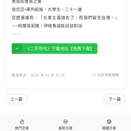
勇氣和勇氣之後
塔尼亞•庫列紹娃，大學生，二十一歲
亞歷塞維奇：「社會主義過去了，而我們留在這裡。」
──與娜塔莉雅‧伊格魯諾娃訪談對話
······
《二手時代》下載地址【免費下載】
© 允許規範轉載
最後修改：2026 年 05 月 21 日
上一篇
下一篇



熱門文章
最新文章
隨機文章