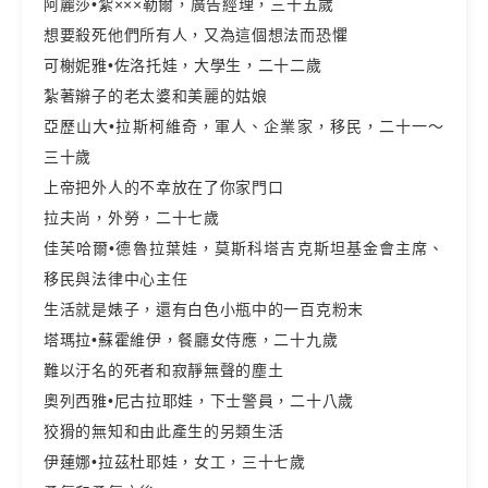
阿麗莎•紮×××勒爾，廣告經理，三十五歲
想要殺死他們所有人，又為這個想法而恐懼
可榭妮雅•佐洛托娃，大學生，二十二歲
紮著辮子的老太婆和美麗的姑娘
亞歷山大•拉斯柯維奇，軍人、企業家，移民，二十一～
三十歲
上帝把外人的不幸放在了你家門口
拉夫尚，外勞，二十七歲
佳芙哈爾•德魯拉葉娃，莫斯科塔吉克斯坦基金會主席、
移民與法律中心主任
生活就是婊子，還有白色小瓶中的一百克粉末
塔瑪拉•蘇霍維伊，餐廳女侍應，二十九歲
難以汙名的死者和寂靜無聲的塵土
奧列西雅•尼古拉耶娃，下士警員，二十八歲
狡猾的無知和由此產生的另類生活
伊蓮娜•拉茲杜耶娃，女工，三十七歲