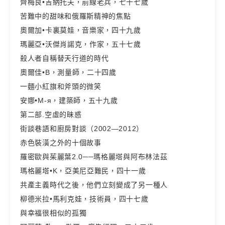
齊梅良•吉納托夫，前線老兵，七十七歲
苦難中的甜味和俄羅斯精神的焦點
奧爾加•卡裏莫娃，音樂家，四十九歲
瑪麗亞•沃傑肖諾克，作家，五十七歲
殺人者自稱替天行道的時代
奧爾佳•В，測量師，二十四歲
一麵小紅旗和斧頭的微笑
安娜•М-я，建築師，五十九歲
第二部.空虛的昧惑
街談巷語和廚房對談（2002—2012）
赤色裝潢之外的十個故事
羅密歐與茱麗葉2.0──瑪格麗塔與阿布林法茲
瑪格麗塔•K，亞美尼亞難民，四十一歲
共產主義時代之後，他們立刻變成了另一種人
柳德米拉•馬利克娃，技術員，四十七歲
與幸福很相似的孤獨