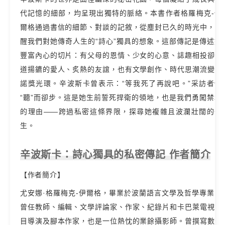
代記憶的細部，均呈現出獨特的脈絡。本書作者格羅梅克-伊
爾格通過書信的細節、對談的記敘，從塵封已久的時光中，喚
醒我們對她傳奇人生的“詩心”獨具的想象。這部傳記是傳述她
豐富內心的切片：有父母的恩情、少女的心意、誌趣相投卻分
道揚鑣的愛人、炙熱的友誼，也有文學創作、時代思潮流變、
諾獎光環。辛波斯卡曾表示：“等我死了再說吧。”采訪者們
“聽”而卻步。這是她生前誓死捍衛的領地，也是我們勇闖禁地
的理由——跨過私密這條界限，探尋她複雜且波瀾壯闊的一
生。
辛波斯卡：詩心獨具的私密傳記 作者簡介
【作者簡介】
尤安娜·格羅梅克-伊爾格，畢業於波蘭語言文學及哲學專業，
曾任教師、編輯、文學評論家、作家、紀錄片和卡巴萊電視節
目導演及腳本作家，也是一位熱忱的業餘攝影師。曾撰寫數十