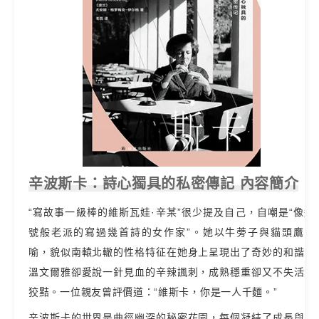
辛波斯卡：詩心獨具的私密傳記 內容簡介
“寫故事一級棒的維斯瓦娃·辛某”很少提及自己，自嘲是“像逗
號般老派的寫過幾首詩的女作家”。她以牛蒡子與貓頭鷹自
喻，貌似南轅北轍的性格特征在她身上呈現出了奇妙的和諧：
溫文爾雅卻愛說一針見血的辛辣諷刺，成熟穩重卻又不失活潑
狡黠。一位親友曾評價道：“維斯卡，你是一人千麵。”
辛波斯卡的世界是曲徑幽深的秘密花園，每個凝結了成長與時