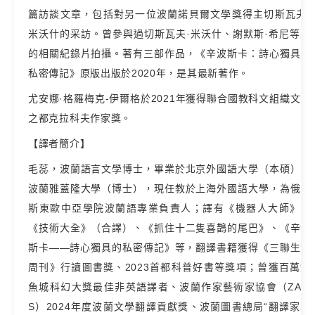
篇訪談文章，包括對另一位波蘭諾貝爾文學獎得主切斯瓦夫·
米沃什的采訪。曾參與過切斯瓦夫·米沃什、謝默斯·希尼等人
的相關紀錄片拍攝。著有三部作品，《辛波斯卡：詩心獨具的
私密傳記》原版出版於2020年，是其最新著作。
尤安娜·格羅梅克-伊爾格於2021年獲得聯合國教科文組織文學
之都克拉科夫作家獎。
【譯者簡介】
毛蕊，波蘭語言文學博士，畢業於北京外國語大學（本碩）、
波蘭雅蓋隆大學（博士），現任教於上海外國語大學，為俄羅
斯東歐中亞學院波蘭語專業負責人；譯有《機器人大師》、
《技術大全》（合譯）、《抓住十二隻喜鵲的尾巴》、《辛波
斯卡——詩心獨具的私密傳記》等，翻譯書籍獲得《三聯生活
周刊》行讀圖書獎、2023首都科普好書等獎項；曾獲百萬釣
魚城科幻大獎最佳非英語譯者、波蘭作家藝術家協會（ZAiK
S）2024年度波蘭文學翻譯貢獻獎、波蘭圖書總局“翻譯家學