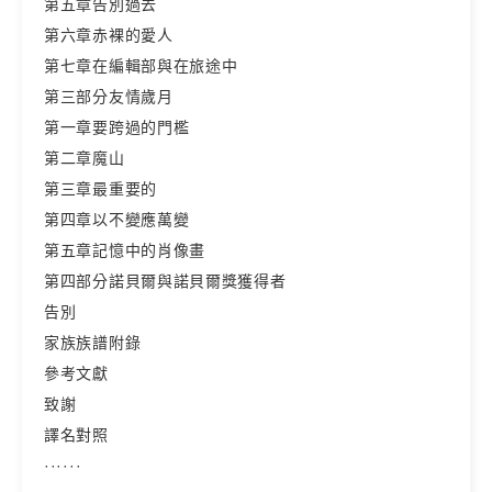
第五章告別過去
第六章赤裸的愛人
第七章在編輯部與在旅途中
第三部分友情歲月
第一章要跨過的門檻
第二章魔山
第三章最重要的
第四章以不變應萬變
第五章記憶中的肖像畫
第四部分諾貝爾與諾貝爾獎獲得者
告別
家族族譜附錄
參考文獻
致謝
譯名對照
······