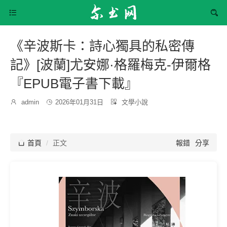


《辛波斯卡：詩心獨具的私密傳
記》[波蘭]尤安娜·格羅梅克-伊爾格
『EPUB電子書下載』
發
分

admin

2026年01月31日

文學小說
博
布
類：
主：
時
間：

首頁
正文
報錯
分享