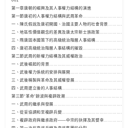
第一章唐朝的崛興及其人事權力結構的演進
第一節唐初的人事權力結構與武周革命……………………………
一、陳氏假說及唐初開國、治國主要人物的社會背景……………
二、地區性價值觀念的差異及唐太宗新士族政策…………………
三、隋唐固本國策下的高級統治階層人事結構……………………
四、唐初高級統治階層人事結構的摧毀……………………………
第二節武周的新權力結構及其威權政治……………………………
一、武後崛起的背景…………………………………………………
二、武後權力係統的安排與展開……………………………………
三、武後稱製與革命及其威權發展…………………………………
四、武周建立後的人事結構…………………………………………
第三節“革命”餘波與複辟政潮……………………………………08
一、武周的繼承與發展………………………………………………
二、從妥協調和至複辟兵變…………………………………………
三、複辟政府與繼承政府——中宗的抉擇及其嬖幸………………
四、第一次反韋武兵變及韋武集團的分裂…………………………