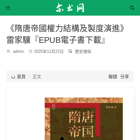


《隋唐帝國權力結構及製度演進》
雷家驥『EPUB電子書下載』
發
分

admin

2025年11月22日

歷史通俗
博
布
類：
主：
時
間：

首頁
正文
報錯
分享