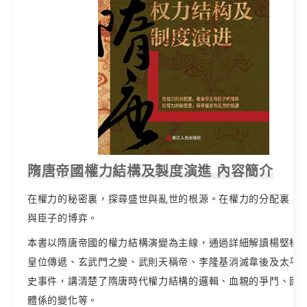
隋唐帝國權力結構及製度演進 內容簡介
在權力的秘密裏，探尋盛世與亂世的根源。在權力的分配裏，
與臣子的博弈。
本書以隋唐帝國的權力結構演變為主線，通過詳細解讀楊堅楊
皇位傳遞、玄武門之變、武則天稱帝、李隆基消滅韋後及太平
史事件，講清楚了隋唐時代權力結構的邏輯、血親的爭鬥、國
體係的變化等。