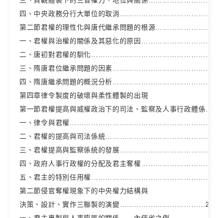
四、中央政務分行大單位的取消……………………………………
第二節君權的理性化與唐代繼承問題的根源………………………
一、君權與治權的關係及其惡化的原因……………………………
二、唐初對君權的馴化………………………………………………
三、隋唐君位繼承問題的因素………………………………………
四、隋唐繼承問題的概況分析………………………………………
第四章律令製度的破壞與柔性體製的出現
第一節君權提高與威權政治下的司法、監察及人事行政體係……
一、律令與君權………………………………………………………
二、君權的提高與司法係統…………………………………………
三、君權提高與監察係統的發展……………………………………
四、政府人事行政權的分配及君主奪權……………………………
五、君主的特別任用權………………………………………………
第二節侵官奪權現象下的中央權力結構與
決策、設計、實作三聯製的演變………………………………28
一、君主專製與人事膨脹的關係——內侍省之例…………………