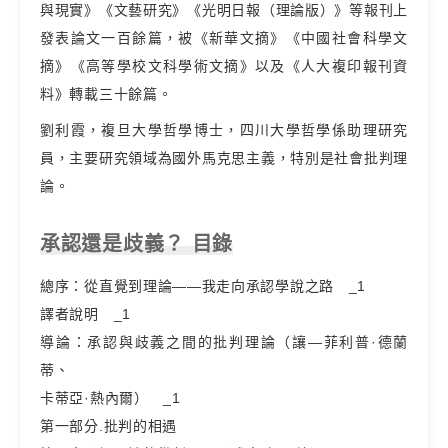
與現實》《文藝研究》《光明日報（理論版）》等報刊上
發表論文一百餘篇，被《新華文摘》《中國社會科學文
摘》《高等學校文科學術文摘》以及《人大複印報刊資
料》轉載三十餘篇。
劉利霞，複旦大學哲學博士，四川大學哲學係助理研究
員，主要研究領域為國外馬克思主義，特別是社會批判理
論。
承認還是歧義？ 目錄
總序：從直覺到理論——我走向承認學說之路 _1
譯者說明 _1
導論：承認與歧義之間的批判理論（讓—菲利普·德蘭
蒂、
卡蒂亞·熱內爾） _1
第一部分.批判的相遇