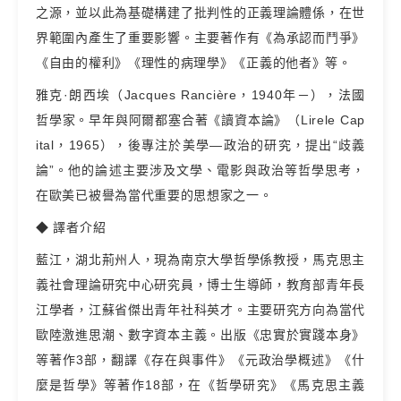
之源，並以此為基礎構建了批判性的正義理論體係，在世
界範圍內產生了重要影響。主要著作有《為承認而鬥爭》
《自由的權利》《理性的病理學》《正義的他者》等。
雅克·朗西埃（Jacques Rancière，1940年－），法國
哲學家。早年與阿爾都塞合著《讀資本論》（Lirele Cap
ital，1965），後專注於美學—政治的研究，提出“歧義
論”。他的論述主要涉及文學、電影與政治等哲學思考，
在歐美已被譽為當代重要的思想家之一。
◆ 譯者介紹
藍江，湖北荊州人，現為南京大學哲學係教授，馬克思主
義社會理論研究中心研究員，博士生導師，教育部青年長
江學者，江蘇省傑出青年社科英才。主要研究方向為當代
歐陸激進思潮、數字資本主義。出版《忠實於實踐本身》
等著作3部，翻譯《存在與事件》《元政治學概述》《什
麼是哲學》等著作18部，在《哲學研究》《馬克思主義