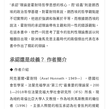
“承認”理論是霍耐特哲學思想的核心，而“歧義”則是朗西
埃的政治哲學基礎。對霍耐特來說，朗西埃的哲學觀點是
不切實際的，他過於強調和執著於平等，而根據朗西埃的
說法，霍耐特的承認理論帶有主觀和同一性的錯誤觀點。
在這本書中，他們一同思考了當今的批判性理論應該以何
種麵目出現，歐洲後馬克思主義時代的兩個傑出代表在本
書中作出了精彩的辯論。
承認還是歧義？ 作者簡介
◆ 作者介紹
阿克塞爾•霍耐特（Axel Honneth，1949—），德國社
會哲學家，法蘭克福學派“第三代”最重要的理論家。200
1—2018年任法蘭克福大學社會研究所（IFS）所長，現
為紐約哥倫比亞大學人文教授。作為哈貝馬斯教席的繼任
者（1996），主張人際間的相互承認為社會批判的規範