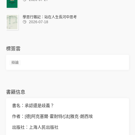
學思行雜記：站在人生長河中思考

2026-07-18
標簽雲
辯論
書籍信息
書名：承認還是歧義？
作者：[德]阿克塞爾·霍耐特/[法]雅克·朗西埃
出版社：上海人民出版社