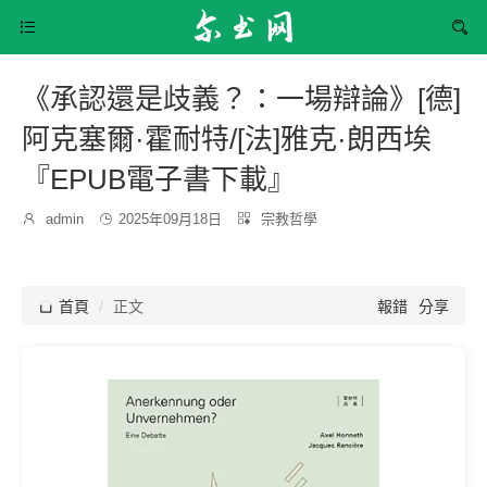


《承認還是歧義？：一場辯論》[德]
阿克塞爾·霍耐特/[法]雅克·朗西埃
『EPUB電子書下載』
發
分

admin

2025年09月18日

宗教哲學
博
布
類：
主：
時
間：

首頁
正文
報錯
分享