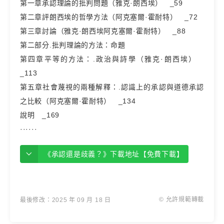
第一章承認理論的批判問題（雅克·朗西埃） _59
第二章評朗西埃的哲學方法（阿克塞爾·霍耐特） _72
第三章討論（雅克·朗西埃阿克塞爾·霍耐特） _88
第二部分.批判理論的方法：命題
第四章平等的方法：.政治與詩學（雅克·朗西埃）
_113
第五章社會蔑視的兩種解釋：.認識上的承認與道德承認
之比較（阿克塞爾·霍耐特） _134
說明 _169
······
《承認還是歧義？》下載地址【免費下載】
© 允許規範轉載
最後修改：2025 年 09 月 18 日