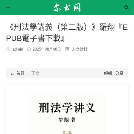


《刑法學講義（第二版）》羅翔『E
PUB電子書下載』
發
分

admin

2025年08月08日

人文社科
博
布
類：
主：
時
間：

首頁
正文
報錯
分享