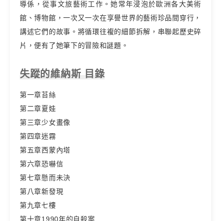
導係，從事文旅藝術工作。她常年浸泡於歐洲各大美術
館、博物館，一次又一次在享譽世界的藝術珍品間穿行，
講述它們的故事。將循環往複的細節拆解，串聯起歷史碎
片，便有了她筆下的冒險和謎題。
失蹤的維納斯 目錄
第一章苔絲
第二章夏娃
第三章少女畫像
第四章迷霧
第五章西蒙內塔
第六章恐嚇信
第七章懸而未決
第八章新發現
第九章七樓
第十章1990年的自殺案