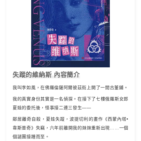
失蹤的維納斯 內容簡介
我叫李如風，在佛羅倫薩阿爾彼茲街上開了一間古董鋪。
我的真實身份其實是一名偵探。在接下了七樓俄羅斯女郎
夏娃的委托後，怪事接二連三發生——
鄰居離奇自殺，夏娃失蹤，波提切利的畫作《西蒙內塔•
韋斯普奇》失竊，六年前離開我的妹妹重新出現……一個
個謎團接踵而至。