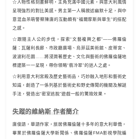
☆人物性格刻畫鮮明，主角充滿中國元素，與意大利風情
呈現強烈的對比美感。男主第一人稱敘述幽默十足，與中
意混血呆萌警察陳唐的互動頗有“福爾摩斯與華生”的搭配
之感。
☆跟隨主人公的步伐，探索“文藝複興之都”——佛羅倫
薩：瓦薩利長廊、市政廳廣場、烏菲茲美術館、皮蒂宮、
波波利花園……將浸潤著歷史、文化與藝術的佛羅倫薩地
標建築一一呈現，帶你領略“翡冷翠”的迷人之處。
☆利用意大利宮殿及歷史藝術品，巧妙融入地形和藝術史
知識，創造了一係列基於藝術史和野史傳聞的機關及解謎
手法，營造出“密室逃脫”遊戲一般的驚險效果。
失蹤的維納斯 作者簡介
唐俊語，華語作家，旅居佛羅倫薩十多年的意大利華僑，
畢業於佛羅倫薩大學新聞係、佛羅倫薩FMA影視學院編