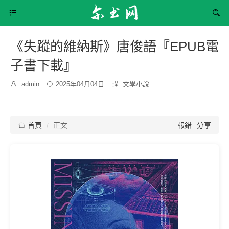


《失蹤的維納斯》唐俊語『EPUB電
子書下載』
發
分

admin

2025年04月04日

文學小說
博
布
類：
主：
時
間：

首頁
正文
報錯
分享