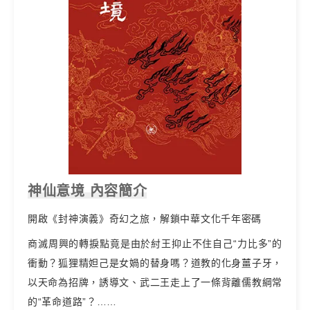
神仙意境 內容簡介
開啟《封神演義》奇幻之旅，解鎖中華文化千年密碼
商滅周興的轉捩點竟是由於紂王抑止不住自己“力比多”的
衝動？狐狸精妲己是女媧的替身嗎？道教的化身薑子牙，
以天命為招牌，誘導文、武二王走上了一條背離儒教綱常
的“革命道路”？……