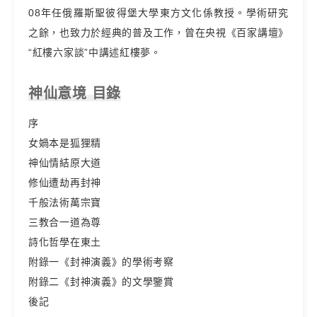
08年任俄羅斯聖彼得堡大學東方文化係教授。學術研究
之餘，也致力於經典的普及工作，曾在央視《百家講壇》
“紅樓六家談”中講述紅樓夢。
神仙意境 目錄
序
女媧本是狐狸精
神仙情結原大道
修仙遭劫再封神
千般法術萬宗寶
三教合一道為尊
詩化哲學在東土
附錄一《封神演義》的學術考察
附錄二《封神演義》的文學鑒賞
後記