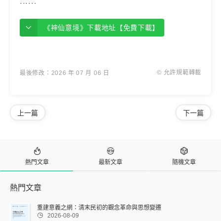
······
《神仙意境》下載地址【免費下載】
© 允許規範轉載
最後修改：2026 年 07 月 06 日
上一篇
下一篇



熱門文章
最新文章
隨機文章
熱門文章
重建意義之網：清末民初的觀念革命與思想變遷

2026-08-09