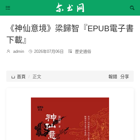


《神仙意境》梁歸智『EPUB電子書
下載』
發
分

admin

2026年07月06日

歷史通俗
博
布
類：
主：
時
間：

首頁
正文
報錯
分享