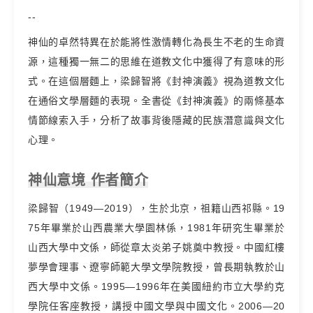
--
神仙的卓然特異在於能將性激情轉化為長生不老的生命資
源，這種獨一無二的思維在道教文化中獲得了有意味的形
式。在這個層麵上，梁歸智將《封神演義》視為道教文化
在通俗文學層麵的表現。全書從《封神演義》的兩條基本
情節線索入手，分析了故事背後隱藏的民族潛意識與文化
心理。
神仙意境 作者簡介
梁歸智（1949—2019），生於北京，祖籍山西祁縣。19
75年畢業於山西農業大學園林係，1981年研究生畢業於
山西大學中文係，師從章太炎弟子姚奠中教授。中國紅樓
夢學會理事、遼寧師範大學文學院教授，曾長期執教於山
西大學中文係。1995—1996年在美國紐約市立大學約克
學院任客座教授，講授中國文學與中國文化。2006—20