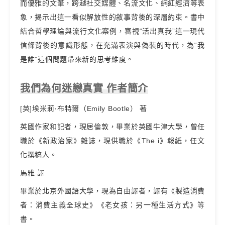
而優雅的文筆，跨越社交媒體、名流文化、網紅經濟等表
象，揭示出這一看似解放性的敘事背後的深層約束。書中
結合哲學理論與流行文化案例，審視“活出真我”這一現代
信條背後的意識形態，在充滿表演與偽裝的時代，為“我
是誰”這個問題帶來新的思考維度。
我們為何迷戀真實 作者簡介
[英]埃米莉·布特爾（Emily Bootle） 著
英國作家和記者，現居倫敦，畢業於英國牛津大學，曾任
職於《新政治家》雜誌，現供職於《The i》報紙，任文
化撰稿人。
馬雅 譯
畢業於北京外國語大學，現為自由譯者，譯有《製造消費
者：消費主義全球史》《老女孩：另一種生活方式》等
書。