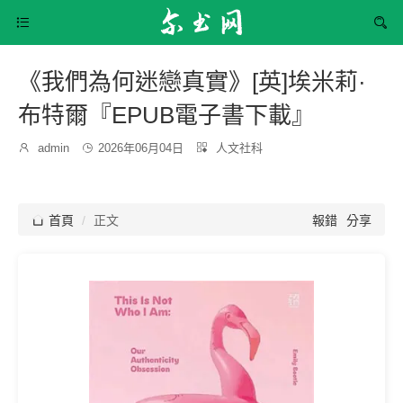


《我們為何迷戀真實》[英]埃米莉·
布特爾『EPUB電子書下載』
發
分

admin

2026年06月04日

人文社科
博
布
類：
主：
時
間：

首頁
正文
報錯
分享