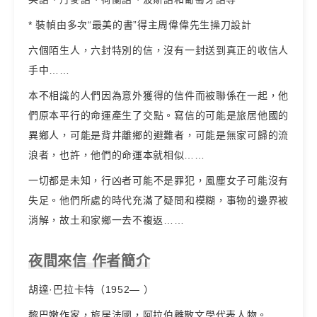
* 裝幀由多次“最美的書”得主周偉偉先生操刀設計
六個陌生人，六封特別的信，沒有一封送到真正的收信人
手中……
本不相識的人們因為意外獲得的信件而被聯係在一起，他
們原本平行的命運產生了交點。寫信的可能是旅居他國的
異鄉人，可能是背井離鄉的避難者，可能是無家可歸的流
浪者，也許，他們的命運本就相似……
一切都是未知，行凶者可能不是罪犯，風塵女子可能沒有
失足。他們所處的時代充滿了疑問和模糊，事物的邊界被
消解，故土和家鄉一去不複返……
夜間來信 作者簡介
胡達·巴拉卡特（1952— ）
黎巴嫩作家，旅居法國，阿拉伯離散文學代表人物。