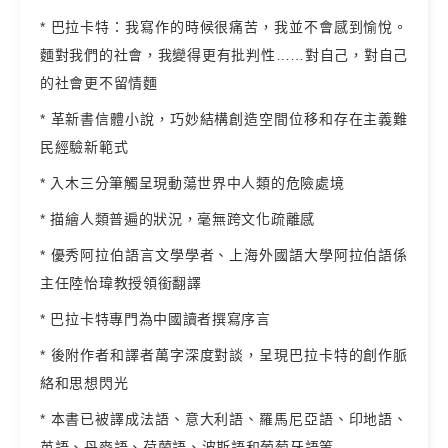
* 巴拉卡特：我寫作的時候很痛苦，我並不會感到愉悅。
麵對我們的社會，我變得更有批判性……對自己，對自己
的社會更不留情麵
* 革新書信體小說，巧妙結構創造空間位移和存在主義難
民經驗新範式
* 入木三分筆觸呈現動蕩世界中人類的危險處境
* 描繪人類普遍的狀況，毫無跨文化疏離感
* 優秀阿拉伯語言文學學者、上海外國語大學阿拉伯語係
主任陸怡瑋教授領銜翻譯
* 巴拉卡特專門為中國讀者撰寫序言
* 後附作者和譯者萬字深度對談，呈現巴拉卡特的創作脈
絡和思想閃光
* 本書已被譯成法語、意大利語、羅馬尼亞語、印地語、
英語、丹麥語、荷蘭語、波斯語和葡萄牙語等