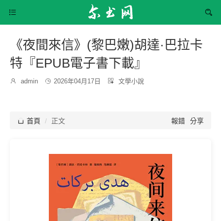


《夜間來信》(黎巴嫩)胡達·巴拉卡
特『EPUB電子書下載』
發
分

admin

2026年04月17日

文學小說
博
布
類：
主：
時
間：

首頁
正文
報錯
分享