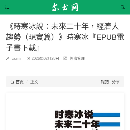


《時寒冰說：未來二十年，經濟大
趨勢（現實篇）》時寒冰『EPUB電
子書下載』
發
分

admin

2026年02月28日

經濟管理
博
布
類：
主：
時
間：

首頁
正文
報錯
分享