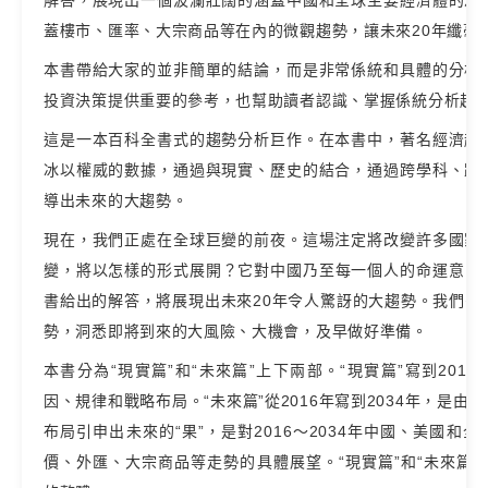
解答，展現出一個波瀾壯闊的涵蓋中國和全球主要經濟體的宏
蓋樓市、匯率、大宗商品等在內的微觀趨勢，讓未來20年纖毫
本書帶給大家的並非簡單的結論，而是非常係統和具體的分析
投資決策提供重要的參考，也幫助讀者認識、掌握係統分析趨
這是一本百科全書式的趨勢分析巨作。在本書中，著名經濟趨
冰以權威的數據，通過與現實、歷史的結合，通過跨學科、跨
導出未來的大趨勢。
現在，我們正處在全球巨變的前夜。這場注定將改變許多國家
變，將以怎樣的形式展開？它對中國乃至每一個人的命運意味
書給出的解答，將展現出未來20年令人驚訝的大趨勢。我們需
勢，洞悉即將到來的大風險、大機會，及早做好準備。
本書分為“現實篇”和“未來篇”上下兩部。“現實篇”寫到201
因、規律和戰略布局。“未來篇”從2016年寫到2034年，是由上
布局引申出未來的“果”，是對2016～2034年中國、美國和
價、外匯、大宗商品等走勢的具體展望。“現實篇”和“未來篇”