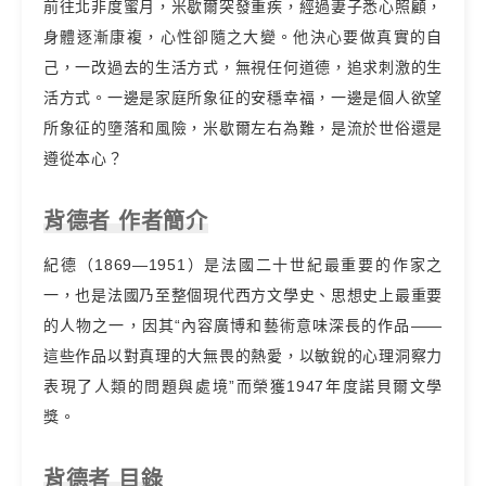
前往北非度蜜月，米歇爾突發重疾，經過妻子悉心照顧，
身體逐漸康複，心性卻隨之大變。他決心要做真實的自
己，一改過去的生活方式，無視任何道德，追求刺激的生
活方式。一邊是家庭所象征的安穩幸福，一邊是個人欲望
所象征的墮落和風險，米歇爾左右為難，是流於世俗還是
遵從本心？
背德者 作者簡介
紀德（1869—1951）是法國二十世紀最重要的作家之
一，也是法國乃至整個現代西方文學史、思想史上最重要
的人物之一，因其“內容廣博和藝術意味深長的作品——
這些作品以對真理的大無畏的熱愛，以敏銳的心理洞察力
表現了人類的問題與處境”而榮獲1947年度諾貝爾文學
獎。
背德者 目錄