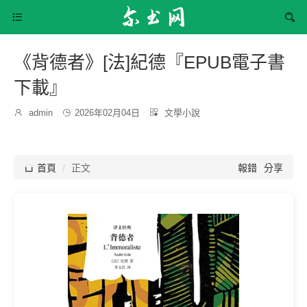


《背德者》[法]紀德『EPUB電子書
下載』
發
分

admin

2026年02月04日

文學小說
博
布
類：
主：
時
間：

首頁
正文
報錯
分享