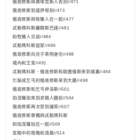
俄底修斯與費埃克斯人告別//471
俄底修斯到達伊塔刻//473
俄底修斯與牧豬人在一起//477
忒勒瑪科斯離開斯巴達//481
和牧豬人交談//484
忒勒瑪科斯返家//486
俄底修斯向兒子表明身份//488
城內和王宮//491
忒勒瑪科斯、俄底修斯和歐邁俄斯來到城裏//494
化裝成乞丐的俄底修斯來到大廳//498
俄底修斯和乞丐伊洛斯//501
珀涅羅珀來到求婚人麵前//504
俄底修斯再次受到譏笑//507
俄底修斯單獨與忒勒瑪科斯
和珀涅羅珀在一起//509
宮殿中的夜晚和清晨//514