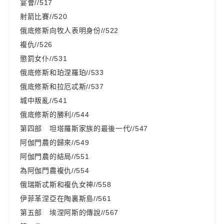
宴會//517
射箭比賽//520
俄底修斯向牧人表明身份//522
複仇//526
懲罰女仆//531
俄底修斯和珀涅羅珀//533
俄底修斯和拉厄忒斯//537
城中叛亂//541
俄底修斯的勝利//544
第四部 坦塔羅斯家族的最後一代//547
阿伽門農的歸來//549
阿伽門農的結局//551
為阿伽門農複仇//554
俄瑞斯忒斯和複仇女神//558
伊菲革涅亞在陶裏斯島//561
第五部 埃涅阿斯的傳說//567