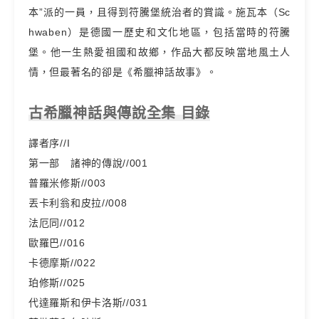
本”派的一員，且得到符騰堡統治者的賞識。施瓦本（Sc
hwaben）是德國一歷史和文化地區，包括當時的符騰
堡。他一生熱愛祖國和故鄉，作品大都反映當地風土人
情，但最著名的卻是《希臘神話故事》。
古希臘神話與傳說全集 目錄
譯者序//I
第一部 諸神的傳說//001
普羅米修斯//003
丟卡利翁和皮拉//008
法厄同//012
歐羅巴//016
卡德摩斯//022
珀修斯//025
代達羅斯和伊卡洛斯//031