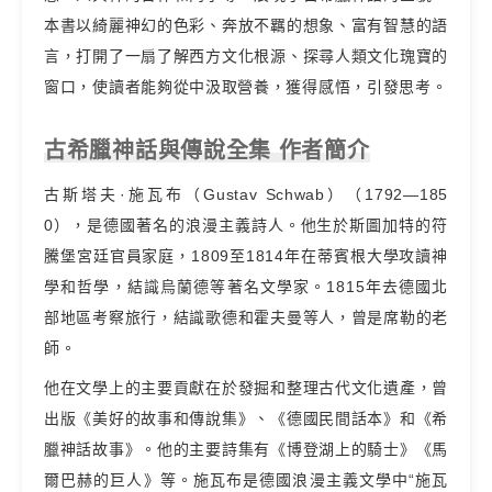
本書以綺麗神幻的色彩、奔放不羈的想象、富有智慧的語
言，打開了一扇了解西方文化根源、探尋人類文化瑰寶的
窗口，使讀者能夠從中汲取營養，獲得感悟，引發思考。
古希臘神話與傳說全集 作者簡介
古斯塔夫·施瓦布（Gustav Schwab）（1792—185
0），是德國著名的浪漫主義詩人。他生於斯圖加特的符
騰堡宮廷官員家庭，1809至1814年在蒂賓根大學攻讀神
學和哲學，結識烏蘭德等著名文學家。1815年去德國北
部地區考察旅行，結識歌德和霍夫曼等人，曾是席勒的老
師。
他在文學上的主要貢獻在於發掘和整理古代文化遺產，曾
出版《美好的故事和傳說集》、《德國民間話本》和《希
臘神話故事》。他的主要詩集有《博登湖上的騎士》《馬
爾巴赫的巨人》等。施瓦布是德國浪漫主義文學中“施瓦