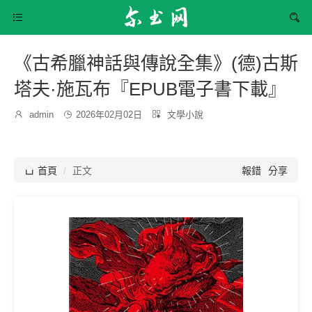


《古希臘神話與傳說全集》(德)古斯
塔夫·施瓦布『EPUB電子書下載』
發
分

admin

2026年02月02日

文學小說
博
布
類：
主：
時
間：

首頁
正文
報錯
分享