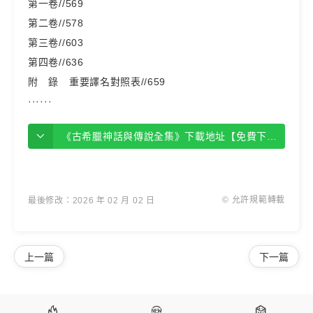
第一卷//569
第二卷//578
第三卷//603
第四卷//636
附 錄 重要譯名對照表//659
······
《古希臘神話與傳說全集》下載地址【免費下載】
© 允許規範轉載
最後修改：2026 年 02 月 02 日
上一篇
下一篇


