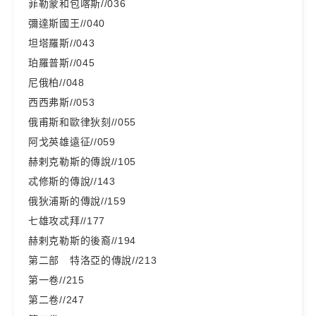
菲勒蒙和包喀斯//036
彌達斯國王//040
坦塔羅斯//043
珀羅普斯//045
尼俄柏//048
西西弗斯//053
俄甫斯和歐律狄刻//055
阿戈英雄遠征//059
赫剌克勒斯的傳說//105
忒修斯的傳說//143
俄狄浦斯的傳說//159
七雄攻忒拜//177
赫剌克勒斯的後裔//194
第二部 特洛亞的傳說//213
第一卷//215
第二卷//247