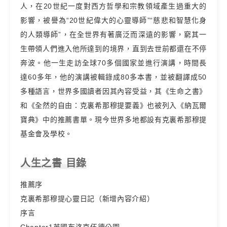
人，在20世紀一度對西方哲學和宗教領域產生過重大的
影響，被譽為“20世紀偉大的心靈導師”“慈悲和智慧化身
的人類導師”，在全世界有著廣泛而深遠的影響，窮其一
生帶領人們進入他所達到的境界，直到去世前都還在不停
奔波。他一生走訪全球70多個國家並進行演講，時間長
達60多年，他的演講被輯錄成80多本書，並被翻譯成50
多種語言，世界多國讀者因其內容受益，其《生命之書》
和《全然的自由：克裏希那穆提要義》也被列入《納瓦爾
寶典》中的推薦書單。現今世界多地都設有克裏希那穆提
基金會及學校。
人生之書 目錄
推薦序
克裏希那穆提心靈日記（新增內容介紹）
序言