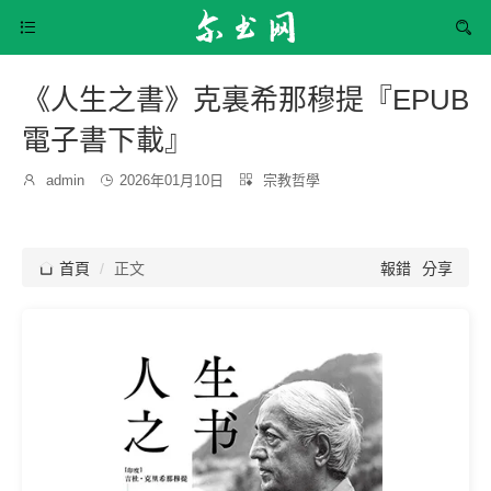


《人生之書》克裏希那穆提『EPUB
電子書下載』
發
分

admin

2026年01月10日

宗教哲學
博
布
類：
主：
時
間：

首頁
正文
報錯
分享