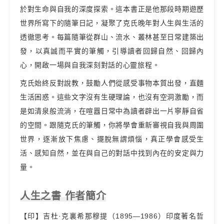
於對生命與自我的深度探索。這本書正是他那段時期遊歷
世界所寫下的隨筆日記，凝聚了克氏晚年對人生與生活的
透徹思考。每篇隨筆從群山、流水、叢林甚至日常建築出
發，以真誠而平實的筆觸，引導讀者回歸自然、回歸內
心，開啟一場與自我深刻對話的心靈旅程。
克氏始終反對說教，鼓勵人們從感受事物本質出發，直麵
生活困惑。這些文字沒有生硬理論，也沒有空洞激勵，而
是如清泉般流淌，在喧囂日常中為讀者辟出一片寧靜自省
的空間。跟隨克氏的筆觸，你將學會重新審視自我與周圍
世界，逐漸放下焦慮、擺脫無謂煩惱，真正學會感受生
活、感知自然，並在與自己的對話中找到內在的安定與力
量。
人生之書 作者簡介
【印】吉杜·克裏希那穆提（1895—1986）印度著名哲