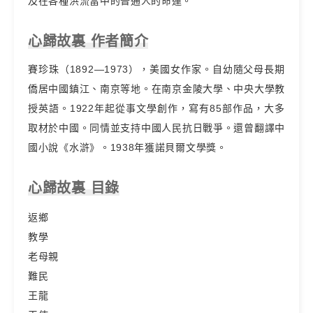
及在各種洪流當中的普通人的命運。
心歸故裏 作者簡介
賽珍珠（1892—1973），美國女作家。自幼隨父母長期
僑居中國鎮江、南京等地。在南京金陵大學、中央大學教
授英語。1922年起從事文學創作，寫有85部作品，大多
取材於中國。同情並支持中國人民抗日戰爭。還曾翻譯中
國小說《水滸》。1938年獲諾貝爾文學獎。
心歸故裏 目錄
返鄉
教學
老母親
難民
王龍