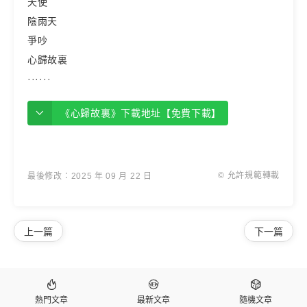
天使
陰雨天
爭吵
心歸故裏
······
《心歸故裏》下載地址【免費下載】
© 允許規範轉載
最後修改：2025 年 09 月 22 日
上一篇
下一篇



熱門文章
最新文章
隨機文章