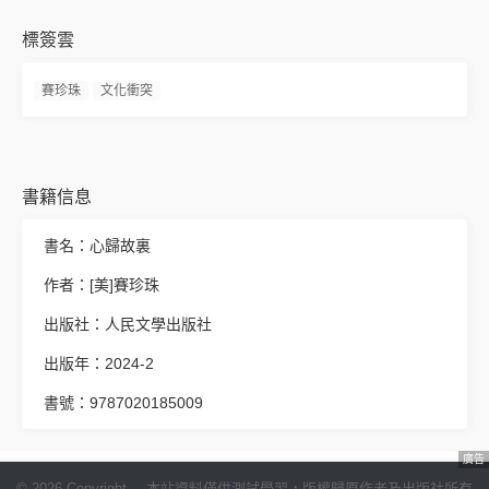
標簽雲
賽珍珠
文化衝突
書籍信息
書名：心歸故裏
作者：[美]賽珍珠
出版社：人民文學出版社
出版年：2024-2
書號：9787020185009
廣告
© 2026 Copyright
本站資料僅供測試學習，版權歸原作者及出版社所有