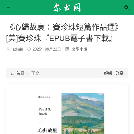


《心歸故裏：賽珍珠短篇作品選》
[美]賽珍珠『EPUB電子書下載』
發
分

admin

2025年09月22日

文學小說
博
布
類：
主：
時
間：

首頁
正文
報錯
分享