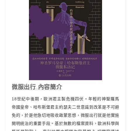
微服出行 內容簡介
18世紀中後期，歐洲君主製危機四伏。年輕的神聖羅馬
帝國皇帝、哈布斯堡君主約瑟夫二世意識到改革是不可避
免的，於是他急切地吸收啟蒙思想，微服出行就是他實施
開明統治的重要手段。基於無數的檔案資料，歐洲科學與