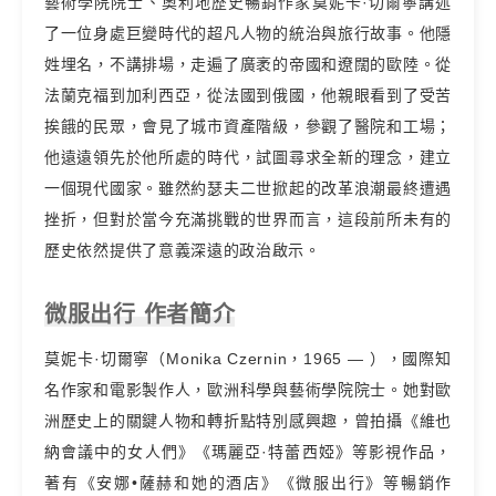
藝術學院院士、奧利地歷史暢銷作家莫妮卡·切爾寧講述
了一位身處巨變時代的超凡人物的統治與旅行故事。他隱
姓埋名，不講排場，走遍了廣袤的帝國和遼闊的歐陸。從
法蘭克福到加利西亞，從法國到俄國，他親眼看到了受苦
挨餓的民眾，會見了城市資產階級，參觀了醫院和工場；
他遠遠領先於他所處的時代，試圖尋求全新的理念，建立
一個現代國家。雖然約瑟夫二世掀起的改革浪潮最終遭遇
挫折，但對於當今充滿挑戰的世界而言，這段前所未有的
歷史依然提供了意義深遠的政治啟示。
微服出行 作者簡介
莫妮卡·切爾寧（Monika Czernin，1965 — ），國際知
名作家和電影製作人，歐洲科學與藝術學院院士。她對歐
洲歷史上的關鍵人物和轉折點特別感興趣，曾拍攝《維也
納會議中的女人們》《瑪麗亞·特蕾西婭》等影視作品，
著有《安娜•薩赫和她的酒店》《微服出行》等暢銷作