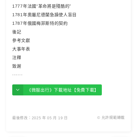
1777年法國“革命將是殘酷的”
1781年奧屬尼德蘭急躁使人盲目
1787年俄國梅菲斯特的契約
後記
參考文獻
大事年表
注釋
致謝
······
《微服出行》下載地址【免費下載】
© 允許規範轉載
最後修改：2025 年 05 月 19 日