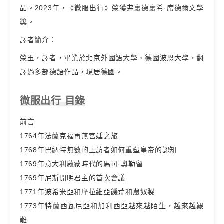
品。2023年，《微服出行》榮獲弗裏德裏希·席德爾文學
獎。
譯者簡介：
榮玉，譯者，畢業於北京外國語大學、德國波恩大學，翻
譯過多部德語作品，現居德國。
微服出行 目錄
前言
1764年法蘭克福再無宮廷之旅
1768年巴納特無數的上訪者如何重塑皇帝的認知
1769年意大利啟蒙時代的馬可·奧勒留
1769年尼斯開明君主的首次會議
1771年波希米亞和摩拉維亞饑荒和農奴製
1773年特蘭西瓦尼亞和加利西亞越來越陌生，越來越艱
難