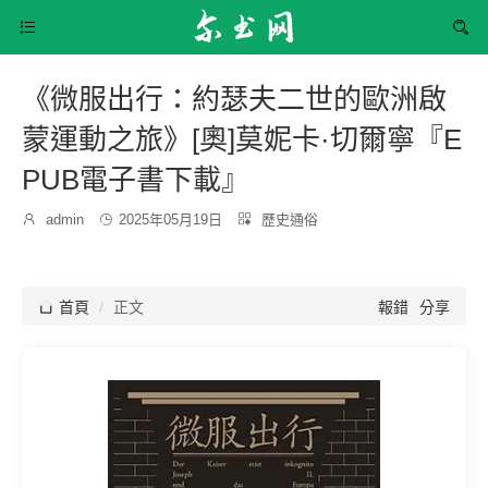


《微服出行：約瑟夫二世的歐洲啟
蒙運動之旅》[奧]莫妮卡·切爾寧『E
PUB電子書下載』
發
分

admin

2025年05月19日

歷史通俗
博
布
類：
主：
時
間：

首頁
正文
報錯
分享