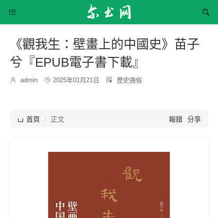


《觀我生：壁畫上的中國史》苗子
兮『EPUB電子書下載』
發
分

admin

2025年01月21日

歷史通俗
博
布
類：
主：
時
間：

首頁
正文
報錯
分享