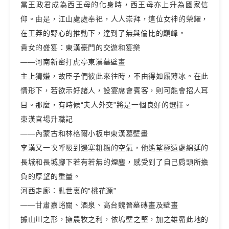
當王政君成為西王母的化身時，西王母亦上升為國家信
仰。由是，江山處處奉祀，人人崇拜，這位女神的榮耀，
在王莽的野心的推動下，達到了無與倫比的巔峰。
貴女的盛宴：東漢豪門的交遊和宴樂
——河南新密打虎亭東漢墓壁畫
主上猜嫌，故臣子們彼此來往時，不由得如履薄冰。在此
情形下，若欲示好諸人，設宴席會賓客，則可能會招人耳
目。那麼，有時候“夫人外交”將是一個良好的選擇。
東漢官場升職記
——內蒙古和林格爾小板申東漢墓壁畫
李漢又一次呼吸到邊塞粗糲的空氣，他遙望極遠處綿延的
長城和長城腳下若有若無的煙塵，感受到了自己肩頭所擔
負的厚望的重量。
河西走廊：亂世裏的“桃花源”
——甘肅嘉峪關、酒泉、高台魏晉墓磚畫及壁畫
據山川之形，擁農牧之利，依塢壁之堅，加之雄霸此地的