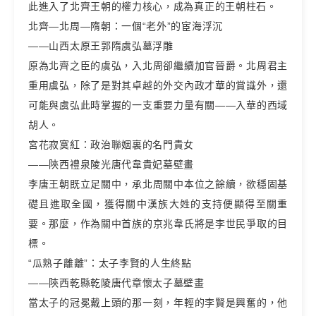
此進入了北齊王朝的權力核心，成為真正的王朝柱石。
北齊—北周—隋朝：一個“老外”的宦海浮沉
——山西太原王郭隋虞弘墓浮雕
原為北齊之臣的虞弘，入北周卻繼續加官晉爵。北周君主
重用虞弘，除了是對其卓越的外交內政才華的賞識外，還
可能與虞弘此時掌握的一支重要力量有關——入華的西域
胡人。
宮花寂寞紅：政治聯姻裏的名門貴女
——陝西禮泉陵光唐代韋貴妃墓壁畫
李唐王朝既立足關中，承北周關中本位之餘續，欲穩固基
礎且進取全國，獲得關中漢族大姓的支持便顯得至關重
要。那麼，作為關中首族的京兆韋氏將是李世民爭取的目
標。
“瓜熟子離離”：太子李賢的人生終點
——陝西乾縣乾陵唐代章懷太子墓壁畫
當太子的冠冕戴上頭的那一刻，年輕的李賢是興奮的，他