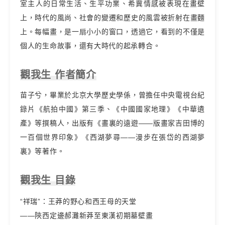
室主人的日常生活、生平功業、希冀情感被表現在畫壁
上，時代的風尚、社會的變遷和歷史的風雲被折射在畫麵
上。每幅畫，是一扇小小的窗口，透過它，看到的不僅是
個人的生命故事，還有大時代的起承轉合。
觀我生 作者簡介
苗子兮，畢業於北京大學歷史學係，曾擔任中央電視台紀
錄片《航拍中國》第三季、《中國國家地理》《中華遺
產》等撰稿人，出版有《畫裏的遠遊——版畫家吉田博的
一百個世界印象》《西湖夢尋——漫步在張岱的西湖夢
裏》等著作。
觀我生 目錄
“祥瑞”：王莽的野心和西王母的天堂
——陝西定邊郝灘新莽至東漢初期墓壁畫