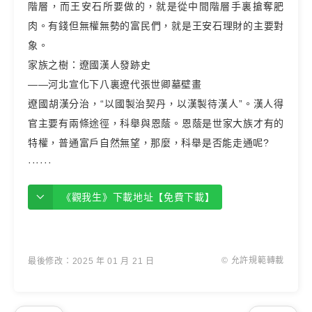
階層，而王安石所要做的，就是從中間階層手裏搶奪肥
肉。有錢但無權無勢的富民們，就是王安石理財的主要對
象。
家族之樹：遼國漢人發跡史
——河北宣化下八裏遼代張世卿墓壁畫
遼國胡漢分治，“以國製治契丹，以漢製待漢人”。漢人得
官主要有兩條途徑，科舉與恩蔭。恩蔭是世家大族才有的
特權，普通富戶自然無望，那麼，科舉是否能走通呢?
······
《觀我生》下載地址【免費下載】
© 允許規範轉載
最後修改：2025 年 01 月 21 日