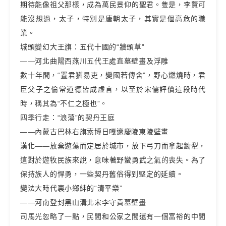
期待能像祖父那樣，成為萬民景仰的聖君。隻是，李賢可
能沒想過，太子，特別是唐朝太子，其實是個高危的職
業。
城頭變幻大王旗：五代十國的“牆頭草”
——河北曲陽西燕川五代王處直墓壁畫及浮雕
數十年間，“置君猶易吏，變國若傳舍”，野心燃燒時，君
臣父子之倫常道德皆成虛言，以至於宋儒評價這段時代
時，稱其為“不仁之極也”。
四季行走：“浪蕩”的契丹王庭
——內蒙古巴林右旗索博日嘎遼慶陵東陵壁畫
漢化——放棄遊蕩而定居於城市，放下弓刀而拿起鋤犁，
這對於遊牧民族來說，意味著野蠻勇武之氣的喪失。為了
保持族人的悍勇，一些契丹舊俗得到堅定的延續。
變法大時代裏小鄉紳的“清平樂”
——河南登封黑山溝北宋李守貴墓壁畫
司馬光忽略了一點，民間和公家之間還有一個富裕的中間