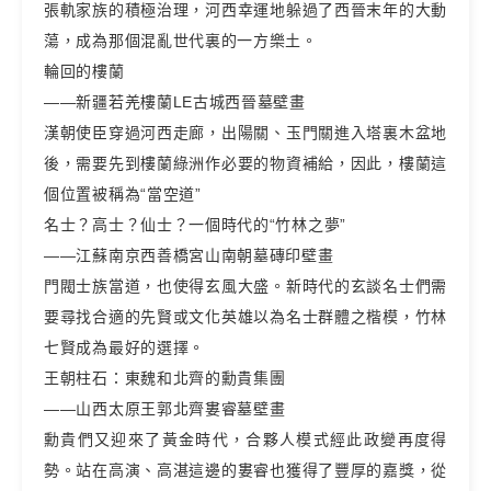
張軌家族的積極治理，河西幸運地躲過了西晉末年的大動
蕩，成為那個混亂世代裏的一方樂土。
輪回的樓蘭
——新疆若羌樓蘭LE古城西晉墓壁畫
漢朝使臣穿過河西走廊，出陽關、玉門關進入塔裏木盆地
後，需要先到樓蘭綠洲作必要的物資補給，因此，樓蘭這
個位置被稱為“當空道”
名士？高士？仙士？一個時代的“竹林之夢”
——江蘇南京西善橋宮山南朝墓磚印壁畫
門閥士族當道，也使得玄風大盛。新時代的玄談名士們需
要尋找合適的先賢或文化英雄以為名士群體之楷模，竹林
七賢成為最好的選擇。
王朝柱石：東魏和北齊的勳貴集團
——山西太原王郭北齊婁睿墓壁畫
勳貴們又迎來了黃金時代，合夥人模式經此政變再度得
勢。站在高演、高湛這邊的婁睿也獲得了豐厚的嘉獎，從