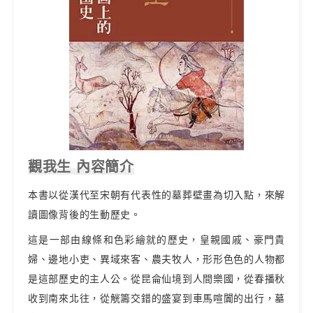
觀我生 內容簡介
本書以從漢代至宋朝有代表性的墓葬壁畫為切入點，來解
讀圖像背後的生動歷史。
這是一部由線條和色彩繪就的歷史，皇親國戚、豪門貴
婦、邊地小吏、異域來客、農夫牧人，形形色色的人物都
是這部歷史的主人公。從昆侖仙境到人間樂國，從春播秋
收到南來北往，從觥籌交錯的盛宴到車馬喧闐的出行，墓