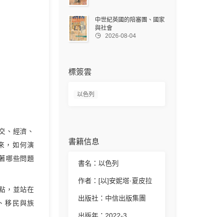
中世紀英國的陪審團、國家
與社會

2026-08-04
標簽雲
以色列
交、經濟、
書籍信息
來，如何演
著哪些問題
書名：以色列
作者：[以]安妮塔·夏皮拉
點，並站在
出版社：中信出版集團
、移民與族
出版年：2022-3