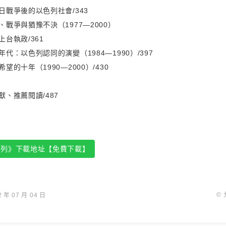
日戰爭後的以色列社會/343
戰爭與猶豫不決（1977—2000）
台執政/361
代：以色列認同的演變（1984—1990）/397
望的十年（1990—2000）/430
、推薦閱讀/487
色列》下載地址【免費下載】
©
年 07 月 04 日