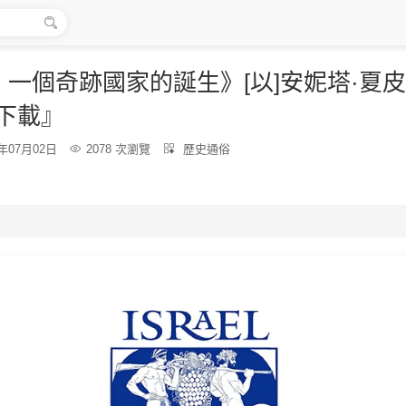

一個奇跡國家的誕生》[以]安妮塔·夏皮
下載』
分
2年07月02日

2078 次瀏覽

歷史通俗
類：