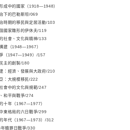
成中的國家（1918—1948）
治下的巴勒斯坦/069
治時期的移民與定居活動/103
個國家雛形的伊休夫/119
的社會、文化與精神/133
建（1948—1967）
1947—1949）/157
主的創製/180
建：經濟、發展與大政府/210
亞：大規模移民/222
社會中的文化與規範/247
和平與戰爭/274
十年（1967—1977）
中東格局的六日戰爭/299
年代（1967—1973）/312
3年贖罪日戰爭/330