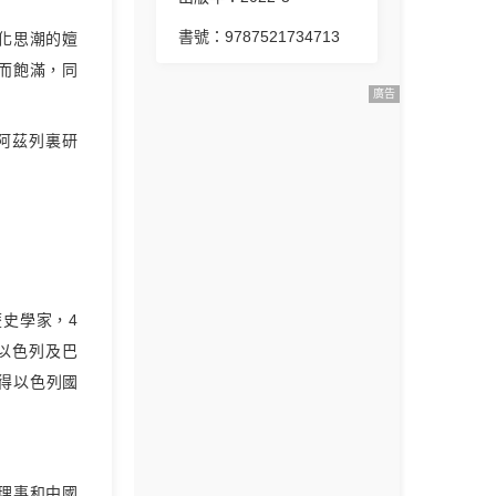
書號：9787521734713
化思潮的嬗
而飽滿，同
廣告
年阿茲列裏研
歷史學家，4
以色列及巴
獲得以色列國
理事和中國