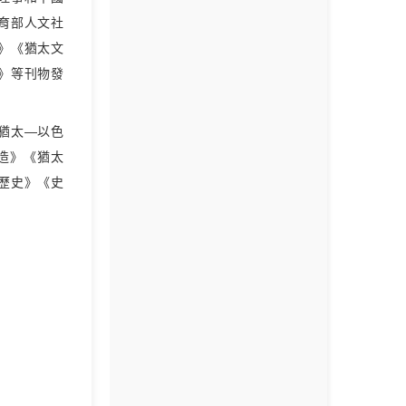
育部人文社
》《猶太文
》等刊物發
猶太—以色
造》《猶太
歷史》《史