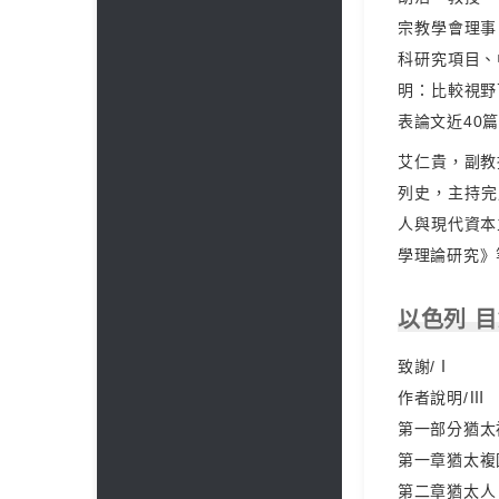
宗教學會理事
科研究項目、
明：比較視野
表論文近40
艾仁貴，副教
列史，主持完
人與現代資本
學理論研究》
以色列 
致謝/Ⅰ
作者說明/Ⅲ
第一部分猶太複
第一章猶太複
第二章猶太人