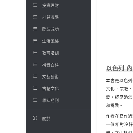

投資理財

計算機學

勵誌成功

生活風格

教育培訓

科普百科
以色列 

文藝藝術
本書是以色列

古籍文化
文化、宗教
變，經歷過怎

雜誌期刊
和挑戰。
作者在寫作過

關於
一個相對冷
群、文化轉型