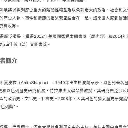
熟地將以色列歷史重大的階段性轉型及以色列宏大的政治、社會和文
的歷史人物、事件和情節的描述緊密結合在一起，讀來讓人感到鮮活
思想收獲。
得廣泛讚譽，獲得2012年美國國家猶太圖書獎（歷史類）和2014
究zui佳英（法）文圖書獎。
作者簡介
塔·夏皮拉（AnitaShapira），1940年出生於波蘭華沙，以色列著名
史和以色列歷史研究積累，特拉維夫大學榮譽教授，其研究廣泛涉及
區的政治史、文化史、社會史。2008年，因其出色的猶太歷史研究
以色列獎”。
博導，哲學博士，河南大學以色列研究中心主任，兼任中國中東學會