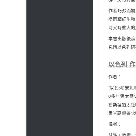
作者巧妙而嫻
變同精細生動
時又有重大的
本書出版後贏
究所以色列研
以色列 
作者：
[以色列]安妮
0多年猶太歷
勒斯坦猶太社
家崇高榮譽“
譯者：
胡浩，教授，