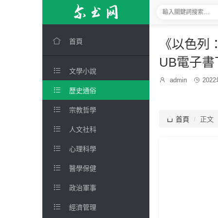

《以色列：
首頁
UB電子書

文學小說
發

admin

202
博
布

歷史通俗
主：
時
間：

宗教哲學

首頁
正文

人文社科

心理科學

醫學保健

政治軍事

經濟管理