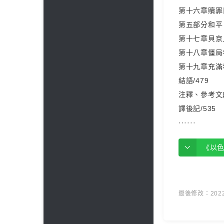
第十六章贖罪
第五部分和平、
第十七章貝京上
第十八章僵局年
第十九章充滿希
結語/479
注釋、參考文獻
譯後記/535
······
《以
最後修改：2022 